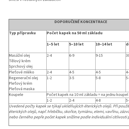
DOPORUČENÉ KONCENTRACE
Typ přípravku
Počet kapek na 50 ml základu
1–5 let
5–10 let
10–14 let
d
Masážní olej
2-4
6-9
9-15
3
Tělový krém
Sprchový olej
Pleťové mléko
2-4
4-5
4-5
4
Regenerační olej
1-2
3-5
5-8
5
Pleťový krém
Pleťová maska
Koupele
Počet kapek na 10 ml základu = na jednu koupel
1-2
2-4
4-8
5
Uvedené počty kapek se týkají uklidňujících éterických olejů. Při použi
éterických olejů, např. hřebíčku, skořice, tymiánu, elemi, vavřínu, zázv
nebo černého pepře počet kapek snížíme podle individuální citlivosti