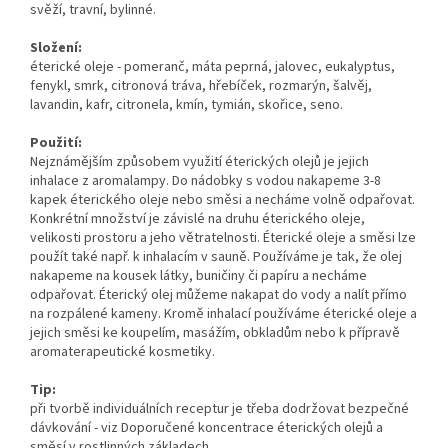
svěží, travní, bylinné.
Složení:
éterické oleje - pomeranč, máta peprná, jalovec, eukalyptus,
fenykl, smrk, citronová tráva, hřebíček, rozmarýn, šalvěj,
lavandin, kafr, citronela, kmín, tymián, skořice, seno.
Použití:
Nejznámějším způsobem využití éterických olejů je jejich
inhalace z aromalampy. Do nádobky s vodou nakapeme 3-8
kapek éterického oleje nebo směsi a necháme volně odpařovat.
Konkrétní množství je závislé na druhu éterického oleje,
velikosti prostoru a jeho větratelnosti. Éterické oleje a směsi lze
použít také např. k inhalacím v sauně. Používáme je tak, že olej
nakapeme na kousek látky, buničiny či papíru a necháme
odpařovat. Éterický olej můžeme nakapat do vody a nalít přímo
na rozpálené kameny. Kromě inhalací používáme éterické oleje a
jejich směsi ke koupelím, masážím, obkladům nebo k přípravě
aromaterapeutické kosmetiky.
Tip:
při tvorbě individuálních receptur je třeba dodržovat bezpečné
dávkování - viz Doporučené koncentrace éterických olejů a
směsí v rostlinných základech.