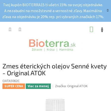
Prejsť
Tvoj kupón BIOTERRA15 ti ušetri 15% na svojej objednávke.
na
A nezabudni na množstevné a vernostné zľavy. Maximálna
obsah
zľava na objednávku je 20% rep. pri vybraných značkách 17%.
NÁKUP
KOŠÍK
Zmes éterických olejov Senné kvety
- Original ATOK
OATA5062C
Značka:
Original ATOK
SUPER CENA
Viac za menej