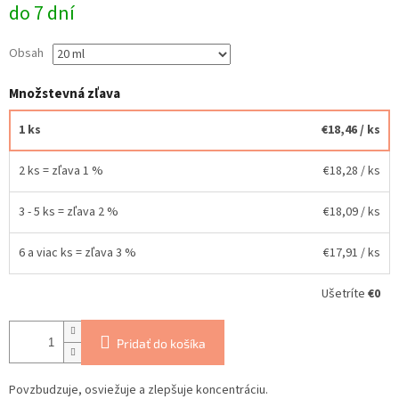
do 7 dní
cena:
Obsah
Množstevná zľava
1 ks
€18,46
/ ks
2 ks = zľava 1 %
€18,28
/ ks
3 - 5 ks = zľava 2 %
€18,09
/ ks
6 a viac ks = zľava 3 %
€17,91
/ ks
Ušetríte
€0
Pridať do košíka
Povzbudzuje, osviežuje a zlepšuje koncentráciu.