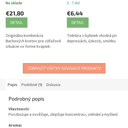
Na sklade
5 - 7 dní
€21,80
€6,44
DETAIL
DETAIL
Originálna kombinácia
Tinktúra z byliniek vhodná pri
Bachových kvetov pre záťažové
depresiách, úzkosti, smútku.
situácie vo forme kvapiek.
ZOBRAZIŤ VŠETKY SÚVISIACE PRODUKTY
Popis
Podobné (9)
Diskusia
Podrobný popis
Vlastnosti:
Povzbuzuje a osvěžuje, zlepšuje koncentraci, vnímání a myšlení.
Aroma: