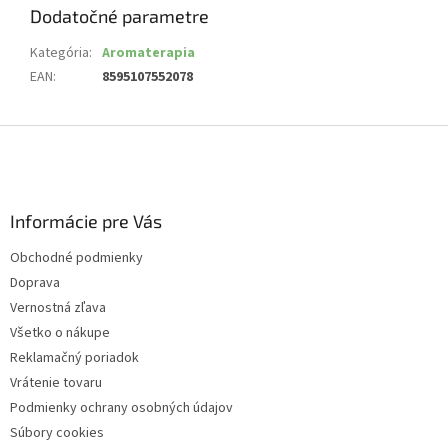
Dodatočné parametre
Kategória
:
Aromaterapia
EAN
:
8595107552078
Z
á
p
ä
Informácie pre Vás
t
i
Obchodné podmienky
e
Doprava
Vernostná zľava
Všetko o nákupe
Reklamačný poriadok
Vrátenie tovaru
Podmienky ochrany osobných údajov
Súbory cookies