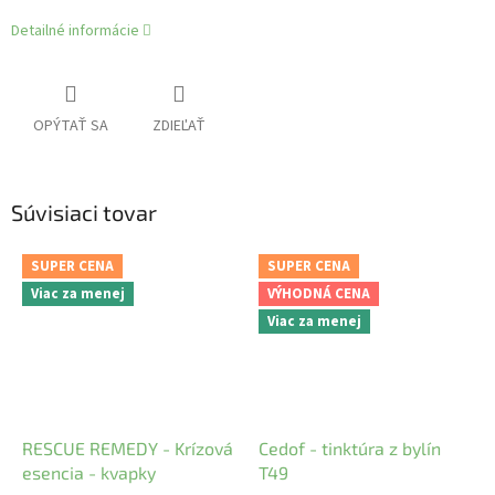
Detailné informácie
OPÝTAŤ SA
ZDIEĽAŤ
Súvisiaci tovar
SUPER CENA
SUPER CENA
Viac za menej
VÝHODNÁ CENA
Viac za menej
RESCUE REMEDY - Krízová
Cedof - tinktúra z bylín
esencia - kvapky
T49