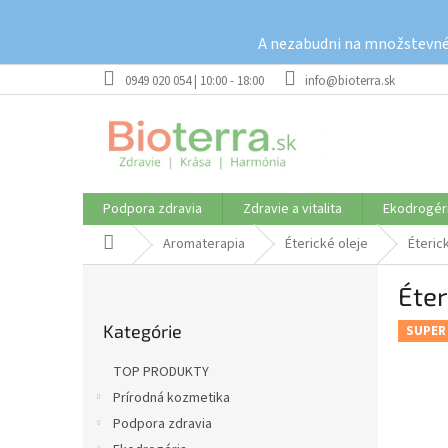
Prejsť
na
A nezabudni na množstevné 
obsah
0949 020 054 | 10:00 - 18:00
info@bioterra.sk
Podpora zdravia
Zdravie a vitalita
Ekodrogér
Domov
Aromaterapia
Éterické oleje
Éteric
B
Éter
o
Preskočiť
č
Kategórie
kategórie
SUPER
n
ý
TOP PRODUKTY
p
Prírodná kozmetika
a
Podpora zdravia
n