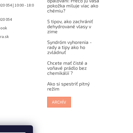
opaľovaní: Prečo ju vaša
20 054 | 10:00 - 18:0
pokožka miluje viac ako
chémiu?
020 054
5 tipov, ako zachrániť
dehydrované vlasy v
book
zime
ra.sk
Syndróm vyhorenia -
rady a tipy ako ho
zvládnuť
Chcete mať čisté a
voňavé prádlo bez
chemikálií ?
Ako si spestriť pitný
režim
ARCHÍV