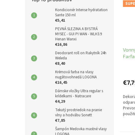
SUPE
Kondicionér Intense hydratation
Sante 150 ml
€5,41
PEVNÁ SLEZINA A BYSTRÁ
MYSEĽ - GUI PI WAN - WLH3.9
Henan Wanxi
€16,86
Vonný
Deodorant roll on Rakytník 24h
Farfa
Weleda
€8,40
Krémová farba na vlasy
nugátovohnedá LOGONA
€7,7
€16,45
Dámske vložky Ultra regular s
krídelkami - Natracare
Dekora
€4,29
odparo
Prevon
Tekutý prostriedok na pranie
použit
vlny a hodvábu Sonett
difuzé
€7,85
Šampón Medovka mastné vlasy
LOGONA