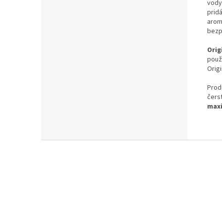
vody
prid
arom
bezp
Orig
použ
Origi
Prod
čers
maxi
Z
á
p
ä
t
i
e