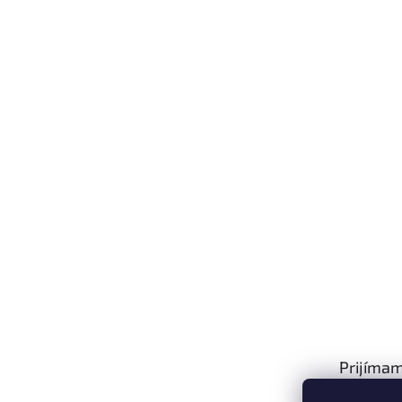
Prijímam
platby