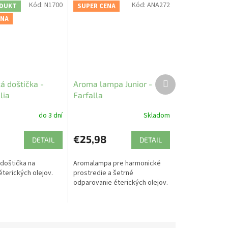
Kód:
N1700
Kód:
ANA272
DUKT
SUPER CENA
ENA
Ďalší
á doštička -
Aroma lampa Junior -
produkt
lia
Farfalla
do 3 dní
Skladom
€25,98
DETAIL
DETAIL
doštička na
Aromalampa pre harmonické
éterických olejov.
prostredie a šetrné
odparovanie éterických olejov.