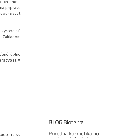
a ich zmesi
na prípravu
 dodržiavať
i výrobe sú
ť. Základom
učené úplne
erstvosť =
BLOG Bioterra
Prírodná kozmetika po
bioterra.sk