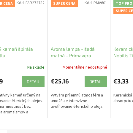
Kód:
FAR272782
Kód:
PMV601
R CENA
SUPER CENA
TOP PRO
SUPER C
 kameň špirála
Aroma lampa - šedá
Keramick
lla
matná - Primavera
Nobilis Ti
Na sklade
Momentálne nedostupné
9
€25,16
€3,33
DETAIL
DETAIL
tívny kameň určený na
Vytvára príjemnú atmosféru a
Keramická 
vanie éterických olejov.
umožňuje intenzívne
absorpciu 
ia miestnosť bez
uvoľňovanie éterického oleja.
ia aromalampy a
ra.