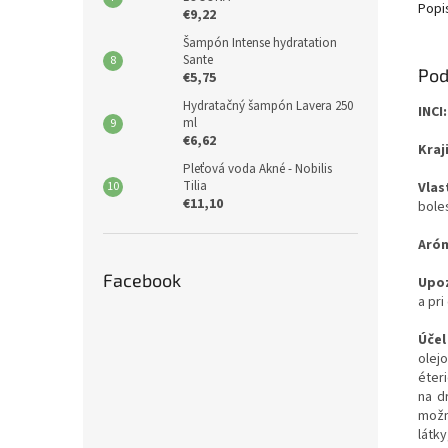
Popi
€9,22
Šampón Intense hydratation
Sante
Pod
€5,75
Hydratačný šampón Lavera 250
INCI:
ml
€6,62
Kraj
Pleťová voda Akné - Nobilis
Tilia
Vlas
€11,10
boles
Aró
Facebook
Upoz
a pri
Účel
olej
éter
na d
možn
látk