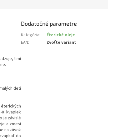
Dodatočné parametre
Kategória
:
Éterické oleje
EAN
:
Zvoľte variant
dzuje, tlmí
zme.
malých detí
 éterických
-8 kvapiek
 je závislé
leje a zmesi
áme na kúsok
akvapkať do