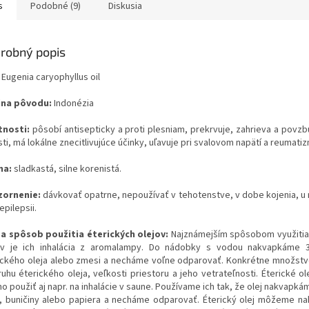
s
Podobné (9)
Diskusia
robný popis
Eugenia caryophyllus oil
ina pôvodu:
Indonézia
tnosti:
pôsobí antisepticky a proti plesniam, prekrvuje, zahrieva a povzbu
ti, má lokálne znecitlivujúce účinky, uľavuje pri svalovom napätí a reumati
ma:
sladkastá, silne korenistá.
ornenie:
dávkovať opatrne, nepoužívať v tehotenstve, v dobe kojenia, u 
 epilepsii.
 a spôsob použitia éterických olejov:
Najznámejším spôsobom využitia
ov je ich inhalácia z aromalampy. Do nádobky s vodou nakvapkáme 3
ického oleja alebo zmesi a necháme voľne odparovať. Konkrétne množstvo
ruhu éterického oleja, veľkosti priestoru a jeho vetrateľnosti. Éterické o
o použiť aj napr. na inhalácie v saune. Používame ich tak, že olej nakvapk
y, buničiny alebo papiera a necháme odparovať. Éterický olej môžeme n