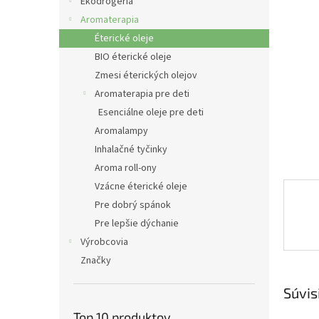
e
Ekodrogéria
l
Aromaterapia
Éterické oleje
BIO éterické oleje
Zmesi éterických olejov
Aromaterapia pre deti
Esenciálne oleje pre deti
Aromalampy
Inhalačné tyčinky
Aroma roll-ony
Vzácne éterické oleje
Pre dobrý spánok
Pre lepšie dýchanie
Výrobcovia
Značky
Súvis
Top 10 produktov