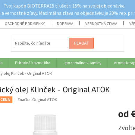
Tvoj kupón BIOTERRA15 ti ušetri 15% na svojej objednávke.
a vernostné zľavy. Maximálna zľava na objednávku je 20% rep. pri
OBCHODNÉ PODMIENKY
DOPRAVA
VERNOSTNÁ ZĽAVA
VŠ
HĽADAŤ
ia
Prírodná kozmetika
Lipozomálne vitamíny
Aromaterap
ký olej Klinček - Original ATOK
ický olej Klinček - Original ATOK
Značka:
Original ATOK
 CENA
od
Jednotk
Zvoľte
cena: