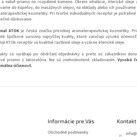
 a naliať priamo na rozpálené kamene. Okrem inhalácie, éterické oleje 
ávame do kúpeľov, do masážnych olejov, na obklady alebo ich používame 
aterapeutickej kozmetiky. Pri tvorbe individuálnych receptúr je potrebné
ečné dávkovanie.
inal ATOK
je česká značka prírodnej aromaterapeutickej kozmetiky. Pr
ité špičkové suroviny najvyššej kvality, ktoré zaručujú vysokú účinnos
nal ATOk receptúr sú kvalitné rastlinné oleje a vzácne éterické oleje.
ukty sa vyrábajú po obdržaní objednávky a preto sú zákazníkovi dor
tvé priamo z laboratória. Nie sú znehodnotené skladovaním.
Vysoká č
málna účinnosť.
Informácie pre Vás
Kontakt
Obchodné podmienky
info
@