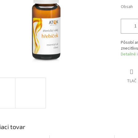
Obsah
Pôsobí an
znecitliv
Detailné 
TLAČ
iaci tovar