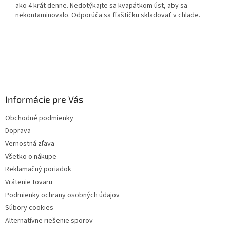
ako 4 krát denne. Nedotýkajte sa kvapátkom úst, aby sa
nekontaminovalo. Odporúča sa fľaštičku skladovať v chlade.
Z
á
p
ä
Informácie pre Vás
t
i
Obchodné podmienky
e
Doprava
Vernostná zľava
Všetko o nákupe
Reklamačný poriadok
Vrátenie tovaru
Podmienky ochrany osobných údajov
Súbory cookies
Alternatívne riešenie sporov