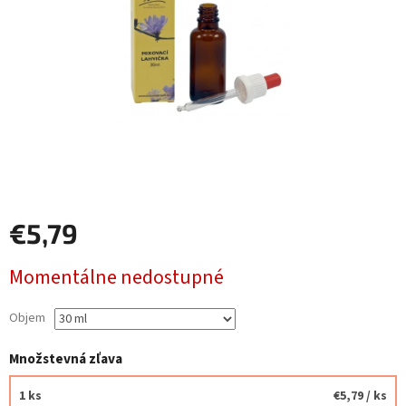
€5,79
Jednotková
Momentálne nedostupné
cena:
Objem
Množstevná zľava
1 ks
€5,79
/ ks