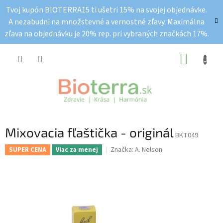
Prejsť
Tvoj kupón BIOTERRA15 ti ušetri 15% na svojej objednávke.
na
A nezabudni na množstevné a vernostné zľavy. Maximálna
obsah
zľava na objednávku je 20% rep. pri vybraných značkách 17%.
NÁKUP
KOŠÍK
Mixovacia fľaštička - originál
BKT049
Značka:
A. Nelson
SUPER CENA
Viac za menej