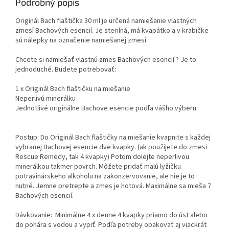
Podrobný popis
Originál Bach flaštička 30 ml je určená namiešanie vlastných
zmesí Bachových esencií. Je sterilná, má kvapátko a v krabičke
sú nálepky na označenie namiešanej zmesi.
Chcete si namiešať vlastnú zmes Bachových esencií ? Je to
jednoduché. Budete potrebovať:
1 x Originál Bach flaštičku na miešanie
Neperlivú minerálku
Jednotlivé originálne Bachove esencie podľa vášho výberu
Postup: Do Originál Bach flaštičky na miešanie kvapnite s každej
vybranej Bachovej esencie dve kvapky. (ak použijete do zmesi
Rescue Remedy, tak 4 kvapky) Potom dolejte neperlivou
minerálkou takmer povrch. Môžete pridať malú lyžičku
potravinárskeho alkoholu na zakonzervovanie, ale nie je to
nutné. Jemne pretrepte a zmes je hotová. Maximálne sa mieša 7
Bachových esencií.
Dávkovanie: Minimálne 4 x denne 4 kvapky priamo do úst alebo
do pohára s vodou a vypiť. Podľa potreby opakovať aj viackrát