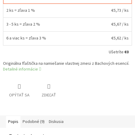
2 ks = zľava 1 %
€5,73
/ ks
3 - 5 ks = zľava 2 %
€5,67
/ ks
6 a viac ks = zľava 3 %
€5,62
/ ks
Ušetríte
€0
Originálna fľaštička na namiešanie vlastnej zmesi z Bachových esencií.
Detailné informácie
OPÝTAŤ SA
ZDIEĽAŤ
Popis
Podobné (9)
Diskusia