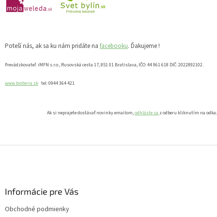
Poteší nás, ak sa ku nám pridáte na
facebooku
. Ďakujeme !
Prevádzkovateľ: iMFN s.r.o., Rusovská cesta 17, 851 01 Bratislava, IČO: 44 961 618 DIČ: 2022892102.
www.bioterra.sk
tel: 0944 364 421
Ak si neprajete dostávať novinky emailom,
odhláste sa
z odberu kliknutím na odka
Z
á
p
ä
Informácie pre Vás
t
i
Obchodné podmienky
e