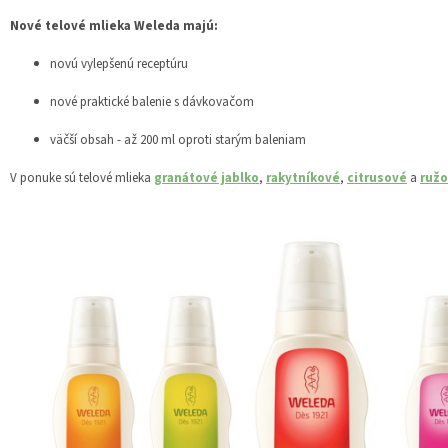
Nové telové mlieka Weleda majú:
novú vylepšenú receptúru
nové praktické balenie s dávkovačom
väčší obsah - až 200 ml oproti starým baleniam
V ponuke sú telové mlieka
granátové jablko
,
rakytníkové
,
citrusové
a
ruž