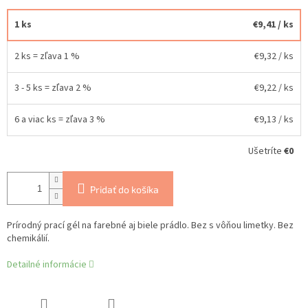
1 ks
€9,41
/ ks
2 ks = zľava 1 %
€9,32
/ ks
3 - 5 ks = zľava 2 %
€9,22
/ ks
6 a viac ks = zľava 3 %
€9,13
/ ks
Ušetríte
€0
Pridať do košíka
Prírodný prací gél na farebné aj biele prádlo. Bez s vôňou limetky. Bez
chemikálií.
Detailné informácie