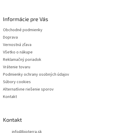
p
ä
Informácie pre Vás
t
i
Obchodné podmienky
e
Doprava
Vernostná zľava
Všetko o nákupe
Reklamačný poriadok
Vrátenie tovaru
Podmienky ochrany osobných údajov
Súbory cookies
Alternatívne riešenie sporov
Kontakt
Kontakt
info
@
bioterra.sk