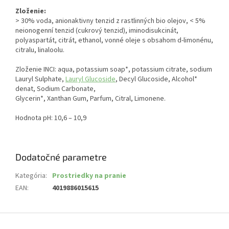
Zloženie:
> 30% voda, anionaktivny tenzid z rastlinných bio olejov, < 5%
neionogenní tenzid (cukrový tenzid), iminodisukcinát,
polyaspartát, citrát, ethanol, vonné oleje s obsahom d-limonénu,
citralu, linaloolu.
Zloženie INCI: aqua, potassium soap*, potassium citrate, sodium
Lauryl Sulphate,
Lauryl Glucoside
, Decyl Glucoside, Alcohol*
denat, Sodium Carbonate,
Glycerin*, Xanthan Gum, Parfum, Citral, Limonene.
Hodnota pH: 10,6 – 10,9
Dodatočné parametre
Kategória
:
Prostriedky na pranie
EAN
:
4019886015615
Z
á