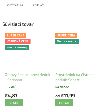
OPÝTAŤ SA
ZDIEĽAŤ
Súvisiaci tovar
SUPER CENA
SUPER CENA
VÝHODNÁ CENA
Viac za menej
Viac za menej
Octový čistiaci prostriedok
Prostriedok na čistenie
- Sodasan
podláh Sonett
3 - 7 dní
Na sklade
€4,87
€11,99
od
DETAIL
DETAIL