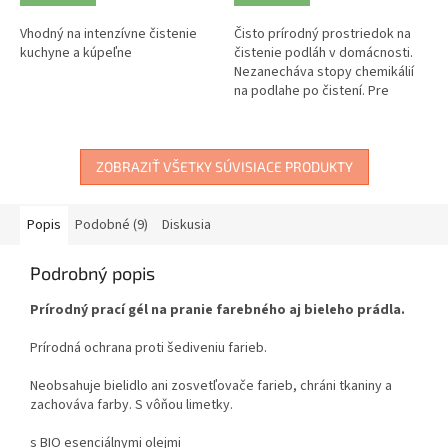
Vhodný na intenzívne čistenie
Čisto prírodný prostriedok na
kuchyne a kúpeľne
čistenie podláh v domácnosti.
Nezanecháva stopy chemikálií
na podlahe po čistení. Pre
zdravší a čistejší domov.
ZOBRAZIŤ VŠETKY SÚVISIACE PRODUKTY
Popis
Podobné (9)
Diskusia
Podrobný popis
Prírodný prací gél na pranie farebného aj bieleho prádla.
Prírodná ochrana proti šediveniu farieb.
Neobsahuje bielidlo ani zosvetľovače farieb, chráni tkaniny a
zachováva farby. S vôňou limetky.
s BIO esenciálnymi olejmi