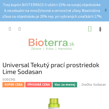
Prejsť
Tvoj kupón BIOTERRA15 ti ušetri 15% na svojej objednávke.
na
A nezabudni na množstevné a vernostné zľavy. Maximálna
obsah
zľava na objednávku je 20% rep. pri vybraných značkách 17%.
NÁKUP
KOŠÍK
Universal Tekutý prací prostriedok
Lime Sodasan
SOD1561
Značka:
Sodasan
SUPER CENA
VÝHODNÁ CENA
Viac za menej