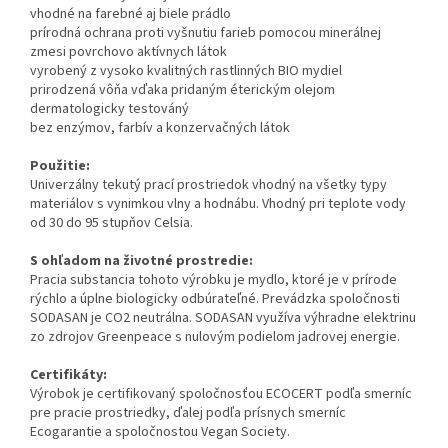
vhodné na farebné aj biele prádlo
prírodná ochrana proti vyšnutiu farieb pomocou minerálnej
zmesi povrchovo aktívnych látok
vyrobený z vysoko kvalitných rastlinných BIO mydiel
prirodzená vôňa vďaka pridaným éterickým olejom
dermatologicky testováný
bez enzýmov, farbív a konzervačných látok
Použitie:
Univerzálny tekutý prací prostriedok vhodný na všetky typy
materiálov s vynimkou vlny a hodnábu. Vhodný pri teplote vody
od 30 do 95 stupňov Celsia.
S ohľadom na životné prostredie:
Pracia substancia tohoto výrobku je mydlo, ktoré je v prírode
rýchlo a úplne biologicky odbúrateľné. Prevádzka spoločnosti
SODASAN je CO2 neutrálna. SODASAN využíva výhradne elektrinu
zo zdrojov Greenpeace s nulovým podielom jadrovej energie.
Certifikáty:
Výrobok je certifikovaný spoločnosťou ECOCERT podľa smerníc
pre pracie prostriedky, ďalej podľa prísnych smerníc
Ecogarantie a spoločnostou Vegan Society.