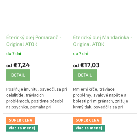
Éterický olej Pomaranč -
Éterický olej Mandarínka -
Original ATOK
Original ATOK
do 7 dní
do 7 dní
€7,24
€17,03
od
od
DETAIL
DETAIL
Posilňuje imunitu, osvedčil sa pri
Mmierni kŕče, tráviace
celulitíde, tráviacich
problémy, svalové napätie a
problémoch, pozitívne pôsobí
bolesti pri migrénach, znižuje
na psychiku, pomáha pri
krvný tlak, osvedčila sa pri
nespavosti a depresiách.
celulitíde, pôsobí
antidepresívne a harmonizuje
SUPER CENA
SUPER CENA
spánok.
Viac za menej
Viac za menej