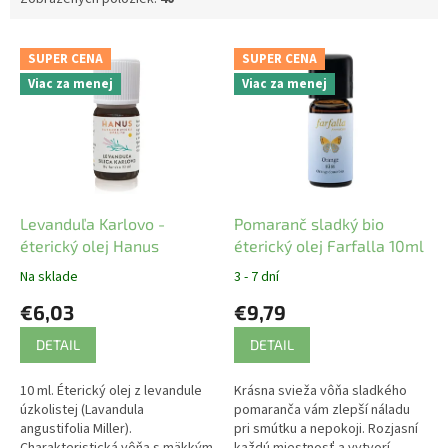
V
SUPER CENA
SUPER CENA
ý
Viac za menej
Viac za menej
p
i
s
p
r
o
d
Levanduľa Karlovo -
Pomaranč sladký bio
u
éterický olej Hanus
éterický olej Farfalla 10ml
k
Na sklade
3 - 7 dní
t
€6,03
€9,79
o
v
DETAIL
DETAIL
10 ml. Éterický olej z levandule
Krásna svieža vôňa sladkého
úzkolistej (Lavandula
pomaranča vám zlepší náladu
angustifolia Miller).
pri smútku a nepokoji. Rozjasní
Charakteristická vôňa s mäkkým
každú miestnosť a vytvorí