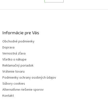
á
k
d
o
v
Z
a
a
c
á
n
i
p
i
e
ä
e
p
Informácie pre Vás
t
r
i
v
Obchodné podmienky
e
k
Doprava
y
v
Vernostná zľava
ý
Všetko o nákupe
p
Reklamačný poriadok
i
s
Vrátenie tovaru
u
Podmienky ochrany osobných údajov
Súbory cookies
Alternatívne riešenie sporov
Kontakt