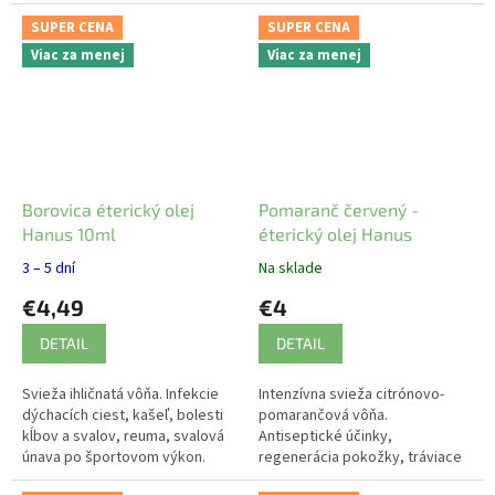
priestorov.
atmosféru v každom domove.
SUPER CENA
SUPER CENA
Viac za menej
Viac za menej
Borovica éterický olej
Pomaranč červený -
Hanus 10ml
éterický olej Hanus
3 – 5 dní
Na sklade
€4,49
€4
DETAIL
DETAIL
Svieža ihličnatá vôňa. Infekcie
Intenzívna svieža citrónovo-
dýchacích ciest, kašeľ, bolesti
pomarančová vôňa.
kĺbov a svalov, reuma, svalová
Antiseptické účinky,
únava po športovom výkon.
regenerácia pokožky, tráviace
problémy, nervozita, úzkosť,