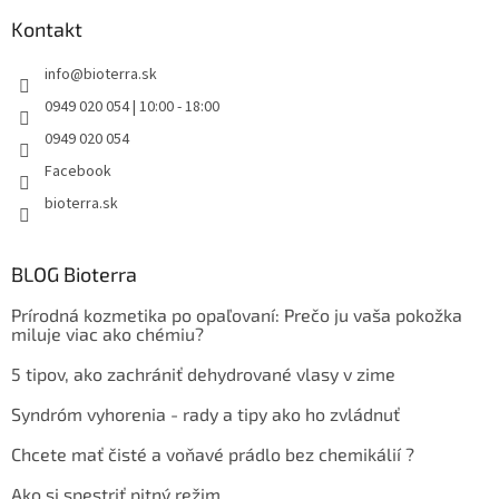
Kontakt
info
@
bioterra.sk
0949 020 054 | 10:00 - 18:00
0949 020 054
Facebook
bioterra.sk
BLOG Bioterra
Prírodná kozmetika po opaľovaní: Prečo ju vaša pokožka
miluje viac ako chémiu?
5 tipov, ako zachrániť dehydrované vlasy v zime
Syndróm vyhorenia - rady a tipy ako ho zvládnuť
Chcete mať čisté a voňavé prádlo bez chemikálií ?
Ako si spestriť pitný režim