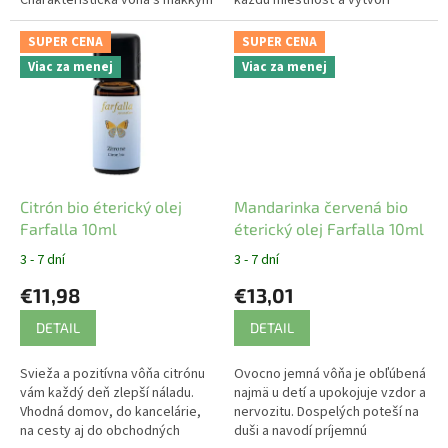
levandulovobergamotovým
príjemnú atmosféru.
nádychom.
SUPER CENA
SUPER CENA
Viac za menej
Viac za menej
Citrón bio éterický olej
Mandarinka červená bio
Farfalla 10ml
éterický olej Farfalla 10ml
3 - 7 dní
3 - 7 dní
€11,98
€13,01
DETAIL
DETAIL
Svieža a pozitívna vôňa citrónu
Ovocno jemná vôňa je obľúbená
vám každý deň zlepší náladu.
najmä u detí a upokojuje vzdor a
Vhodná domov, do kancelárie,
nervozitu. Dospelých poteší na
na cesty aj do obchodných
duši a navodí príjemnú