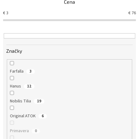
Cena
p
r
€
3
€
76
o
d
u
k
t
Značky
o
v
Farfalla
3
Hanus
12
Nobilis Tilia
19
Original ATOK
6
Primavera
0