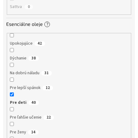
Sattva
0
Esenciálne oleje
?
Upokojujúce
42
Dýchanie
38
Na dobrú náladu
31
Pre lepší spánok
12
Pre deti
40
Pre ľahšie učenie
22
Pre ženy
14