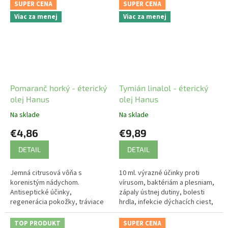
stres, apatia.
SUPER CENA
SUPER CENA
Viac za menej
Viac za menej
Pomaranč horký - éterický
Tymián linalol - éterický
olej Hanus
olej Hanus
Na sklade
Na sklade
€4,86
€9,89
DETAIL
DETAIL
Jemná citrusová vôňa s
10 ml. výrazné účinky proti
korenistým nádychom.
vírusom, baktériám a plesniam,
Antiseptické účinky,
zápaly ústnej dutiny, bolesti
regenerácia pokožky, tráviace
hrdla, infekcie dýchacích ciest,
problémy, nervozita, úzkosť,
nervové vypätia,
stres, apatia.
antidepresívum, únava. Je
TOP PRODUKT
SUPER CENA