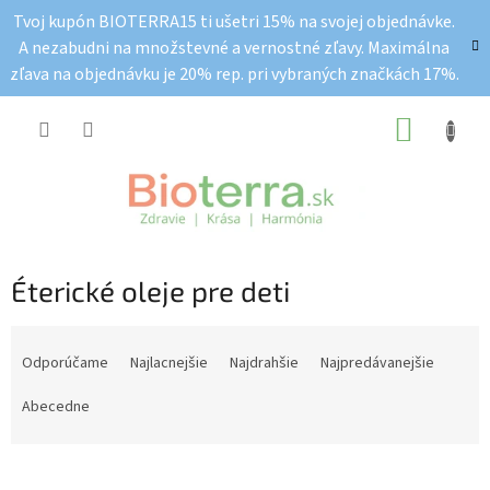
Prejsť
Tvoj kupón BIOTERRA15 ti ušetri 15% na svojej objednávke.
na
A nezabudni na množstevné a vernostné zľavy. Maximálna
obsah
zľava na objednávku je 20% rep. pri vybraných značkách 17%.
NÁKUP
KOŠÍK
Éterické oleje pre deti
R
a
Odporúčame
Najlacnejšie
Najdrahšie
Najpredávanejšie
d
e
Abecedne
n
i
e