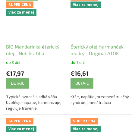
veľmi...
SUPER CENA
Viac za menej
Viac za menej
BIO Mandarinka éterický
Éterický olej Harmanček
olej - Nobilis Tilia
modrý - Original ATOK
do 3 dní
do 7 dní
€17,97
€16,61
DETAIL
DETAIL
Typická ovocná sladká vôňa.
Kŕče, napätie, predmenštruačný
Uvoľňuje napätie, harmonizuje,
syndróm, menštruácia
reguluje trávenie.
SUPER CENA
SUPER CENA
Viac za menej
Viac za menej