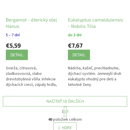
Bergamot - éterický olej
Eukalyptus camaldulensis
Hanus
- Nobilis Tilia
5 – 7 dní
do 3 dní
€5,59
€7,67
DETAIL
DETAIL
Svieža, citrusová,
Nádcha, kašeľ, prechladnutie,
sladkoovocná, slabo
dýchací systém. Jemnejší druh
drevitobylinná vôňa. Infekcie
eukalyptu vhodný pre deti a
dýchacích ciest, zápaly hrdla,
tehotné ženy.
kašeľ, protizápalové a hojivé
účinky, akné, rany, lupiny,
psoriáza, žalúdočné...
NAČÍTAŤ 18 ĎALŠÍCH
S
1
3
t
O
r
40
položiek celkom
v
á
l
HORE
n