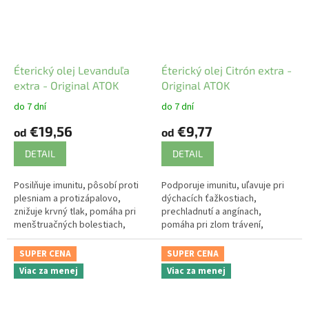
Éterický olej Levanduľa
Éterický olej Citrón extra -
extra - Original ATOK
Original ATOK
do 7 dní
do 7 dní
€19,56
€9,77
od
od
DETAIL
DETAIL
Posilňuje imunitu, pôsobí proti
Podporuje imunitu, uľavuje pri
plesniam a protizápalovo,
dýchacích ťažkostiach,
znižuje krvný tlak, pomáha pri
prechladnutí a angínach,
menštruačných bolestiach,
pomáha pri zlom trávení,
kŕčových žilách a svalovom
nevoľnosti a kŕčových žilách.
napätí, hojí a regeneruje.
SUPER CENA
SUPER CENA
Viac za menej
Viac za menej