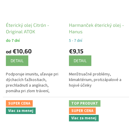
Éterický olej Citrón -
Harmanček éterický olej -
Original ATOK
Hanus
do 7 dní
5 - 7 dní
€10,60
€9,15
od
DETAIL
DETAIL
Podporuje imunitu, uľavuje pri
Menštruačné problémy,
dýchacích ťažkostiach,
klimaktérium, protizápalové a
prechladnutí a angínach,
hojivé účinky
pomáha pri zlom trávení,
nevoľnosti a kŕčových žilách.
SUPER CENA
TOP PRODUKT
Viac za menej
SUPER CENA
Viac za menej