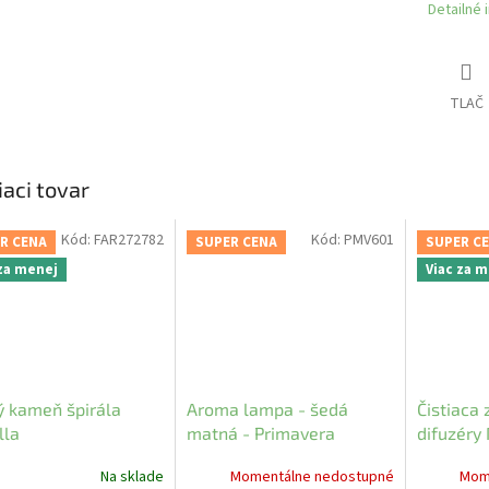
Detailné 
TLAČ
iaci tovar
Kód:
FAR272782
Kód:
PMV601
R CENA
SUPER CENA
SUPER C
 za menej
Viac za 
 kameň špirála
Aroma lampa - šedá
Čistiaca
lla
matná - Primavera
difuzéry 
Na sklade
Momentálne nedostupné
Mom