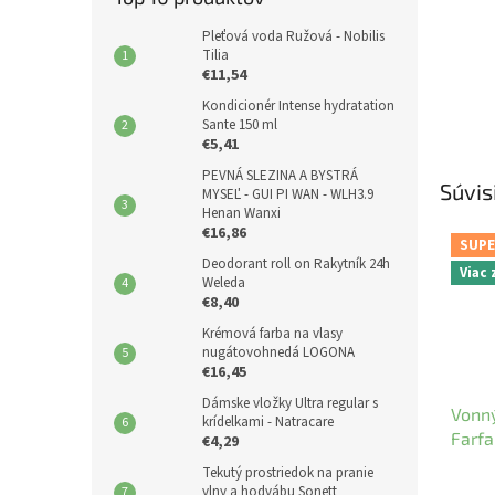
Pleťová voda Ružová - Nobilis
Tilia
€11,54
Kondicionér Intense hydratation
Sante 150 ml
€5,41
PEVNÁ SLEZINA A BYSTRÁ
Súvis
MYSEĽ - GUI PI WAN - WLH3.9
Henan Wanxi
€16,86
SUPE
Deodorant roll on Rakytník 24h
Viac
Weleda
€8,40
Krémová farba na vlasy
nugátovohnedá LOGONA
€16,45
Dámske vložky Ultra regular s
Vonný
krídelkami - Natracare
Farfa
€4,29
Tekutý prostriedok na pranie
vlny a hodvábu Sonett