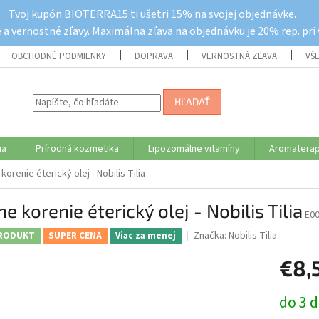
Tvoj kupón BIOTERRA15 ti ušetri 15% na svojej objednávke.
a vernostné zľavy. Maximálna zľava na objednávku je 20% rep. pri
OBCHODNÉ PODMIENKY
DOPRAVA
VERNOSTNÁ ZĽAVA
VŠ
HĽADAŤ
ia
Prírodná kozmetika
Lipozomálne vitamíny
Aromaterap
korenie éterický olej - Nobilis Tilia
ne korenie éterický olej - Nobilis Tilia
E0
Značka:
Nobilis Tilia
RODUKT
SUPER CENA
Viac za menej
€8,
Jednotk
do 3 d
cena: