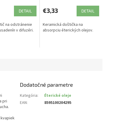
€3,33
DETAIL
DETAIL
tič na odstránenie
Keramická doštička na
usadenín v difuzéri.
absorpciu éterických olejov.
Dodatočné parametre
ri
Kategória
:
Éterické oleje
 pri
EAN
:
8595100204295
ucha.
 kvapiek