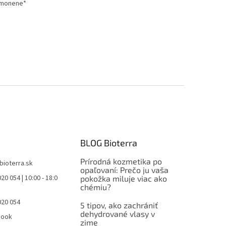
Limonene*
BLOG Bioterra
Prírodná kozmetika po
bioterra.sk
opaľovaní: Prečo ju vaša
20 054 | 10:00 - 18:0
pokožka miluje viac ako
chémiu?
020 054
5 tipov, ako zachrániť
dehydrované vlasy v
book
zime