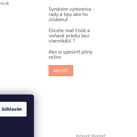
ra.sk
Syndróm vyhorenia -
rady a tipy ako ho
zvládnuť
Chcete mať čisté a
voňavé prádlo bez
chemikálií ?
Ako si spestriť pitný
režim
ARCHÍV
Súhlasím
Vytvoril Shoptet