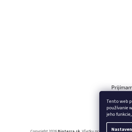
Prijímam
platby
Tento web p
používanie w
jeho funkcie
Nastaven
Copyright 2026
Bioterra.sk
. Všetky práva vyhradené.
Upr