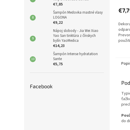
€7,85
€7,7
Šampón Medovka mastné vlasy
LOGONA
€9,22
Dekora
odparo
Nápoj slobody - Jia Wei Xiao
Prevon
Yao San tinktúra z čínskych
použit
bylín YaoMedica
€14,23
difuzé
Šampón Intense hydratation
Sante
Popi
€5,75
Pod
Facebook
Typi
ťažk
prec
Použ
do di