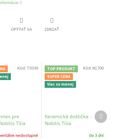
informácie
OPÝTAŤ SA
ZDIEĽAŤ
Kód:
T0336
Kód:
N1700
ENA
TOP PRODUKT
menej
SUPER CENA
Viac za menej
Ďalší
 zmes pre
Keramická doštička -
produkt
Nobilis Tilia
Nobilis Tilia
entálne nedostupné
do 3 dní