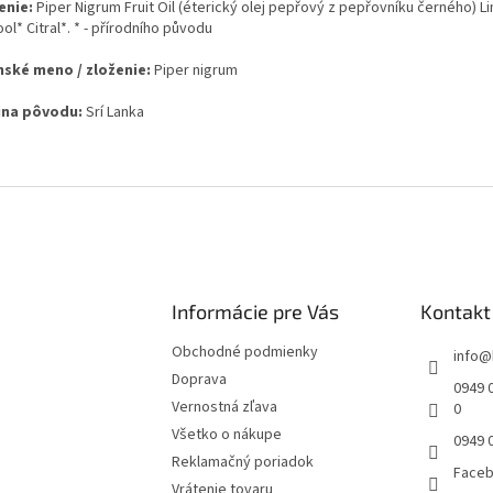
enie:
Piper Nigrum Fruit Oil (éterický olej pepřový z pepřovníku černého) 
ool* Citral*. * - přírodního původu
nské meno / zloženie:
Piper nigrum
ina pôvodu:
Srí Lanka
Informácie pre Vás
Kontakt
Obchodné podmienky
info
@
Doprava
0949 0
Vernostná zľava
0
Všetko o nákupe
0949 
Reklamačný poriadok
Face
Vrátenie tovaru