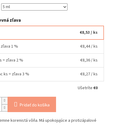
vná zľava
€8,53
/ ks
= zľava 1 %
€8,44
/ ks
ks = zľava 2 %
€8,36
/ ks
ac ks = zľava 3 %
€8,27
/ ks
Ušetríte
€0
Pridať do košíka
emne korenistá vôňa. Má upokojujúce a protizápalové