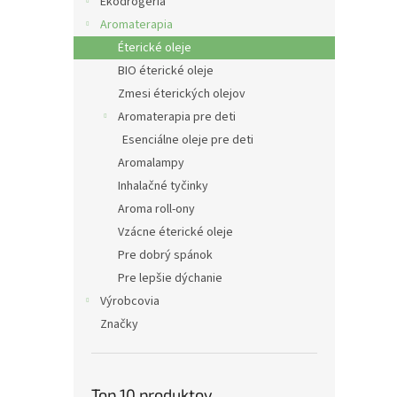
e
Ekodrogéria
l
Aromaterapia
Éterické oleje
BIO éterické oleje
Zmesi éterických olejov
Aromaterapia pre deti
Esenciálne oleje pre deti
Aromalampy
Inhalačné tyčinky
Aroma roll-ony
Vzácne éterické oleje
Pre dobrý spánok
Pre lepšie dýchanie
Výrobcovia
Značky
Top 10 produktov