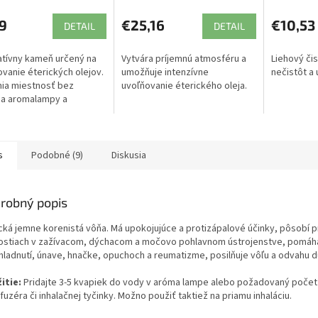
9
€25,16
€10,53
DETAIL
DETAIL
tívny kameň určený na
Vytvára príjemnú atmosféru a
Liehový čis
vanie éterických olejov.
umožňuje intenzívne
nečistôt a 
ia miestnosť bez
uvoľňovanie éterického oleja.
ia aromalampy a
ra.
s
Podobné (9)
Diskusia
robný popis
cká jemne korenistá vôňa. Má upokojujúce a protizápalové účinky, pôsobí p
ostiach v zažívacom, dýchacom a močovo pohlavnom ústrojenstve, pomáha
hladnutí, únave, hnačke, opuchoch a reumatizme, posilňuje vôľu a odvahu d
itie:
Pridajte 3-5 kvapiek do vody v aróma lampe alebo požadovaný počet
fuzéra či inhalačnej tyčinky. Možno použiť taktiež na priamu inhaláciu.