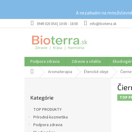
Prejsť
na
A nezabudni na množstevné 
obsah
0949 020 054 | 10:00 - 18:00
info@bioterra.sk
Podpora zdravia
Zdravie a vitalita
Ekodrogér
Domov
Aromaterapia
Éterické oleje
Čierne 
B
Čier
o
Preskočiť
č
Kategórie
kategórie
TOP P
n
ý
TOP PRODUKTY
p
Prírodná kozmetika
a
Podpora zdravia
n