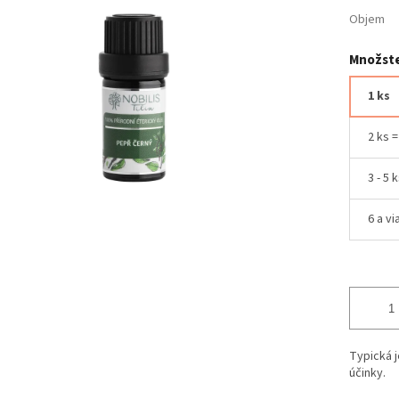
Objem
Množste
1 ks
2 ks 
3 - 5 
6 a vi
Typická j
účinky.