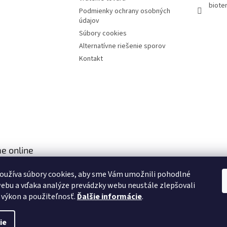
bioter
Podmienky ochrany osobných
údajov
Súbory cookies
Alternatívne riešenie sporov
Kontakt
e online
oužíva súbory cookies, aby sme Vám umožnili pohodlné
ebu a vďaka analýze prevádzky webu neustále zlepšovali
, výkon a použiteľnosť.
Ďalšie informácie
.
ie
aviť nastavenie cookies