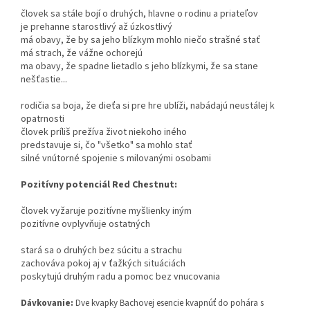
človek sa stále bojí o druhých, hlavne o rodinu a priateľov
je prehanne starostlivý až úzkostlivý
má obavy, že by sa jeho blízkym mohlo niečo strašné stať
má strach, že vážne ochorejú
ma obavy, že spadne lietadlo s jeho blízkymi, že sa stane
nešťastie...
rodičia sa boja, že dieťa si pre hre ublíži, nabádajú neustálej k
opatrnosti
človek príliš prežíva život niekoho iného
predstavuje si, čo "všetko" sa mohlo stať
silné vnútorné spojenie s milovanými osobami
Pozitívny potenciál Red Chestnut:
človek vyžaruje pozitívne myšlienky iným
pozitívne ovplyvňuje ostatných
stará sa o druhých bez súcitu a strachu
zachováva pokoj aj v ťažkých situáciách
poskytujú druhým radu a pomoc bez vnucovania
Dávkovanie:
Dve kvapky Bachovej esencie kvapnúť do pohára s