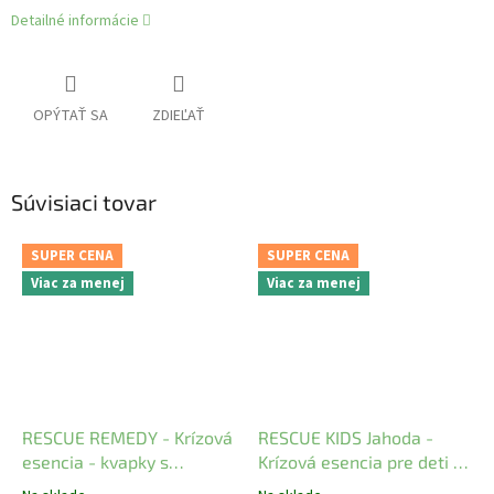
Detailné informácie
OPÝTAŤ SA
ZDIEĽAŤ
Súvisiaci tovar
SUPER CENA
SUPER CENA
Viac za menej
Viac za menej
RESCUE REMEDY - Krízová
RESCUE KIDS Jahoda -
esencia - kvapky s
Krízová esencia pre deti s
alkoholom
jahodovou príchuťou