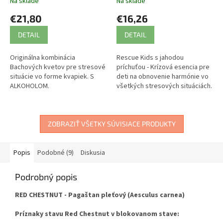
Na sklade
Na sklade
€21,80
€16,26
DETAIL
DETAIL
Originálna kombinácia
Rescue Kids s jahodou
Bachových kvetov pre stresové
príchuťou - Krízová esencia pre
situácie vo forme kvapiek. S
deti na obnovenie harmónie vo
ALKOHOLOM.
všetkých stresových situáciách.
BEZ ALKOHOLU.
ZOBRAZIŤ VŠETKY SÚVISIACE PRODUKTY
Popis
Podobné (9)
Diskusia
Podrobný popis
RED CHESTNUT - Pagaštan pleťový (Aesculus carnea)
Príznaky stavu Red Chestnut v blokovanom stave: