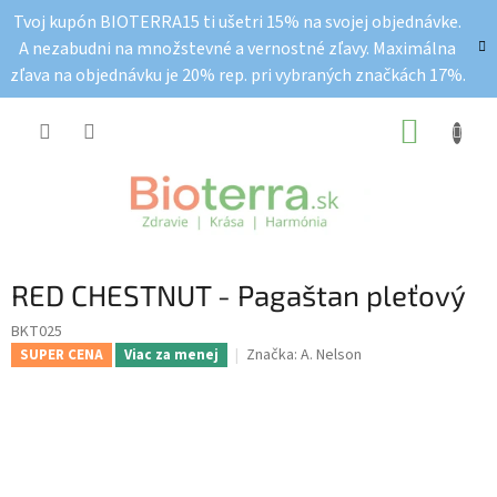
Prejsť
Tvoj kupón BIOTERRA15 ti ušetri 15% na svojej objednávke.
na
A nezabudni na množstevné a vernostné zľavy. Maximálna
obsah
zľava na objednávku je 20% rep. pri vybraných značkách 17%.
NÁKUP
KOŠÍK
RED CHESTNUT - Pagaštan pleťový
BKT025
Značka:
A. Nelson
SUPER CENA
Viac za menej