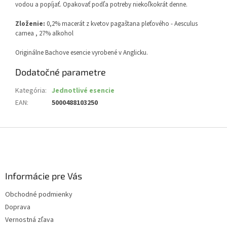
vodou a popíjať. Opakovať podľa potreby niekoľkokrát denne.
Zloženie:
0,2% macerát z kvetov pagaštana pleťového - Aesculus
carnea , 27% alkohol
Originálne Bachove esencie vyrobené v Anglicku.
Dodatočné parametre
Kategória
:
Jednotlivé esencie
EAN
:
5000488103250
Z
á
p
ä
Informácie pre Vás
t
i
Obchodné podmienky
e
Doprava
Vernostná zľava