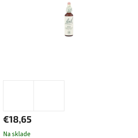
€18,65
Jednotková
Na sklade
cena: