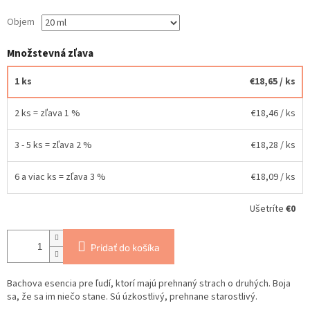
Objem
Množstevná zľava
1 ks
€18,65
/ ks
2 ks = zľava 1 %
€18,46
/ ks
3 - 5 ks = zľava 2 %
€18,28
/ ks
6 a viac ks = zľava 3 %
€18,09
/ ks
Ušetríte
€0
Pridať do košíka
Bachova esencia pre ľudí, ktorí majú prehnaný strach o druhých. Boja
sa, že sa im niečo stane. Sú úzkostlivý, prehnane starostlivý.