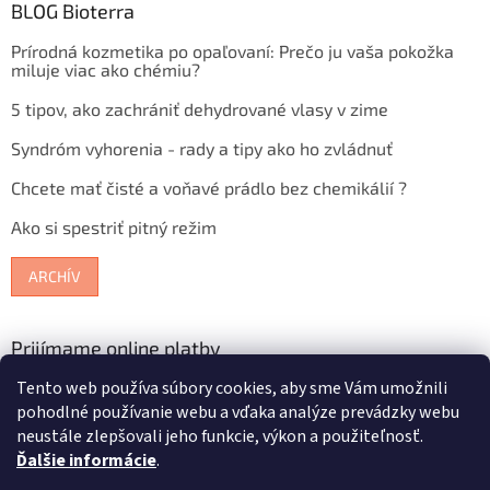
BLOG Bioterra
Prírodná kozmetika po opaľovaní: Prečo ju vaša pokožka
miluje viac ako chémiu?
5 tipov, ako zachrániť dehydrované vlasy v zime
Syndróm vyhorenia - rady a tipy ako ho zvládnuť
Chcete mať čisté a voňavé prádlo bez chemikálií ?
Ako si spestriť pitný režim
ARCHÍV
Prijímame online platby
Tento web používa súbory cookies, aby sme Vám umožnili
pohodlné používanie webu a vďaka analýze prevádzky webu
neustále zlepšovali jeho funkcie, výkon a použiteľnosť.
Ďalšie informácie
.