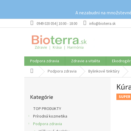
Prejsť
na
A nezabudni na množstevné 
obsah
0949 020 054 | 10:00 - 18:00
info@bioterra.sk
Podpora zdravia
Zdravie a vitalita
Ekodrogér
Domov
Podpora zdravia
Bylinkové tinktúry
B
Kúra
o
Preskočiť
č
Kategórie
kategórie
SUPER
n
ý
TOP PRODUKTY
p
Prírodná kozmetika
a
Podpora zdravia
n