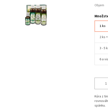
Objem
Množste
1 ks
2 ks 
3 - 5 
6 a vi
Kúra z ti
rovnováh
spánku.