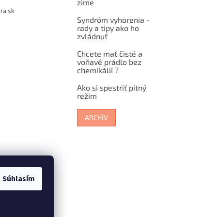
zime
ra.sk
Syndróm vyhorenia -
rady a tipy ako ho
zvládnuť
Chcete mať čisté a
voňavé prádlo bez
chemikálií ?
Ako si spestriť pitný
režim
ARCHÍV
Súhlasím