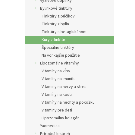
e
Výživové doplnky
l
Bylinkové tinktúry
Tinktúry z púčikov
Tinktúry z bylín
Tinktúry s betaglukánom
Kúry z tinktúr
Špeciálne tinktúry
Na vonkajšie použitie
Lipozomálne vitamíny
Vitamíny na kĺby
Vitamíny na imunitu
Vitaminy na nervy a stres
Vitamíny na kosti
Vitamíny na nechty a pokožku
Vitaminy pre deti
Lipozomálny kolagén
Yaomedica
Prírodná lekáreň