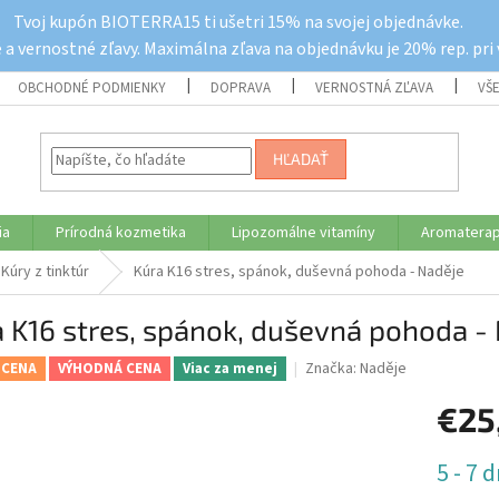
Tvoj kupón BIOTERRA15 ti ušetri 15% na svojej objednávke.
a vernostné zľavy. Maximálna zľava na objednávku je 20% rep. pri
OBCHODNÉ PODMIENKY
DOPRAVA
VERNOSTNÁ ZĽAVA
VŠ
HĽADAŤ
ia
Prírodná kozmetika
Lipozomálne vitamíny
Aromaterap
Kúry z tinktúr
Kúra K16 stres, spánok, duševná pohoda - Naděje
 K16 stres, spánok, duševná pohoda -
Značka:
Naděje
 CENA
VÝHODNÁ CENA
Viac za menej
€25
Jednotk
5 - 7 d
cena: