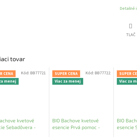
Detailné 
TLAČ
iaci tovar
Kód:
BB77721
Kód:
BB77722
R CENA
SUPER CENA
SUPER C
 za menej
Viac za menej
Viac za 
achove kvetové
BIO Bachove kvetové
BIO Bach
ie Sebadôvera -
esencie Prvá pomoc -
esencie 
IDENCE
URGENCY