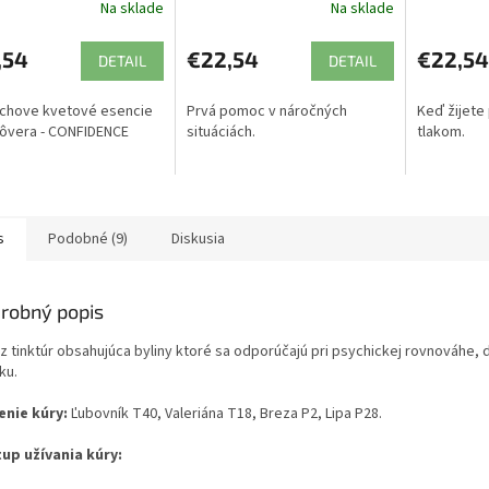
Na sklade
Na sklade
,54
€22,54
€22,54
DETAIL
DETAIL
chove kvetové esencie
Prvá pomoc v náročných
Keď žijete
ôvera - CONFIDENCE
situáciách.
tlakom.
s
Podobné (9)
Diskusia
robný popis
 z tinktúr obsahujúca byliny ktoré sa odporúčajú pri psychickej rovnováhe
ku.
enie kúry:
Ľubovník T40, Valeriána T18, Breza P2, Lipa P28.
up užívania kúry: