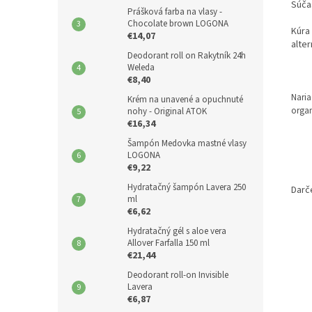
Súča
Prášková farba na vlasy -
Chocolate brown LOGONA
Kúra
€14,07
alte
Deodorant roll on Rakytník 24h
Weleda
€8,40
Nari
Krém na unavené a opuchnuté
orga
nohy - Original ATOK
€16,34
Šampón Medovka mastné vlasy
LOGONA
€9,22
Hydratačný šampón Lavera 250
Darč
ml
€6,62
Hydratačný gél s aloe vera
Allover Farfalla 150 ml
€21,44
Deodorant roll-on Invisible
Lavera
€6,87