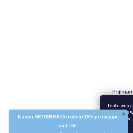
Prijímam
platby
Tento web p
používanie w
×
Kupón BIOTERRA15 ti ušetri 15% pri nákupe
jeho funkcie
nad 15€.