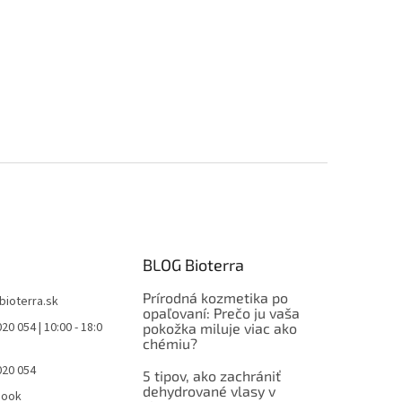
BLOG Bioterra
Prírodná kozmetika po
bioterra.sk
opaľovaní: Prečo ju vaša
20 054 | 10:00 - 18:0
pokožka miluje viac ako
chémiu?
020 054
5 tipov, ako zachrániť
dehydrované vlasy v
book