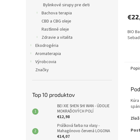
Bylinkové sirupy pre deti
Bachova terapia
€22
CBD a CBG oleje
Rastlinné oleje
BIO Ba
Zdravie a vitalita
Sebad
Ekodrogéria
Aromaterapia
Výrobcovia
Popi
Značky
Pod
Top 10 produktov
Kúra
BEI XIE SHEN SHI WAN - ÚDOLIE
spán
MOKRAĎOVÝCH POLÍ
€12,98
Zlož
Prášková farba na vlasy -
Post
Mahagónovo červená LOGONA
€14,07