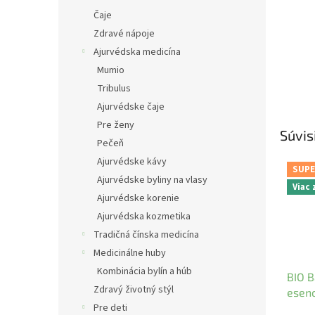
Čaje
Zdravé nápoje
Ajurvédska medicína
Mumio
Tribulus
Ajurvédske čaje
Pre ženy
Súvis
Pečeň
Ajurvédske kávy
SUPE
Ajurvédske byliny na vlasy
Viac
Ajurvédske korenie
Ajurvédska kozmetika
Tradičná čínska medicína
Medicinálne huby
Kombinácia bylín a húb
BIO B
Zdravý životný stýl
esenc
CONF
Pre deti