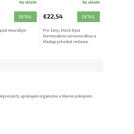
Na sklade
Na sklade
€22,54
DETAIL
DETAIL
 pod neustálym
Pre ženy, ktoré trpia
hormonálnou nerovnováhou a
hľadajú prírodné riešenie.
, depresiách, upokojení organizmu a hlavne pokojnom