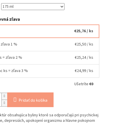
vná zľava
€25,76
/ ks
= zľava 1 %
€25,50
/ ks
ks = zľava 2 %
€25,24
/ ks
ac ks = zľava 3 %
€24,99
/ ks
Ušetríte
€0
Pridať do košíka
nktúr obsahujúca byliny ktoré sa odporučajú pri psychickej
e, depresiách, upokojení organizmu a hlavne pokojnom