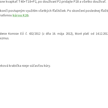
sne kvapkať T40+T18+P2, po doužívaní P2 pridajte P28 a všetko doužívať.
 končí postupným využitím všetkých fľaštičiek. Po skončení poslednej fľaš
rnatívnou
kúrou K20
.
adenie Komisie EÚ č. 432/2012 (z dňa 16. mája 2012), ktoré platí od 14.12.
nizmus.
eková krabička nieje súčasťou kúry.