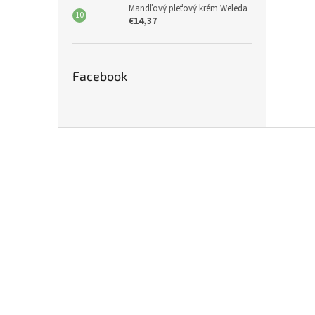
Mandľový pleťový krém Weleda
€14,37
Facebook
Z
á
p
ä
t
i
e