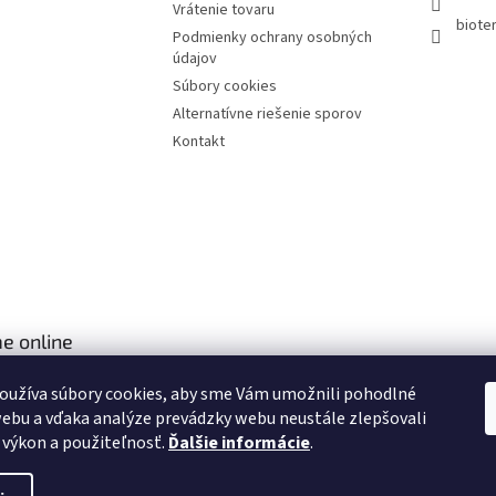
Vrátenie tovaru
bioter
Podmienky ochrany osobných
údajov
Súbory cookies
Alternatívne riešenie sporov
Kontakt
e online
oužíva súbory cookies, aby sme Vám umožnili pohodlné
ebu a vďaka analýze prevádzky webu neustále zlepšovali
, výkon a použiteľnosť.
Ďalšie informácie
.