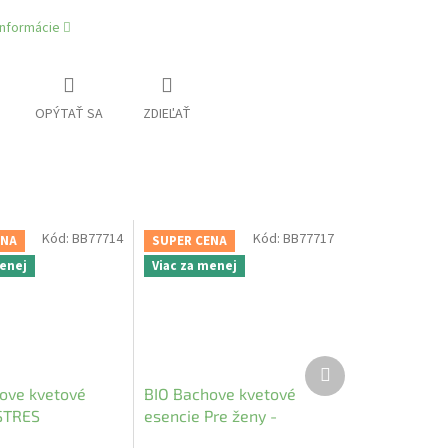
informácie
OPÝTAŤ SA
ZDIEĽAŤ
Kód:
BB77714
Kód:
BB77717
ENA
SUPER CENA
menej
Viac za menej
Ďalší
produkt
ove kvetové
BIO Bachove kvetové
STRES
esencie Pre ženy -
WOMAN