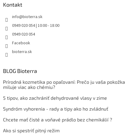
Kontakt
info
@
bioterra.sk
0949 020 054 | 10:00 - 18:00
0949 020 054
Facebook
bioterra.sk
BLOG Bioterra
Prírodná kozmetika po opaľovaní: Prečo ju vaša pokožka
miluje viac ako chémiu?
5 tipov, ako zachrániť dehydrované vlasy v zime
Syndróm vyhorenia - rady a tipy ako ho zvládnuť
Chcete mať čisté a voňavé prádlo bez chemikálií ?
Ako si spestriť pitný režim