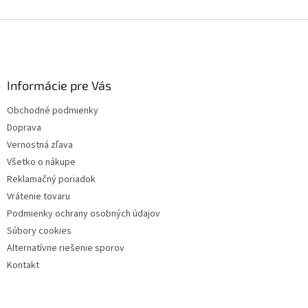
Z
á
p
ä
Informácie pre Vás
t
i
Obchodné podmienky
e
Doprava
Vernostná zľava
Všetko o nákupe
Reklamačný poriadok
Vrátenie tovaru
Podmienky ochrany osobných údajov
Súbory cookies
Alternatívne riešenie sporov
Kontakt