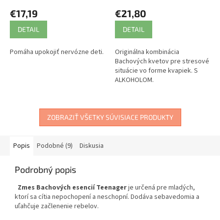
€17,19
€21,80
DETAIL
DETAIL
Pomáha upokojiť nervózne deti.
Originálna kombinácia
Bachových kvetov pre stresové
situácie vo forme kvapiek. S
ALKOHOLOM.
ZOBRAZIŤ VŠETKY SÚVISIACE PRODUKTY
Popis
Podobné (9)
Diskusia
Podrobný popis
Zmes Bachových esencií Teenager
je určená pre mladých,
ktorí sa cítia nepochopení a neschopní. Dodáva sebavedomia a
uľahčuje začlenenie rebelov.