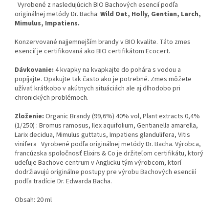
Vyrobené z nasledujúcich BIO Bachových esencií podľa
originálnej metódy Dr. Bacha:
Wild Oat, Holly, Gentian, Larch,
Mimulus, Impatiens.
Konzervované najjemnejším brandy v BIO kvalite. Táto zmes
esencií je certifikovaná ako BIO certifikátom Ecocert.
Dávkovanie:
4 kvapky na kvapkajte do pohára s vodou a
popíjajte. Opakujte tak často ako je potrebné. Zmes môžete
užívať krátkobo v akútnych situáciách ale aj dlhodobo pri
chronických problémoch.
Zloženie:
Organic Brandy (99,6%) 40% vol, Plant extracts 0,4%
(1/250) : Bromus ramosus, Ilex aquifolium, Gentianella amarella,
Larix decidua, Mimulus guttatus, Impatiens glandulifera, Vitis
vinifera Vyrobené podľa originálnej metódy Dr. Bacha. Výrobca,
francúzska spoločnosť Elixirs & Co je držiteľom certifikátu, ktorý
udeľuje Bachove centrum v Anglicku tým výrobcom, ktorí
dodržiavujú originálne postupy pre výrobu Bachových esenciií
podľa tradície Dr. Edwarda Bacha.
Obsah: 20 ml