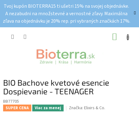
Prejsť
Tvoj kupón BIOTERRA15 ti ušetri 15% na svojej objednávke.
na
A nezabudni na množstevné a vernostné zľavy. Maximálna
obsah
zľava na objednávku je 20% rep. pri vybraných značkách 17%.
NÁKUP
KOŠÍK
BIO Bachove kvetové esencie
Dospievanie - TEENAGER
BB77705
Značka:
Elixirs & Co.
SUPER CENA
Viac za menej