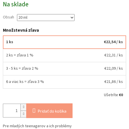
Na sklade
cena:
Obsah
Množstevná zľava
1 ks
€22,54
/ ks
2 ks = zľava 1 %
€22,31
/ ks
3 - 5 ks = zľava 2 %
€22,09
/ ks
6 a viac ks = zľava 3 %
€21,86
/ ks
Ušetríte
€0
Pridať do košíka
Pre mladých teenagerov a ich problémy