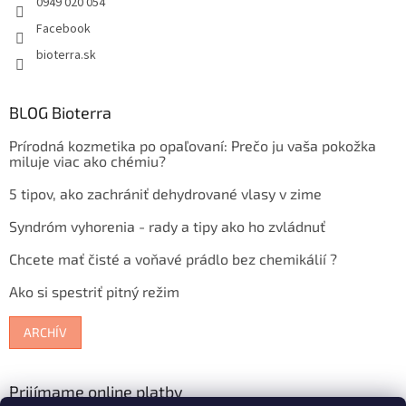
0949 020 054
Facebook
bioterra.sk
BLOG Bioterra
Prírodná kozmetika po opaľovaní: Prečo ju vaša pokožka
miluje viac ako chémiu?
5 tipov, ako zachrániť dehydrované vlasy v zime
Syndróm vyhorenia - rady a tipy ako ho zvládnuť
Chcete mať čisté a voňavé prádlo bez chemikálií ?
Ako si spestriť pitný režim
ARCHÍV
Prijímame online platby