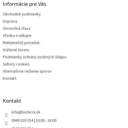
Informácie pre Vás
t
i
Obchodné podmienky
e
Doprava
Vernostná zľava
Všetko o nákupe
Reklamačný poriadok
Vrátenie tovaru
Podmienky ochrany osobných údajov
Súbory cookies
Alternatívne riešenie sporov
Kontakt
Kontakt
info
@
bioterra.sk
0949 020 054 | 10:00 - 18:00