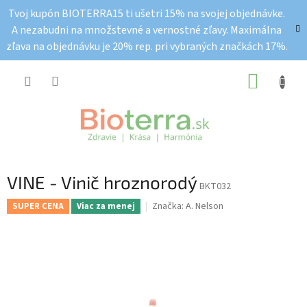
Prejsť
Tvoj kupón BIOTERRA15 ti ušetri 15% na svojej objednávke.
na
A nezabudni na množstevné a vernostné zľavy. Maximálna
obsah
zľava na objednávku je 20% rep. pri vybraných značkách 17%.
NÁKUP
KOŠÍK
VINE - Vinič hroznorodý
BKT032
Značka:
A. Nelson
SUPER CENA
Viac za menej