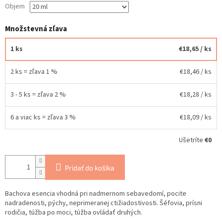
Objem
Množstevná zľava
1 ks
€18,65
/ ks
2 ks = zľava 1 %
€18,46
/ ks
3 - 5 ks = zľava 2 %
€18,28
/ ks
6 a viac ks = zľava 3 %
€18,09
/ ks
Ušetríte
€0
Pridať do košíka
Bachova esencia vhodná pri nadmernom sebavedomí, pocite
nadradenosti, pýchy, neprimeranej ctižiadostivosti. Šéfovia, prísni
rodičia, túžba po moci, túžba ovládať druhých.