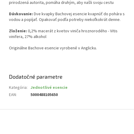
prirodzená autorita, pomáha druhým, aby našli svoju cestu
Dávkovanie:
Dve kvapky Bachovej esencie kvapnúť do pohára s
vodou a popíjať. Opakovať podľa potreby niekoľkokrát denne.
Zloženie:
0,2% macerát z kvetov viniča hroznorodého - Vitis
vinifera, 27% alkohol
Originálne Bachove esencie vyrobené v Anglicku.
Dodatočné parametre
Kategória
:
Jednotlivé esencie
EAN
:
5000488105650
Z
á
p
ä