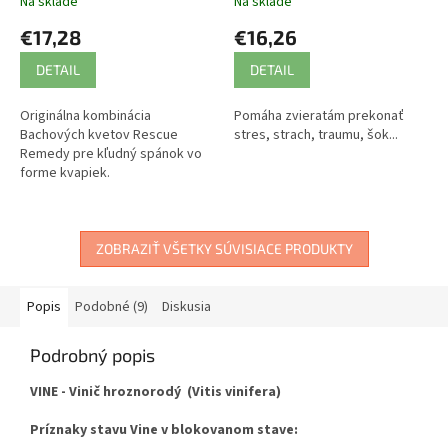
Na sklade
Na sklade
€17,28
€16,26
DETAIL
DETAIL
Originálna kombinácia
Pomáha zvieratám prekonať
Bachových kvetov Rescue
stres, strach, traumu, šok...
Remedy pre kľudný spánok vo
forme kvapiek.
ZOBRAZIŤ VŠETKY SÚVISIACE PRODUKTY
Popis
Podobné (9)
Diskusia
Podrobný popis
VINE - Vinič hroznorodý (Vitis vinifera)
Príznaky stavu Vine v blokovanom stave: