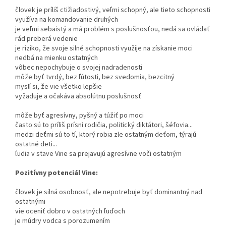
človek je príliš ctižiadostivý, veľmi schopný, ale tieto schopnosti
využíva na komandovanie druhých
je veľmi sebaistý a má problém s poslušnosťou, nedá sa ovládať
rád preberá vedenie
je riziko, že svoje silné schopnosti využije na získanie moci
nedbá na mienku ostatných
vôbec nepochybuje o svojej nadradenosti
môže byť tvrdý, bez ľútosti, bez svedomia, bezcitný
myslí si, že vie všetko lepšie
vyžaduje a očakáva absolútnu poslušnosť
môže byť agresívny, pyšný a túžiť po moci
často sú to príliš prísni rodičia, politický diktátori, šéfovia...
medzi deťmi sú to tí, ktorý robia zle ostatným deťom, týrajú
ostatné deti...
ľudia v stave Vine sa prejavujú agresívne voči ostatným
Pozitívny potenciál Vine:
človek je silná osobnosť, ale nepotrebuje byť dominantný nad
ostatnými
vie oceniť dobro v ostatných ľuďoch
je múdry vodca s porozumením