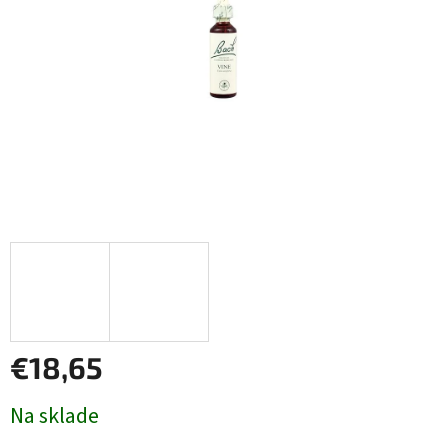
€18,65
Jednotková
Na sklade
cena: