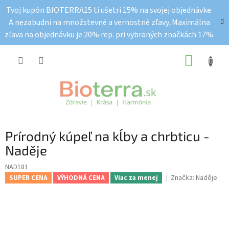
Prejsť
Tvoj kupón BIOTERRA15 ti ušetri 15% na svojej objednávke.
na
A nezabudni na množstevné a vernostné zľavy. Maximálna
obsah
zľava na objednávku je 20% rep. pri vybraných značkách 17%.
NÁKUP
KOŠÍK
Prírodný kúpeľ na kĺby a chrbticu -
Naděje
NAD181
Značka:
Naděje
SUPER CENA
VÝHODNÁ CENA
Viac za menej