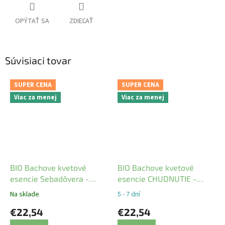
OPÝTAŤ SA
ZDIEĽAŤ
Súvisiaci tovar
SUPER CENA
SUPER CENA
Viac za menej
Viac za menej
BIO Bachove kvetové
BIO Bachove kvetové
esencie Sebadôvera -
esencie CHUDNUTIE -
CONFIDENCE
ŠTÍHLA LÍNIA
Na sklade
5 - 7 dní
€22,54
€22,54