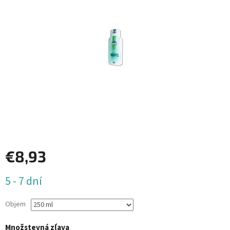
€8,93
Jednotková
5 - 7 dní
cena:
Objem
Množstevná zľava