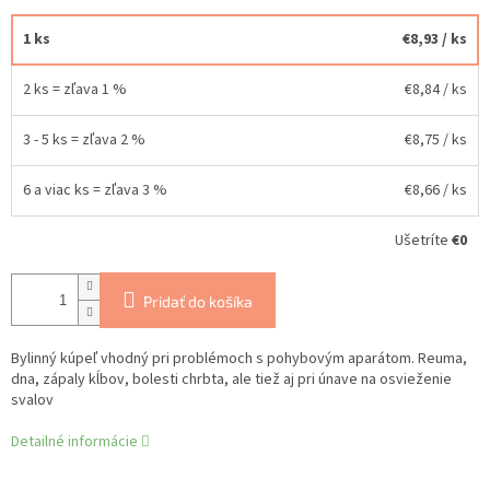
1 ks
€8,93
/ ks
2 ks = zľava 1 %
€8,84
/ ks
3 - 5 ks = zľava 2 %
€8,75
/ ks
6 a viac ks = zľava 3 %
€8,66
/ ks
Ušetríte
€0
Pridať do košíka
Bylinný kúpeľ vhodný pri problémoch s pohybovým aparátom. Reuma,
dna, zápaly kĺbov, bolesti chrbta, ale tiež aj pri únave na osvieženie
svalov
Detailné informácie