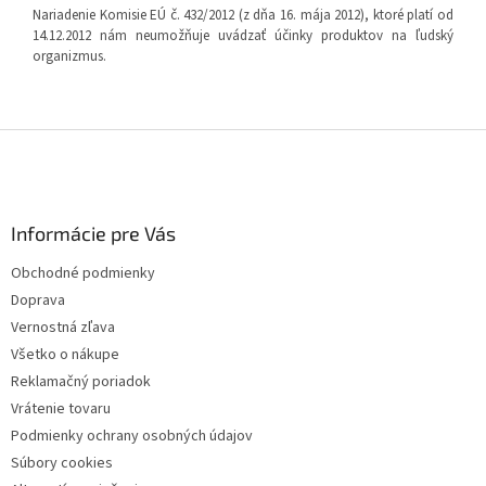
Nariadenie Komisie EÚ č. 432/2012 (z dňa 16. mája 2012), ktoré platí od
14.12.2012 nám neumožňuje uvádzať účinky produktov na ľudský
organizmus.
Z
á
p
ä
Informácie pre Vás
t
i
Obchodné podmienky
e
Doprava
Vernostná zľava
Všetko o nákupe
Reklamačný poriadok
Vrátenie tovaru
Podmienky ochrany osobných údajov
Súbory cookies