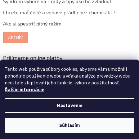
Syndróm vyhorenia - rady a tipy ako ho zvládnuť
Chcete mať čisté a voňavé prádlo bez chemikálií ?
Ako si spestriť pitný režim
ARCHÍV
Prijímame online platby
Tento web používa súbory cookies, aby sme Vám umožnili
pohodlné používanie webu a vďaka analýze prevádzky webu
neustále zlepšovali jeho funkcie, výkon a použiteľnosť.
Ďalšie informácie
.
Vytvoril Shoptet
Nastavenie
Copyright 2026
Bioterra.sk
. Všetky práva vyhradené.
Upraviť
Súhlasím
nastavenie cookies