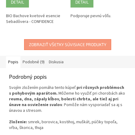
DETAIL
DETAIL
BIO Bachove kvetové esencie
Podporuje pevnú vôľu.
Sebadôvera - CONFIDENCE
ZOBRAZIŤ VŠETKY SÚVISIACE PRODUKTY
Popis
Podobné (9)
Diskusia
Podrobný popis
Svojím zložením pomáha tento kúpeľ
pri rôznych problémoch
s pohybovým aparátom.
Môžeme ho využiť pri chorobách ako
reuma, dna, zápaly kĺbov, bolesti chrbta, ale tiež aj pri
únave na osvieženie svalov
. Pomôže nám vysporiadať sa aj s
únavou a stresom.
Zloženie:
smrek, borovica, kostihoj, muškát, púčiky topoľa,
vŕba, škorica, thuja