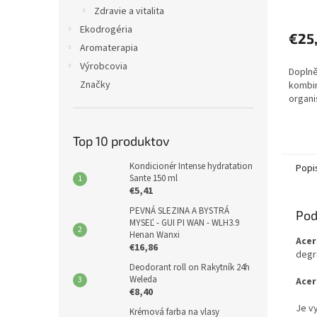
Zdravie a vitalita
Ekodrogéria
€25
Aromaterapia
Výrobcovia
Doplně
Značky
kombin
organ
Top 10 produktov
Kondicionér Intense hydratation
Popi
Sante 150 ml
€5,41
PEVNÁ SLEZINA A BYSTRÁ
Pod
MYSEĽ - GUI PI WAN - WLH3.9
Henan Wanxi
Acer
€16,86
degr
Deodorant roll on Rakytník 24h
Weleda
Acer
€8,40
Je v
Krémová farba na vlasy