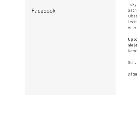
Tuky 
Facebook
Sacha
Obsa
Leci
Acer
Upoz
nie 
Nepr
Schv
Dátu
Z
á
p
ä
t
i