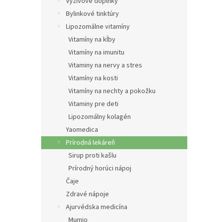
e
Výživové doplnky
l
Bylinkové tinktúry
Lipozomálne vitamíny
Vitamíny na kĺby
Vitamíny na imunitu
Vitaminy na nervy a stres
Vitamíny na kosti
Vitamíny na nechty a pokožku
Vitaminy pre deti
Lipozomálny kolagén
Yaomedica
Prírodná lekáreň
Sirup proti kašlu
Prírodný horúci nápoj
Čaje
Zdravé nápoje
Ajurvédska medicína
Mumio