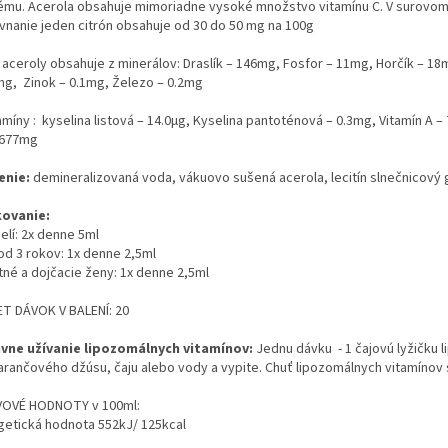
ému. Acerola obsahuje mimoriadne vysoké množstvo vitamínu C. V surovom 
vnanie jeden citrón obsahuje od 30 do 50 mg na 100g
 aceroly obsahuje z minerálov: Draslík – 146mg, Fosfor – 11mg, Horčík – 18
mg, Zinok – 0.1mg, Železo – 0.2mg
amíny : kyselina listová – 14.0µg, Kyselina pantoténová – 0.3mg, Vitamín A – 
1677mg
enie:
demineralizovaná voda, vákuovo sušená acerola, lecitín slnečnicový
ovanie:
elí: 2x denne 5ml
od 3 rokov: 1x denne 2,5ml
tné a dojčacie ženy: 1x denne 2,5ml
T DÁVOK V BALENÍ: 20
vne užívanie lipozomálnych vitamínov:
Jednu dávku - 1 čajovú lyžičku l
rančového džúsu, čaju alebo vody a vypite. Chuť lipozomálnych vitamínov s
VOVÉ HODNOTY v 100ml:
getická hodnota 552kJ/ 125kcal