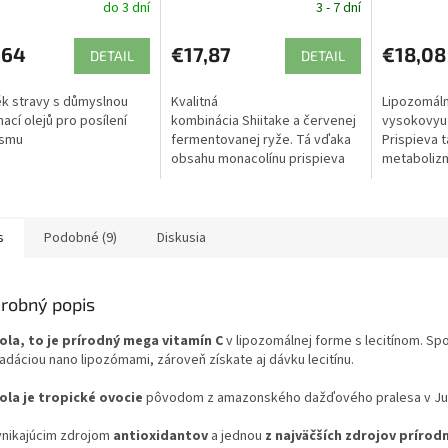
do 3 dní
3 - 7 dní
,64
€17,87
€18,08
DETAIL
DETAIL
k stravy s důmyslnou
Kvalitná
Lipozomáln
ací olejů pro posílení
kombinácia Shiitake a červenej
vysokovyuž
ismu
fermentovanej ryže. Tá vďaka
Prispieva 
obsahu monacolínu prispieva
metabolizm
k udržaniu normálnej hladiny
červených 
cholesterolu v krvi. Pre...
funkcii im
Methylkoba
s
Podobné (9)
Diskusia
robný popis
ola, to je prírodný mega vitamín C
v lipozomálnej forme s lecitínom. S
adáciou nano lipozómami, zároveň získate aj dávku lecitínu.
ola je tropické ovocie
pôvodom z amazonského dažďového pralesa v Juž
ynikajúcim zdrojom
antioxidantov
a jednou
z najväčších zdrojov prírod