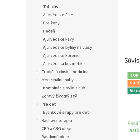
Tribulus
Ajurvédske čaje
Pre ženy
Pečeň
Ajurvédske kávy
Ajurvédske byliny na vlasy
Ajurvédske korenie
Súvis
Ajurvédska kozmetika
Tradičná čínska medicína
TOP
Medicinálne huby
SUPE
Kombinácia bylín a húb
Viac
Zdravý životný stýl
Pre deti
Bylinkové sirupy pre deti
Bachova terapia
Posil
CBD a CBG oleje
rastl
Nobili
Rastlinné oleje