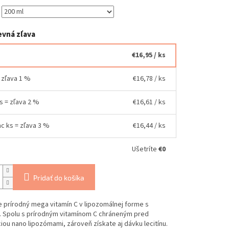
vná zľava
€16,95
/ ks
= zľava 1 %
€16,78
/ ks
ks = zľava 2 %
€16,61
/ ks
ac ks = zľava 3 %
€16,44
/ ks
Ušetríte
€0
Pridať do košíka
e prírodný mega vitamín C v lipozomálnej forme s
m. Spolu s prírodným vitamínom C chráneným pred
ou nano lipozómami, zároveň získate aj dávku lecitínu.