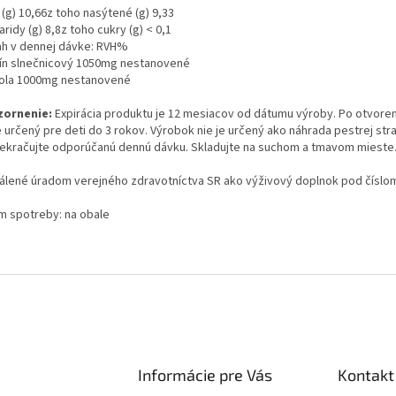
(g) 10,66z toho nasýtené (g) 9,33
ridy (g) 8,8z toho cukry (g) < 0,1
h v dennej dávke: RVH%
tín slnečnicový 1050mg nestanovené
ola 1000mg nestanovené
ornenie:
Expirácia produktu je 12 mesiacov od dátumu výroby. Po otvoren
je určený pre deti do 3 rokov. Výrobok nie je určený ako náhrada pestrej st
ekračujte odporúčanú dennú dávku. Skladujte na suchom a tmavom mieste
álené úradom verejného zdravotníctva SR ako výživový doplnok pod číslo
m spotreby: na obale
Informácie pre Vás
Kontakt