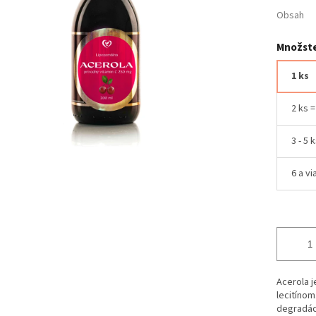
Obsah
Množste
1 ks
2 ks 
3 - 5 
6 a vi
Acerola j
lecitíno
degradáci