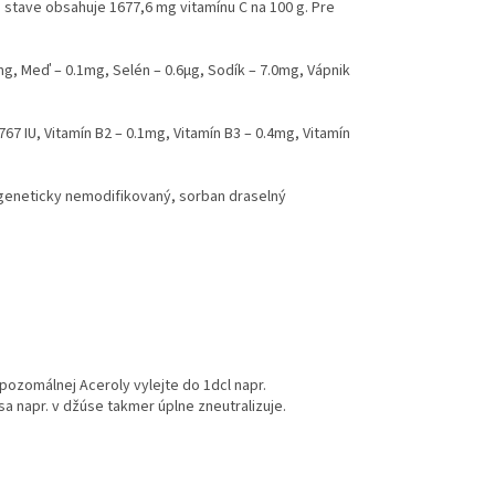
stave obsahuje 1677,6 mg vitamínu C na 100 g. Pre
mg, Meď – 0.1mg, Selén – 0.6µg, Sodík – 7.0mg, Vápnik
767 IU, Vitamín B2 – 0.1mg, Vitamín B3 – 0.4mg, Vitamín
 geneticky nemodifikovaný, sorban draselný
ipozomálnej Aceroly vylejte do 1dcl napr.
a napr. v džúse takmer úplne zneutralizuje.