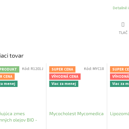
Detailné 
TLAČ
iaci tovar
Kód:
R1201J
Kód:
MYC18
 PRODUKT
SUPER CENA
SUPER C
R CENA
VÝHODNÁ CENA
VÝHODNÁ
 za menej
Viac za menej
Viac za 
ňujúca zmes
Mycocholest Mycomedica
Lipozomá
inných olejov BIO -
s Tilia