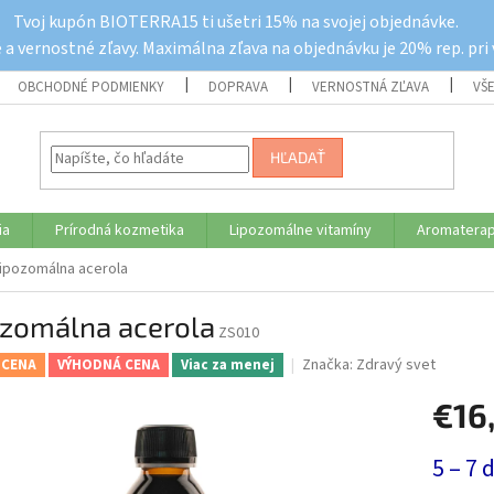
Tvoj kupón BIOTERRA15 ti ušetri 15% na svojej objednávke.
a vernostné zľavy. Maximálna zľava na objednávku je 20% rep. pri
OBCHODNÉ PODMIENKY
DOPRAVA
VERNOSTNÁ ZĽAVA
VŠ
HĽADAŤ
ia
Prírodná kozmetika
Lipozomálne vitamíny
Aromaterap
ipozomálna acerola
ozomálna acerola
ZS010
Značka:
Zdravý svet
 CENA
VÝHODNÁ CENA
Viac za menej
€16
Jednotk
5 – 7 
cena: