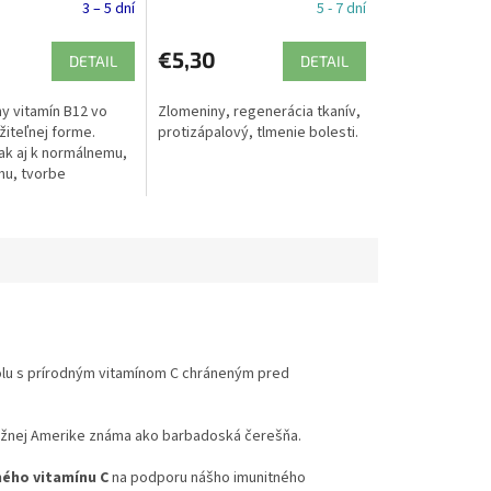
3 – 5 dní
5 - 7 dní
€5,30
DETAIL
DETAIL
y vitamín B12 vo
Zlomeniny, regenerácia tkanív,
iteľnej forme.
protizápalový, tlmenie bolesti.
tak aj k normálnemu,
u, tvorbe
krviniek a správnej
unitného systému.
lamín...
polu s prírodným vitamínom C chráneným pred
nej Amerike známa ako barbadoská čerešňa.
ného vitamínu C
na podporu nášho imunitného