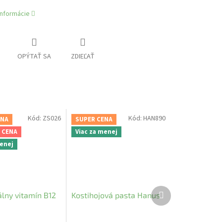
informácie
OPÝTAŤ SA
ZDIEĽAŤ
Kód:
ZS026
Kód:
HAN890
ENA
SUPER CENA
 CENA
Viac za menej
menej
Ďalší
lny vitamín B12
Kostihojová pasta Hanus
produkt