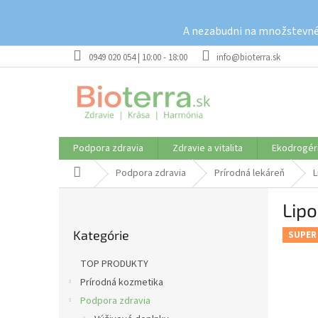
Prejsť
na
A nezabudni na množstevné 
obsah
0949 020 054 | 10:00 - 18:00
info@bioterra.sk
Podpora zdravia
Zdravie a vitalita
Ekodrogér
Domov
Podpora zdravia
Prírodná lekáreň
L
B
Lip
o
Preskočiť
č
Kategórie
kategórie
SUPER
n
ý
TOP PRODUKTY
p
Prírodná kozmetika
a
Podpora zdravia
n