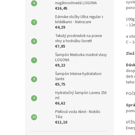
syst
nugátovohnedá LOGONA
poro
€16,45
Dámske vložky Ultra regular s
100g
krídelkami - Natracare
– 12
€4,29
Tekutý prostriedok na pranie
a vit
vlny a hodvábu Sonett
C – 
€7,85
Zlož
Šampón Medovka mastné vlasy
LOGONA
Dávk
€9,22
dosp
Šampón Intense hydratation
deti 
Sante
teho
€5,75
Hydratačný šampón Lavera 250
POČE
ml
€6,62
Sprá
poma
Pleťová voda Akné - Nobilis
Tilia
VÝŽI
€11,10
Ener