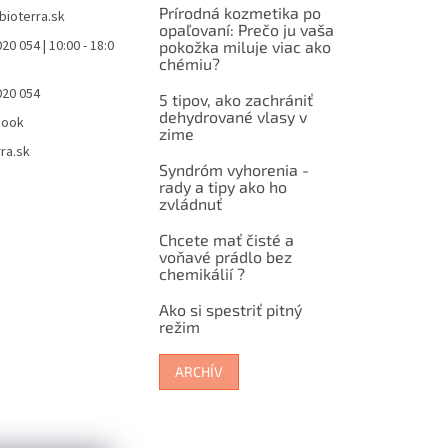
Prírodná kozmetika po
bioterra.sk
opaľovaní: Prečo ju vaša
20 054 | 10:00 - 18:0
pokožka miluje viac ako
chémiu?
020 054
5 tipov, ako zachrániť
dehydrované vlasy v
book
zime
ra.sk
Syndróm vyhorenia -
rady a tipy ako ho
zvládnuť
Chcete mať čisté a
voňavé prádlo bez
chemikálií ?
Ako si spestriť pitný
režim
ARCHÍV