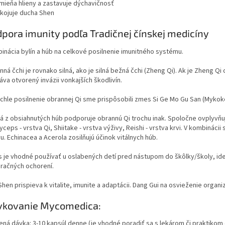
emieňa hlieny a zastavuje dýchavičnosť
okojuje ducha Shen
pora imunity podľa Tradičnej čínskej medicíny
inácia bylín a húb na celkové posilnenie imunitného systému.
nná čchi je rovnako silná, ako je silná bežná čchi (Zheng Qi). Ak je Zheng 
áva otvorený invázii vonkajších škodlivín.
ýchle posilnenie obrannej Qi sme prispôsobili zmes Si Ge Mo Gu San (Mykok
á z obsiahnutých húb podporuje obrannú Qi trochu inak. Spoločne ovplyvňujú 
ceps - vrstva Qi, Shiitake - vrstva výživy, Reishi - vrstva krvi. V kombináci
u. Echinacea a Acerola zosilňujú účinok vitálnych húb.
 je vhodné používať u oslabených detí pred nástupom do škôlky/školy, i
iračných ochorení.
hen prispieva k vitalite, imunite a adaptácii. Dang Gui na osvieženie organi
vkovanie Mycomedica:
ená dávka: 3-10 kapsúl denne (je vhodné poradiť sa s lekárom či praktikom 