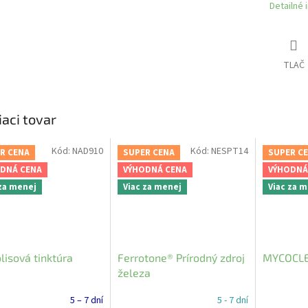
Detailné 
TLAČ
iaci tovar
Kód:
NAD910
Kód:
NESPT14
R CENA
SUPER CENA
SUPER C
DNÁ CENA
VÝHODNÁ CENA
VÝHODNÁ
 za menej
Viac za menej
Viac za 
lisová tinktúra
Ferrotone® Prírodný zdroj
MYCOCLE
železa
5 – 7 dní
5 - 7 dní