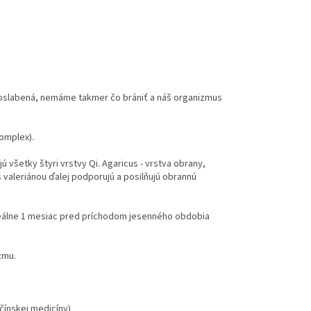
Qi oslabená, nemáme takmer čo brániť a náš organizmus
omplex).
všetky štyri vrstvy Qi. Agaricus - vrstva obrany,
i s valeriánou ďalej podporujú a posilňujú obrannú
deálne 1 mesiac pred príchodom jesenného obdobia
zmu.
čínskej medicíny)