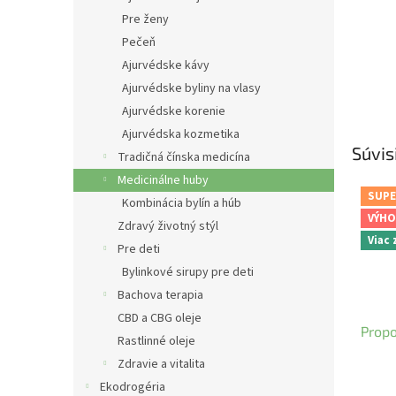
Pre ženy
Pečeň
Ajurvédske kávy
Ajurvédske byliny na vlasy
Ajurvédske korenie
Ajurvédska kozmetika
Súvis
Tradičná čínska medicína
Medicinálne huby
SUPE
Kombinácia bylín a húb
VÝHO
Zdravý životný stýl
Viac
Pre deti
Bylinkové sirupy pre deti
Bachova terapia
CBD a CBG oleje
Propo
Rastlinné oleje
Zdravie a vitalita
Ekodrogéria