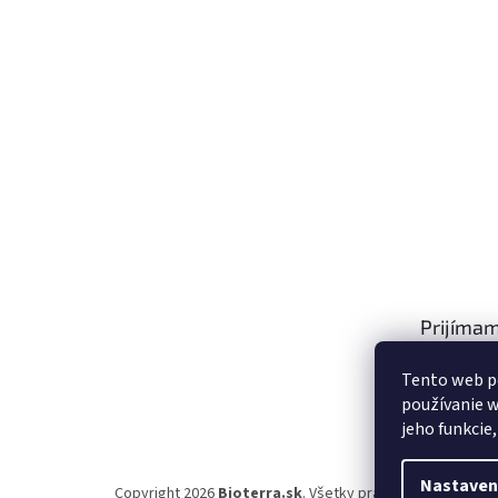
Prijímam
platby
Tento web p
používanie w
jeho funkcie
Nastaven
Copyright 2026
Bioterra.sk
. Všetky práva vyhradené.
Upr