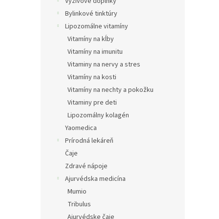
e
Výživové doplnky
l
Bylinkové tinktúry
Lipozomálne vitamíny
Vitamíny na kĺby
Vitamíny na imunitu
Vitaminy na nervy a stres
Vitamíny na kosti
Vitamíny na nechty a pokožku
Vitaminy pre deti
Lipozomálny kolagén
Yaomedica
Prírodná lekáreň
Čaje
Zdravé nápoje
Ajurvédska medicína
Mumio
Tribulus
Ajurvédske čaje