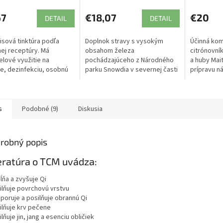
67
€18,07
€20
DETAIL
DETAIL
isová tinktúra podľa
Doplnok stravy s vysokým
Účinná kom
nej receptúry. Má
obsahom železa
citrónovní
elové využitie na
pochádzajúceho z Národného
a huby Mai
ie, dezinfekciu, osobnú
parku Snowdia v severnej časti
prípravu n
u.
Walesu. 100% prírodný
systému sl
produkt. Šetrný na žalúdok, v
detoxikáciu.
unikátnej tekutej forme a...
s
Podobné (9)
Diskusia
robný popis
eratúra o TCM uvádza:
ĺňa a zvyšuje Qi
silňuje povrchovú vrstvu
dporuje a posilňuje obrannú Qi
ilňuje krv pečene
ilňuje jin, jang a esenciu obličiek