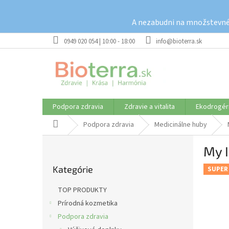
Prejsť
na
A nezabudni na množstevné 
obsah
0949 020 054 | 10:00 - 18:00
info@bioterra.sk
Podpora zdravia
Zdravie a vitalita
Ekodrogér
Domov
Podpora zdravia
Medicinálne huby
B
My 
o
Preskočiť
č
Kategórie
kategórie
SUPER
n
ý
TOP PRODUKTY
p
Prírodná kozmetika
a
Podpora zdravia
n