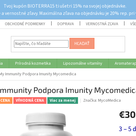
Tvoj kupón BIOTERRA15 ti ušetri 15% na svojej objednávke.
a vernostné zľavy. Maximálna zľava na objednávku je 20% rep. pri
OBCHODNÉ PODMIENKY
DOPRAVA
VERNOSTNÁ ZĽAVA
VŠ
HĽADAŤ
ia
Prírodná kozmetika
Lipozomálne vitamíny
Aromaterap
My Immunity Podpora Imunity Mycomedica
Immunity Podpora Imunity Mycomedic
Značka:
MycoMedica
 CENA
VÝHODNÁ CENA
Viac za menej
€30
Jednotk
3 – 5 
cena: