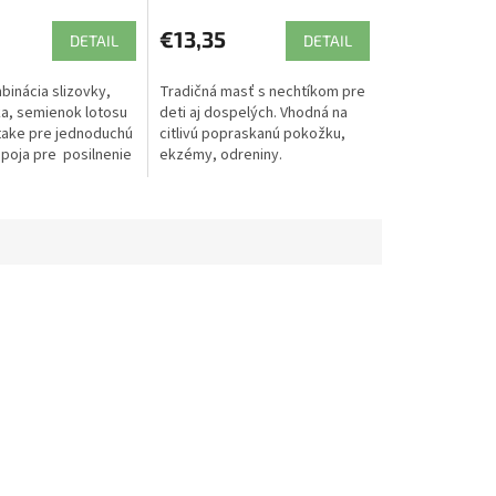
€13,35
DETAIL
DETAIL
binácia slizovky,
Tradičná masť s nechtíkom pre
ka, semienok lotosu
deti aj dospelých. Vhodná na
take pre jednoduchú
citlivú popraskanú pokožku,
ápoja pre posilnenie
ekzémy, odreniny.
eziny a celkovú
...