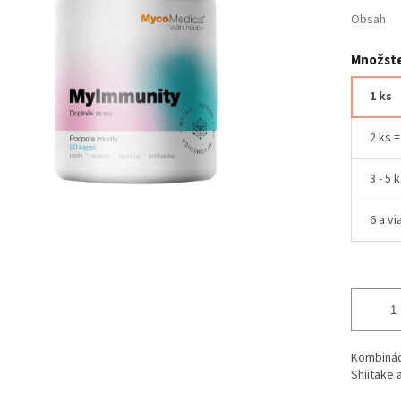
Obsah
Množste
1 ks
2 ks 
3 - 5 
6 a vi
Kombináci
Shiitake 