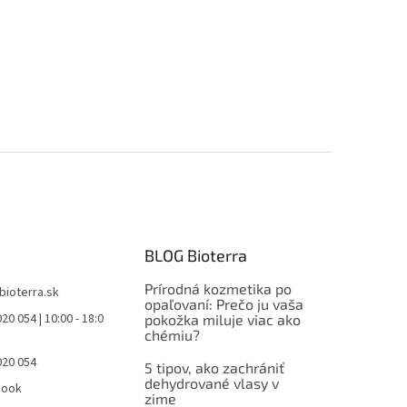
BLOG Bioterra
Prírodná kozmetika po
bioterra.sk
opaľovaní: Prečo ju vaša
20 054 | 10:00 - 18:0
pokožka miluje viac ako
chémiu?
020 054
5 tipov, ako zachrániť
dehydrované vlasy v
book
zime