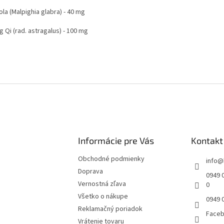
la (Malpighia glabra) - 40 mg
 Qi (rad. astragalus) - 100 mg
Informácie pre Vás
Kontakt
Obchodné podmienky
info
@
Doprava
0949 0
Vernostná zľava
0
Všetko o nákupe
0949 
Reklamačný poriadok
Face
Vrátenie tovaru