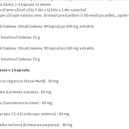
á dávka: 1-3 kapsule 2x denne
rúčame užívať vždy 5 dní v týždni a 2 dni vynechať
ule užívajte nalačno (min. 30 minút pred jedlom či 60 minút po jedle), zap
h balenia: Obsah balenia: 90 kapsúl po 500 mg extraktu
á hmotnosť balenia: 53 g
h balenia: Obsah balenia: 90 kapsúl po 500 mg extraktu
á hmotnosť balenia: 53 g
enie v 1 kapsule:
cus (Agaricus blazei Murill) - 80 mg
ake (Lentinula edodes) - 80 mg
hi (Ganoderma lucidum) - 80 mg
yceps CS-4 (Cordyceps sinensis) - 80 mg
atka nachová (Echinacea purpurea) - 40 mg