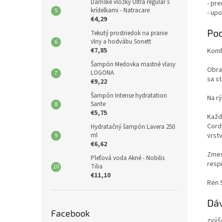
Dámske vložky Ultra regular s
- pr
krídelkami - Natracare
- up
€4,29
Pod
Tekutý prostriedok na pranie
vlny a hodvábu Sonett
€7,85
Komb
Šampón Medovka mastné vlasy
Obra
LOGONA
sa st
€9,22
Šampón Intense hydratation
Na r
Sante
€5,75
Každ
Cordy
Hydratačný šampón Lavera 250
ml
vrstv
€6,62
Zmes
Pleťová voda Akné - Nobilis
resp
Tilia
€11,10
Ren S
Dá
Facebook
zvýš