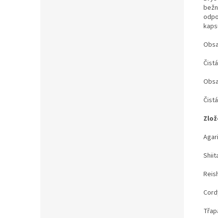
bežn
odpo
kaps
Obsa
Čist
Obsa
Čist
Zlož
Agari
Shiit
Reis
Cord
Třap