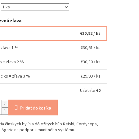
vná zľava
€30,92
/ ks
= zľava 1 %
€30,61
/ ks
ks = zľava 2 %
€30,30
/ ks
ac ks = zľava 3 %
€29,99
/ ks
Ušetríte
€0
Pridať do košíka
a čínskych bylín a dôležitých húb Reishi, Cordyceps,
a Agaric na podporu imunitného systému.