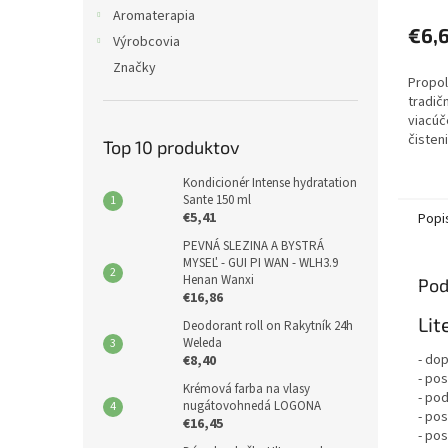
Aromaterapia
€6,
Výrobcovia
Značky
Propol
tradič
viacúč
čisten
Top 10 produktov
hygien
Kondicionér Intense hydratation
Sante 150 ml
€5,41
Popi
PEVNÁ SLEZINA A BYSTRÁ
MYSEĽ - GUI PI WAN - WLH3.9
Henan Wanxi
Pod
€16,86
Lit
Deodorant roll on Rakytník 24h
Weleda
- dop
€8,40
- po
Krémová farba na vlasy
- po
nugátovohnedá LOGONA
- pos
€16,45
- pos