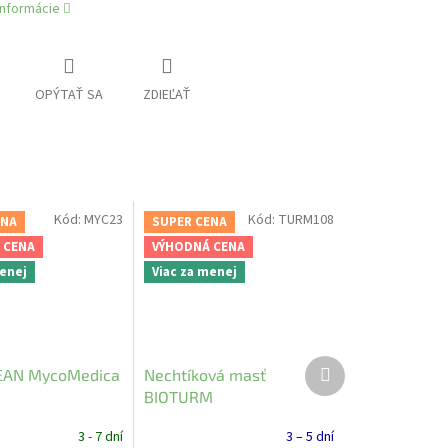
informácie
OPÝTAŤ SA
ZDIEĽAŤ
Kód:
MYC23
Kód:
TURM108
ENA
SUPER CENA
 CENA
VÝHODNÁ CENA
menej
Viac za menej
Ďalší
AN MycoMedica
Nechtíková masť
produkt
BIOTURM
3 - 7 dní
3 – 5 dní