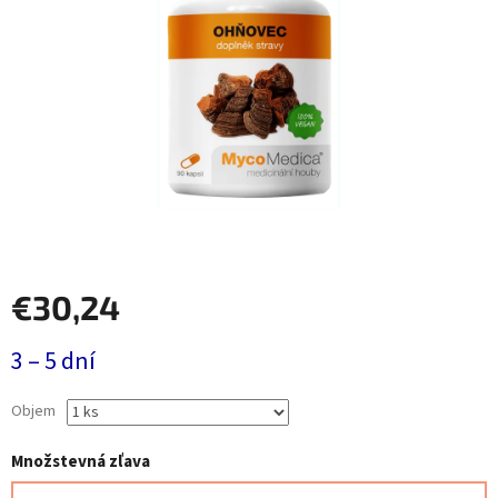
€30,24
Jednotková
3 – 5 dní
cena:
Objem
Množstevná zľava