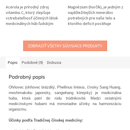
Acerola je prírodný zdroj
Magnézium (horčík), je jedným z
vitamínu C, ktorý zlepšuje
najdôležitejších minerálov
vstrebateľnosť účinných látok
potrebných pre naše telo a
medicinálnych húb ľudským
ktorého deficit postihuje
organizmom.
väčšinu populácie. Je to aj
preto, lebo magnézium sa
vstrebáva...
ZOBRAZIŤ VŠETKY SÚVISIACE PRODUKTY
Popis
Podobné (9)
Diskusia
Podrobný popis
Ohňovec (ohňovec brázditý, Phellinus linteus, čínsky Sang Huang,
meshimakobu japonsky, sangwhang kórejsky) je medicinálna
huba, ktorá patrí do rodu trúdnikovité. Medzi ostatnými
medicínskymi hubami má mimoriadne účinky na harmonizáciu
organizmu.
Účinky podľa Tradičnej čínskej medicíny: