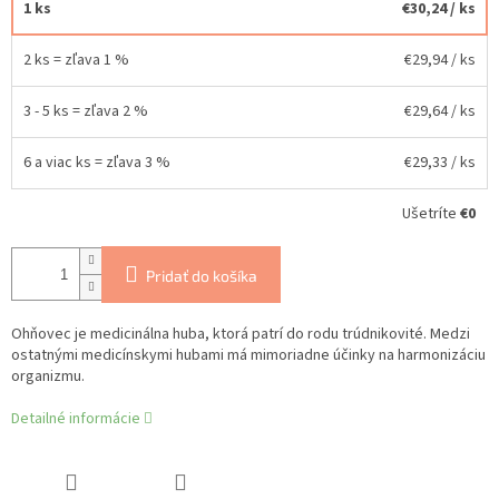
1 ks
€30,24
/ ks
2 ks = zľava 1 %
€29,94
/ ks
3 - 5 ks = zľava 2 %
€29,64
/ ks
6 a viac ks = zľava 3 %
€29,33
/ ks
Ušetríte
€0
Pridať do košíka
Ohňovec je medicinálna huba, ktorá patrí do rodu trúdnikovité. Medzi
ostatnými medicínskymi hubami má mimoriadne účinky na harmonizáciu
organizmu.
Detailné informácie