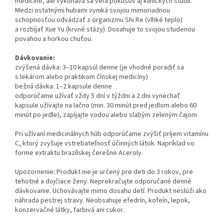
medicíne, ale vykonáva sa veľa pokusov aj klinických štúdií.
Medzi ostatnými hubami vyniká svojou mimoriadnou
schopnosťou odvádzať z organizmu Shi Re (vlhké teplo)
a rozbíjať Xue Yu (krvné stázy). Dosahuje to svojou studenou
povahou a horkou chuťou.
Dávkovanie:
zvýšená dávka: 3–10 kapsúl denne (je vhodné poradiť sa
s lekárom alebo praktikom čínskej medicíny)
bežná dávka: 1–2 kapsule denne
odporúčame užívať vždy 5 dní v týždni a 2 dni vynechať
kapsule užívajte na lačno (min. 30 minút pred jedlom alebo 60
minút po jedle), zapíjajte vodou alebo slabým zeleným čajom
Pri užívaní medicinálnych húb odporúčame zvýšiť príjem vitamínu
C, ktorý zvyšuje vstrebateľnosť účinných látok. Napríklad vo
forme extraktu brazílskej čerešne Aceroly.
Upozornenie: Produkt nie je určený pre deti do 3 rokov, pre
tehotné a dojčiace ženy. Neprekračujte odporučané denné
dávkovanie. Uchovávajte mimo dosahu detí. Produkt neslúži ako
náhrada pestrej stravy. Neobsahuje efedrín, kofeín, lepok,
konzervačné látky, farbivá ani cukor.