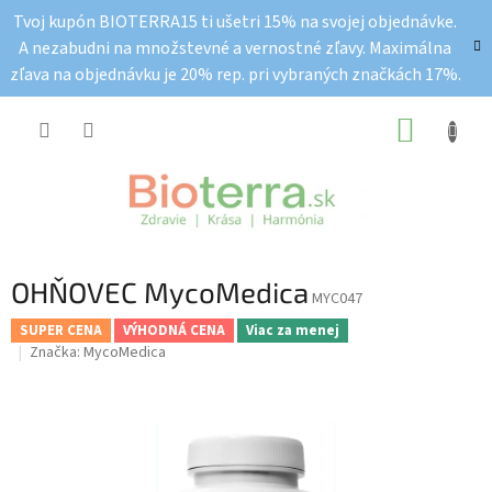
Prejsť
Tvoj kupón BIOTERRA15 ti ušetri 15% na svojej objednávke.
na
A nezabudni na množstevné a vernostné zľavy. Maximálna
obsah
zľava na objednávku je 20% rep. pri vybraných značkách 17%.
NÁKUP
KOŠÍK
OHŇOVEC MycoMedica
MYC047
SUPER CENA
VÝHODNÁ CENA
Viac za menej
Značka:
MycoMedica