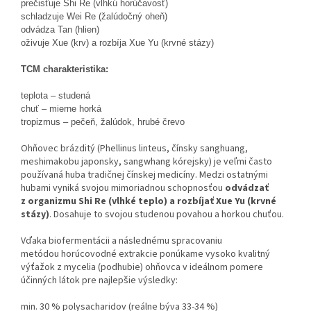
prečisťuje Shi Re (vlhkú horúčavosť)
schladzuje Wei Re (žalúdočný oheň)
odvádza Tan (hlien)
oživuje Xue (krv) a rozbíja Xue Yu (krvné stázy)
TCM charakteristika:
teplota – studená
chuť – mierne horká
tropizmus – pečeň, žalúdok, hrubé črevo
Ohňovec brázditý (Phellinus linteus, čínsky sanghuang,
meshimakobu japonsky, sangwhang kórejsky) je veľmi často
používaná huba tradičnej čínskej medicíny. Medzi ostatnými
hubami vyniká svojou mimoriadnou schopnosťou
odvádzať
z organizmu Shi Re (vlhké teplo) a rozbíjať Xue Yu (krvné
stázy)
. Dosahuje to svojou studenou povahou a horkou chuťou.
Vďaka biofermentácii a následnému spracovaniu
metódou horúcovodné extrakcie ponúkame vysoko kvalitný
výťažok z mycelia (podhubie) ohňovca v ideálnom pomere
účinných látok pre najlepšie výsledky:
min. 30 % polysacharidov (reálne býva 33-34 %)