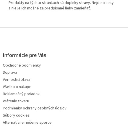
Produkty na týchto stránkach sú doplnky stravy. Nejde o lieky
a nie je ich možné za predpísané lieky zamieňať.
Z
á
p
ä
Informácie pre Vás
t
i
Obchodné podmienky
e
Doprava
Vernostná zľava
Všetko o nákupe
Reklamačný poriadok
Vrátenie tovaru
Podmienky ochrany osobných údajov
Súbory cookies
Alternatívne riešenie sporov