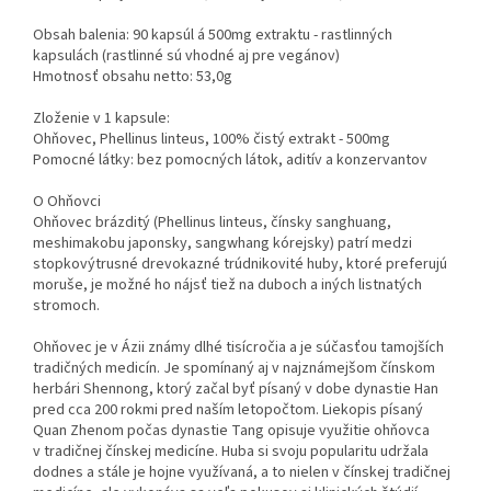
Obsah balenia: 90 kapsúl á 500mg extraktu - rastlinných
kapsulách (rastlinné sú vhodné aj pre vegánov)
Hmotnosť obsahu netto: 53,0g
Zloženie v 1 kapsule:
Ohňovec, Phellinus linteus, 100% čistý extrakt - 500mg
Pomocné látky: bez pomocných látok, aditív a konzervantov
O Ohňovci
Ohňovec brázditý (Phellinus linteus, čínsky sanghuang,
meshimakobu japonsky, sangwhang kórejsky) patrí medzi
stopkovýtrusné drevokazné trúdnikovité huby, ktoré preferujú
moruše, je možné ho nájsť tiež na duboch a iných listnatých
stromoch.
Ohňovec je v Ázii známy dlhé tisícročia a je súčasťou tamojších
tradičných medicín. Je spomínaný aj v najznámejšom čínskom
herbári Shennong, ktorý začal byť písaný v dobe dynastie Han
pred cca 200 rokmi pred naším letopočtom. Liekopis písaný
Quan Zhenom počas dynastie Tang opisuje využitie ohňovca
v tradičnej čínskej medicíne. Huba si svoju popularitu udržala
dodnes a stále je hojne využívaná, a to nielen v čínskej tradičnej