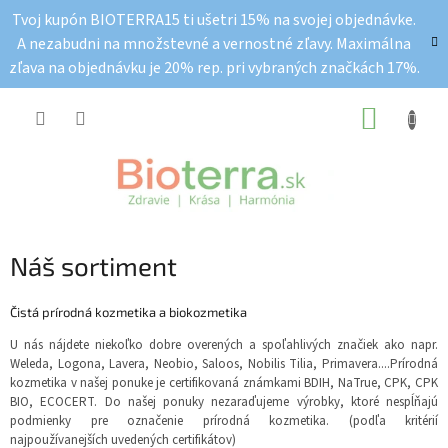
Prejsť
Tvoj kupón BIOTERRA15 ti ušetri 15% na svojej objednávke.
na
A nezabudni na množstevné a vernostné zľavy. Maximálna
obsah
zľava na objednávku je 20% rep. pri vybraných značkách 17%.
NÁKUP
KOŠÍK
Náš sortiment
Čistá prírodná kozmetika a biokozmetika
U nás nájdete niekoľko dobre overených a spoľahlivých značiek ako napr.
Weleda, Logona, Lavera, Neobio, Saloos, Nobilis Tilia, Primavera....Prírodná
kozmetika v našej ponuke je certifikovaná známkami BDIH, NaTrue, CPK, CPK
BIO, ECOCERT. Do našej ponuky nezaraďujeme výrobky, ktoré nespĺňajú
podmienky pre označenie prírodná kozmetika. (podľa kritérií
najpoužívanejších uvedených certifikátov)