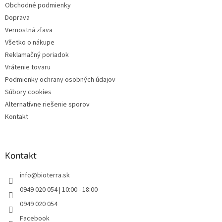
Obchodné podmienky
e
Doprava
Vernostná zľava
Všetko o nákupe
Reklamačný poriadok
Vrátenie tovaru
Podmienky ochrany osobných údajov
Súbory cookies
Alternatívne riešenie sporov
Kontakt
Kontakt
info
@
bioterra.sk
0949 020 054 | 10:00 - 18:00
0949 020 054
Facebook