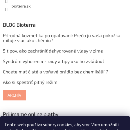
bioterra.sk
BLOG Bioterra
Prírodná kozmetika po opaľovaní: Prečo ju vaša pokožka
miluje viac ako chémiu?
5 tipov, ako zachrániť dehydrované vlasy v zime
Syndróm vyhorenia - rady a tipy ako ho zvládnuť
Chcete mať čisté a voňavé prádlo bez chemikálií ?
Ako si spestriť pitný režim
ARCHÍV
Prijímame online platby
Tento web používa súbory cookies, aby sme Vám umožnili