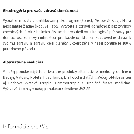
Ekodrogéria pre vašu zdravú domácnosť
Vybrať si môžete z certifikovanej ekodrogérie (Sonett, Yellow & Blue), ktorá
neobsahuje žiadne škodlivé látky. Vytvorte si zdravú domácnosť bez zvyškov
chemických látok z bežných čistiacich prostriedkov. Ekologické prípravky pre
domácnosť sú nevyhnutnosťou pre každého, kto sa zodpovedne stavia k
svojmu zdraviu a zdraviu celej planéty. Ekodrogéria v našej ponuke je 100%
prírodného pôvodu.
Alternatívna medicína
V našej ponuke nájdete aj kvalitné produkty alternatívnej medicíny od firiem
Naděje
,
Valovič, Nobilis Tilia, Hanus, Life Food a ďalších....Veľkej obľube sa teší
aj Bachova kvetová terapia, Gemmoterapia a Tradičná čínska medicína.
Výživové doplnky v našej ponuke sú schválené ÚVZ SR.
Z
á
p
ä
Informácie pre Vás
t
i