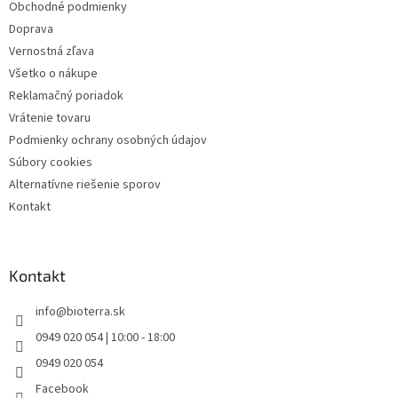
Obchodné podmienky
e
Doprava
Vernostná zľava
Všetko o nákupe
Reklamačný poriadok
Vrátenie tovaru
Podmienky ochrany osobných údajov
Súbory cookies
Alternatívne riešenie sporov
Kontakt
Kontakt
info
@
bioterra.sk
0949 020 054 | 10:00 - 18:00
0949 020 054
Facebook