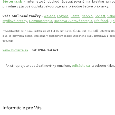
Bioterra.sk
- internetový obchod špecializovaný na kvalitnú príro
prírodné výživové doplnky, ekodrogériu a prírodné liečivé prípravky.
Vaše obľúbené značky
-
Weleda
,
Logona
,
Sante
,
Neobio
,
Sonett
,
Salo
Mydlové orechy
,
Gemmoterapia
,
Bachova kvetová terapia
,
Life food
,
Bjo
Prevádzkovateľ: iMFN s.r.o., Budatínska 20, 851 06 Bratislava, IČO:
44 961 618 DIČ:
202289210
s.r.o. je právnická osoba, zapísaná v obchodnom registri Okresného súdu Bratislava 1 oddie
60434/B
.
www.bioterra.sk
tel: 0944 364 421
Ak si neprajete dostávať novinky emailom,
odhláste sa
z odberu kliknu
Z
á
p
ä
Informácie pre Vás
t
i