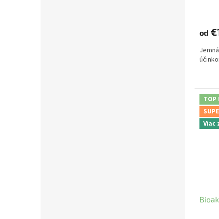
€
od
Jemná
účinkom
TOP
SUPE
Viac
Bioak