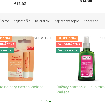
€13,66
€12,42
účame
Najlacnejšie
Najdrahšie
Najpredávanejšie
Abecedne
Kód:
WEL011
Kó
R CENA
SUPER CENA
DNÁ CENA
VÝHODNÁ CENA
 za menej
Viac za menej
ka na pery Everon Weleda
Ružový harmonizujúci pleťov
Weleda
3 - 7 dní