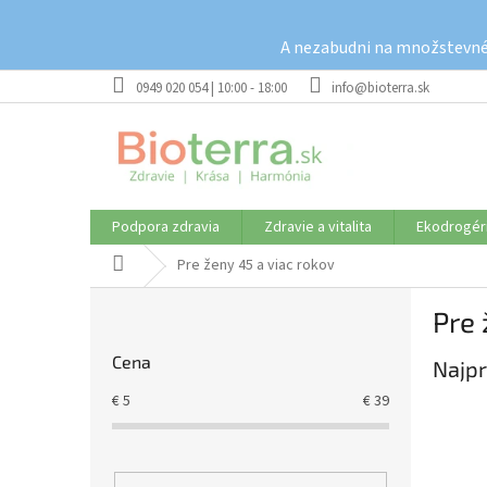
Prejsť
na
A nezabudni na množstevné 
obsah
0949 020 054 | 10:00 - 18:00
info@bioterra.sk
Podpora zdravia
Zdravie a vitalita
Ekodrogér
Domov
Pre ženy 45 a viac rokov
B
Pre 
o
č
Cena
Najpr
n
ý
€
5
€
39
p
a
n