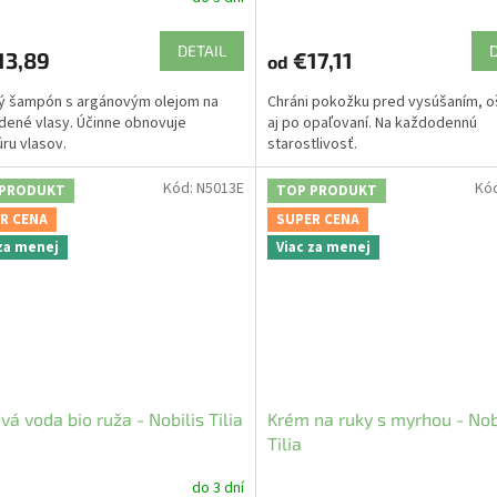
DETAIL
13,89
€17,11
od
ý šampón s argánovým olejom na
Chráni pokožku pred vysúšaním, o
ené vlasy. Účinne obnovuje
aj po opaľovaní. Na každodennú
úru vlasov.
starostlivosť.
Kód:
N5013E
Kó
 PRODUKT
TOP PRODUKT
R CENA
SUPER CENA
 za menej
Viac za menej
vá voda bio ruža - Nobilis Tilia
Krém na ruky s myrhou - Nob
Tilia
do 3 dní