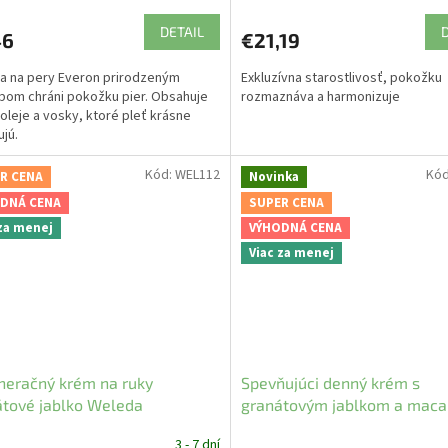
DETAIL
46
€21,19
a na pery Everon prirodzeným
Exkluzívna starostlivosť, pokožku
om chráni pokožku pier. Obsahuje
rozmaznáva a harmonizuje
oleje a vosky, ktoré pleť krásne
ujú.
Kód:
WEL112
Kó
R CENA
Novinka
DNÁ CENA
SUPER CENA
 za menej
VÝHODNÁ CENA
Viac za menej
neračný krém na ruky
Spevňujúci denný krém s
tové jablko Weleda
granátovým jablkom a maca
peptidmi Weleda
3 - 7 dní