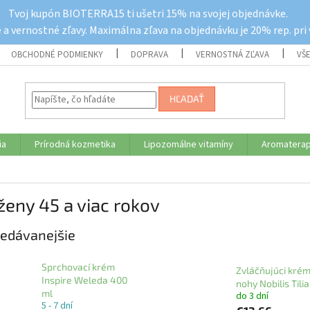
Tvoj kupón BIOTERRA15 ti ušetri 15% na svojej objednávke.
a vernostné zľavy. Maximálna zľava na objednávku je 20% rep. pri
OBCHODNÉ PODMIENKY
DOPRAVA
VERNOSTNÁ ZĽAVA
VŠ
HĽADAŤ
ia
Prírodná kozmetika
Lipozomálne vitamíny
Aromaterap
ženy 45 a viac rokov
edávanejšie
Sprchovací krém
Zvláčňujúci krém
Inspire Weleda 400
nohy Nobilis Tilia
ml
do 3 dní
5 - 7 dní