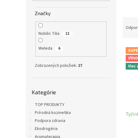
e
l
Značky
R
a
Odpor
d
Nobilis Tilia
21
e
V
n
Weleda
6
SUPE
ý
i
VÝHO
p
e
Zobrazených položiek:
27
Viac
i
p
s
r
p
o
Preskočiť
r
d
Kategórie
kategórie
o
u
d
k
TOP PRODUKTY
u
t
Prírodná kozmetika
Tyčin
k
o
Podpora zdravia
t
v
o
Ekodrogéria
v
Aromaterapia