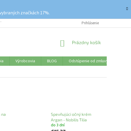
 vybraných značkách 17%.
ETKO O NÁKUPE
REKLAMAČNÝ PORIADOK
Prihlásenie
VRÁTENIE TOVARU
NÁKUPNÝ
Prázdny košík
KOŠÍK
ia
Výrobcovia
BLOG
Odstúpenie od zmluvy
Značk
 na
Spevňujúci očný krém
Argan - Nobilis Tilia
do 3 dní