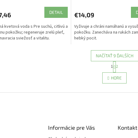
DETAIL
7,46
€14,09
ná kvetová voda s Pre suchú, citlivú a
Vyživuje a chráni namáhanú a vysu
tnu pokožku; regeneruje zrelú pleť,
pokožku. Zanecháva na rukách za
navracia sviežosť a vitalitu.
hebký pocit.
NAČÍTAŤ 9 ĎALŠÍCH
S
1
2
O
t
r
v
HORE
á
l
n
á
k
d
o
a
v
c
a
i
n
e
i
e
p
Informácie pre Vás
Kontakt
r
v