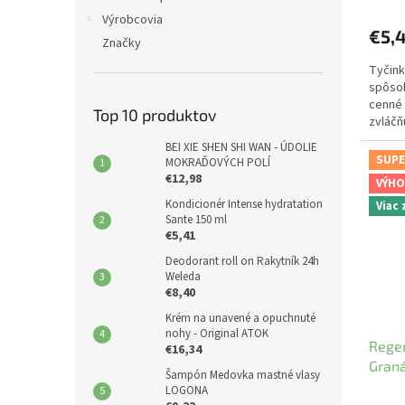
Výrobcovia
€5,
Značky
Tyčink
spôsob
cenné 
Top 10 produktov
zvláčň
BEI XIE SHEN SHI WAN - ÚDOLIE
SUPE
MOKRAĎOVÝCH POLÍ
€12,98
VÝHO
Kondicionér Intense hydratation
Viac
Sante 150 ml
€5,41
Deodorant roll on Rakytník 24h
Weleda
€8,40
Krém na unavené a opuchnuté
nohy - Original ATOK
Rege
€16,34
Graná
Šampón Medovka mastné vlasy
LOGONA