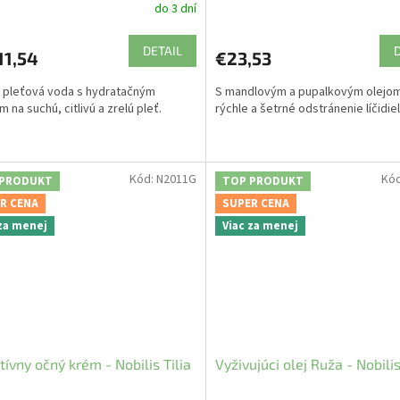
do 3 dní
DETAIL
11,54
€23,53
 pleťová voda s hydratačným
S mandlovým a pupalkovým olejom
 na suchú, citlivú a zrelú pleť.
rýchle a šetrné odstránenie líčidiel
Kód:
N2011G
Kó
 PRODUKT
TOP PRODUKT
R CENA
SUPER CENA
 za menej
Viac za menej
tívny očný krém - Nobilis Tilia
Vyživujúci olej Ruža - Nobilis