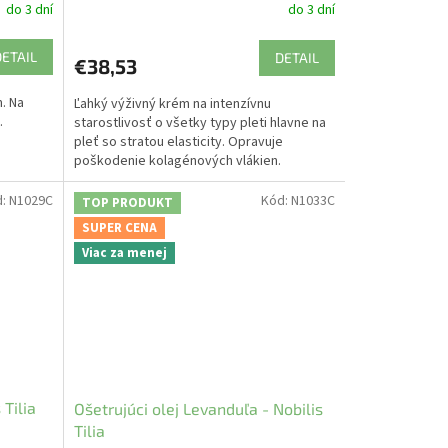
do 3 dní
do 3 dní
DETAIL
DETAIL
€38,53
. Na
Ľahký výživný krém na intenzívnu
.
starostlivosť o všetky typy pleti hlavne na
pleť so stratou elasticity. Opravuje
poškodenie kolagénových vlákien.
d:
N1029C
Kód:
N1033C
TOP PRODUKT
SUPER CENA
Viac za menej
 Tilia
Ošetrujúci olej Levanduľa - Nobilis
Tilia