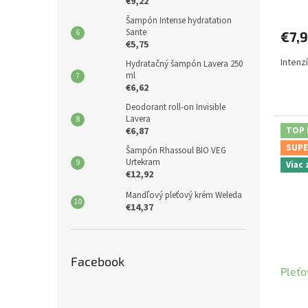
€9,22
Šampón Intense hydratation
Sante
€7,
€5,75
Intenz
Hydratačný šampón Lavera 250
ml
€6,62
Deodorant roll-on Invisible
Lavera
€6,87
TOP
SUPE
Šampón Rhassoul BIO VEG
Urtekram
Viac
€12,92
Mandľový pleťový krém Weleda
€14,37
Facebook
Pleťo