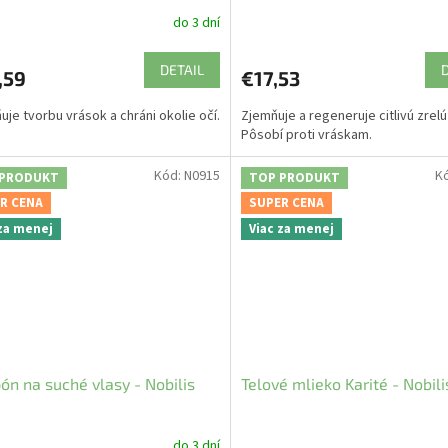
do 3 dní
DETAIL
,59
€17,53
uje tvorbu vrások a chráni okolie očí.
Zjemňuje a regeneruje citlivú zrelú
Pôsobí proti vráskam.
Kód:
N0915
K
 PRODUKT
TOP PRODUKT
R CENA
SUPER CENA
 za menej
Viac za menej
n na suché vlasy - Nobilis
Telové mlieko Karité - Nobilis
do 3 dní