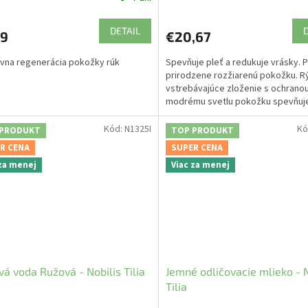
DETAIL
99
€20,67
ívna regenerácia pokožky rúk
Spevňuje pleť a redukuje vrásky. 
prirodzene rozžiarenú pokožku. R
vstrebávajúce zloženie s ochranou
modrému svetlu pokožku spevňuj
dodáva jej...
Kód:
N1325I
Kó
 PRODUKT
TOP PRODUKT
R CENA
SUPER CENA
 za menej
Viac za menej
vá voda Ružová - Nobilis Tilia
Jemné odličovacie mlieko - N
Tilia