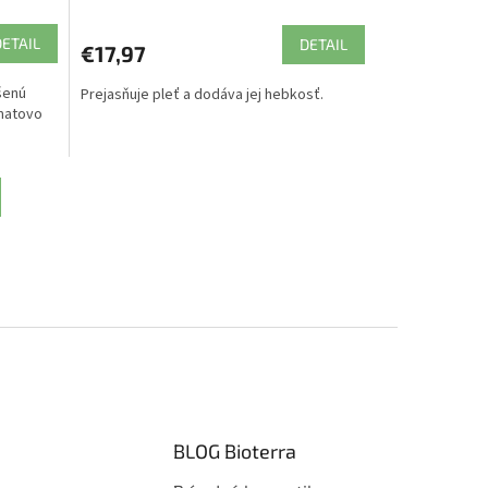
DETAIL
DETAIL
€17,97
šenú
Prejasňuje pleť a dodáva jej hebkosť.
matovo
BLOG Bioterra