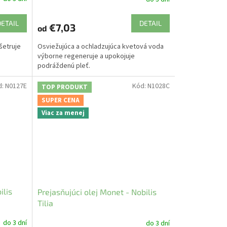
DETAIL
DETAIL
€7,03
od
šetruje
Osviežujúca a ochladzujúca kvetová voda
výborne regeneruje a upokojuje
podráždenú pleť.
d:
N0127E
Kód:
N1028C
TOP PRODUKT
SUPER CENA
Viac za menej
ilis
Prejasňujúci olej Monet - Nobilis
Tilia
do 3 dní
do 3 dní