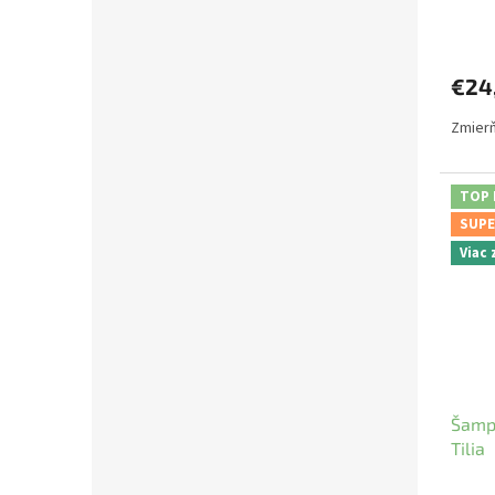
€24
Zmierň
TOP
SUPE
Viac
Šampó
Tilia