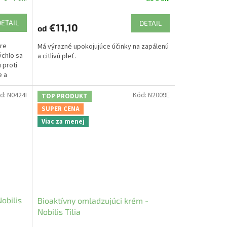
DETAIL
DETAIL
€11,10
od
Pre
Má výrazné upokojujúce účinky na zapálenú
ýchlo sa
a citlivú pleť.
 proti
e a
d:
N0424I
Kód:
N2009E
TOP PRODUKT
SUPER CENA
Viac za menej
obilis
Bioaktívny omladzujúci krém -
Nobilis Tilia