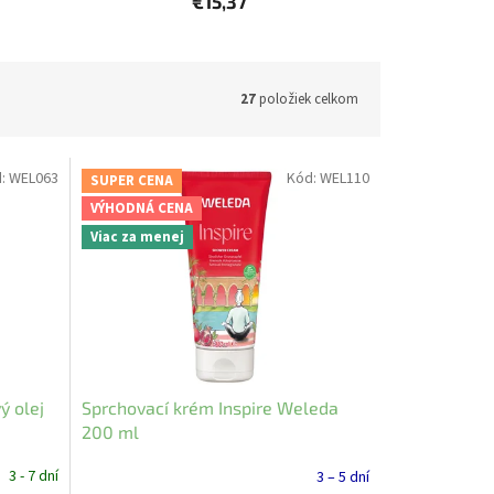
€15,37
27
položiek celkom
d:
WEL063
Kód:
WEL110
SUPER CENA
VÝHODNÁ CENA
Viac za menej
ý olej
Sprchovací krém Inspire Weleda
200 ml
3 - 7 dní
3 – 5 dní