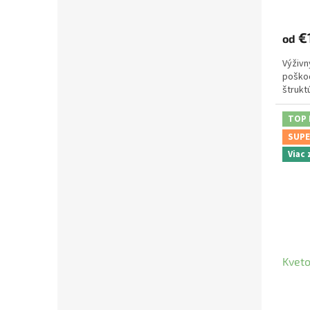
€
od
Výživn
poškod
štrukt
TOP
SUPE
Viac
Kveto