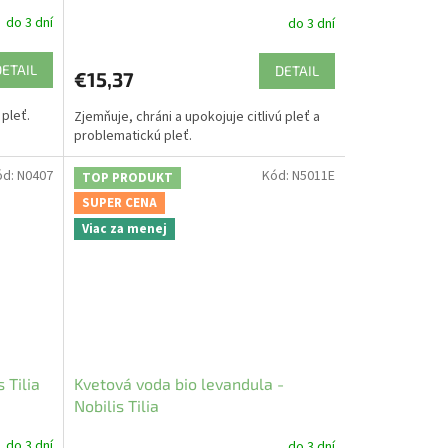
do 3 dní
do 3 dní
DETAIL
DETAIL
€15,37
 pleť.
Zjemňuje, chráni a upokojuje citlivú pleť a
problematickú pleť.
ód:
N0407
Kód:
N5011E
TOP PRODUKT
SUPER CENA
Viac za menej
 Tilia
Kvetová voda bio levandula -
Nobilis Tilia
do 3 dní
do 3 dní