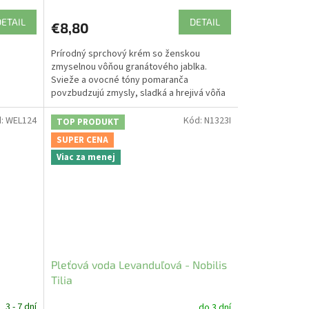
DETAIL
DETAIL
€8,80
Prírodný sprchový krém so ženskou
zmyselnou vôňou granátového jablka.
Svieže a ovocné tóny pomaranča
povzbudzujú zmysly, sladká a hrejivá vôňa
davany navodzuje atmosféru...
d:
WEL124
Kód:
N1323I
TOP PRODUKT
SUPER CENA
Viac za menej
Pleťová voda Levanduľová - Nobilis
Tilia
3 - 7 dní
do 3 dní