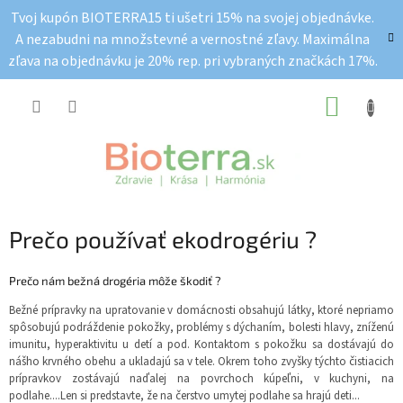
Prejsť
Tvoj kupón BIOTERRA15 ti ušetri 15% na svojej objednávke.
na
A nezabudni na množstevné a vernostné zľavy. Maximálna
obsah
zľava na objednávku je 20% rep. pri vybraných značkách 17%.
NÁKUP
KOŠÍK
Prečo používať ekodrogériu ?
Prečo nám bežná drogéria môže škodiť ?
Bežné prípravky na upratovanie v domácnosti obsahujú látky, ktoré nepriamo
spôsobujú podráždenie pokožky, problémy s dýchaním, bolesti hlavy, zníženú
imunitu, hyperaktivitu u detí a pod. Kontaktom s pokožku sa dostávajú do
nášho krvného obehu a ukladajú sa v tele. Okrem toho zvyšky týchto čistiacich
prípravkov zostávajú naďalej na povrchoch kúpeľni, v kuchyni, na
podlahe....Len si predstavte, že na čerstvo umytej podlahe sa hrajú deti...