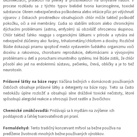
dezinfekciách, práškoch na plienky a prostriedkoch na umývanie riadov. V
procese rozkladu sa z týchto typov bielidiel tvoria karcinogénne, toxické
substancie. Okrem nebezpečenstva poškodenia alebo iritácie pľúc pri vdýchnutí
výparov z čistiacich prostriedkov obsahujúcich chlór môže taktiež poškodiť
pokožku, oči a iné membrány. Ľudia so slabším srdcom alebo chronickými
dýchacími problémami (astma, emfyzém) sú obzvlášť ohrozenou skupinou.
Chlór taktiež ľahko reaguje s organickými látkami v prírode a vytvára iné
nebezpečné zlúčeniny ako: furány, trihalometány/chloform a dioxíny. Rozličné
štúdie dokazujú priamu spojitosť medzi vystavením ľudského organizmu voči
dioxínu a rakovinou, chorobami reprodukcie, deformáciami a vývojovými
problémami u detí a poruchami imunitného systému. Iné štúdie zistili, že chlór
pôsobí ako jed na endokrinnú sústavu, pečienku, črevá, obličky a je to tiež
neurotoxín.
Prídavné látky na báze ropy:
Väčšina bežných v domácnosti používaných
čističoch obsahuje prídavné látky a detergenty na báze ropy. Tieto sa často
nedokážu úplne rozložiť a obsahujú silne dráždivé toxické nečistoty, ktoré
spôsobujú alergické reakcie a ohrozujú život rastlín a živočíchov.
Chemické zmäkčovadlá:
Pridávajú sa k mydlám na zvýšenie ich
poddajnosti a ľahšej tvarovateľnosti pri praní.
Formaldehyd:
Tento tradičný konzervant mŕtvol sa bežne používa na
predĺženie životnosti mnohých bežne používaných výrobkov.