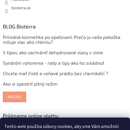
bioterra.sk
BLOG Bioterra
Prírodná kozmetika po opaľovaní: Prečo ju vaša pokožka
miluje viac ako chémiu?
5 tipov, ako zachrániť dehydrované vlasy v zime
Syndróm vyhorenia - rady a tipy ako ho zvládnuť
Chcete mať čisté a voňavé prádlo bez chemikálií ?
Ako si spestriť pitný režim
ARCHÍV
Prijímame online platby
Tento web používa súbory cookies, aby sme Vám umožnili