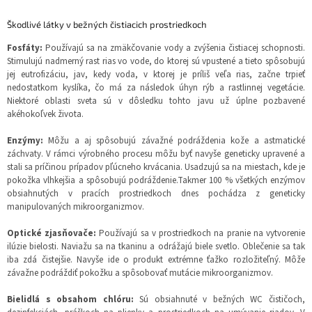
Škodlivé látky v bežných čistiacich prostriedkoch
Fosfáty:
Používajú sa na zmäkčovanie vody a zvýšenia čistiacej schopnosti.
Stimulujú nadmerný rast rias vo vode, do ktorej sú vpustené a tieto spôsobujú
jej eutrofizáciu, jav, kedy voda, v ktorej je príliš veľa rias, začne trpieť
nedostatkom kyslíka, čo má za následok úhyn rýb a rastlinnej vegetácie.
Niektoré oblasti sveta sú v dôsledku tohto javu už úplne pozbavené
akéhokoľvek života.
Enzýmy:
Môžu a aj spôsobujú závažné podráždenia kože a astmatické
záchvaty. V rámci výrobného procesu môžu byť navyše geneticky upravené a
stali sa príčinou prípadov pľúcneho krvácania. Usadzujú sa na miestach, kde je
pokožka vlhkejšia a spôsobujú podráždenie.Takmer 100 % všetkých enzýmov
obsiahnutých v pracích prostriedkoch dnes pochádza z geneticky
manipulovaných mikroorganizmov.
Optické zjasňovače:
Používajú sa v prostriedkoch na pranie na vytvorenie
ilúzie bielosti. Naviažu sa na tkaninu a odrážajú biele svetlo. Oblečenie sa tak
iba zdá čistejšie. Navyše ide o produkt extrémne ťažko rozložiteľný. Môže
závažne podráždiť pokožku a spôsobovať mutácie mikroorganizmov.
Bielidlá s obsahom chlóru:
Sú obsiahnuté v bežných WC čističoch,