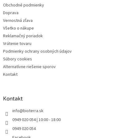
i
Obchodné podmienky
e
Doprava
Vernostná zľava
Všetko o nákupe
Reklamačný poriadok
Vrátenie tovaru
Podmienky ochrany osobných údajov
Súbory cookies
Alternatívne riešenie sporov
Kontakt
Kontakt
info
@
bioterra.sk
0949 020 054 | 10:00 - 18:00
0949 020 054
Facebook