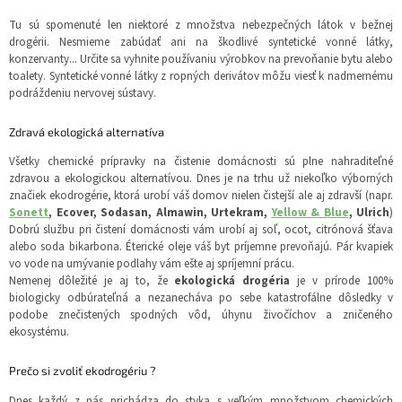
Tu sú spomenuté len niektoré z množstva nebezpečných látok v bežnej
drogérii. Nesmieme zabúdať ani na škodlivé syntetické vonné látky,
konzervanty... Určite sa vyhnite používaniu výrobkov na prevoňanie bytu alebo
toalety. Syntetické vonné látky z ropných derivátov môžu viesť k nadmernému
podráždeniu nervovej sústavy.
Zdravá ekologická alternatíva
Všetky chemické prípravky na čistenie domácnosti sú plne nahraditeľné
zdravou a ekologickou alternatívou. Dnes je na trhu už niekoľko výborných
značiek ekodrogérie, ktorá urobí váš domov nielen čistejší ale aj zdravší (napr.
Sonett
, Ecover, Sodasan, Almawin, Urtekram,
Yellow & Blue
, Ulrich
)
Dobrú službu pri čistení domácnosti vám urobí aj soľ, ocot, citrónová šťava
alebo soda bikarbona. Éterické oleje váš byt príjemne prevoňajú. Pár kvapiek
vo vode na umývanie podlahy vám ešte aj spríjemní prácu.
Nemenej dôležité je aj to, že
ekologická drogéria
je v prírode 100%
biologicky odbúrateľná a nezanecháva po sebe katastrofálne dôsledky v
podobe znečistených spodných vôd, úhynu živočíchov a zničeného
ekosystému.
Prečo si zvoliť ekodrogériu ?
Dnes každý z nás prichádza do styka s veľkým množstvom chemických