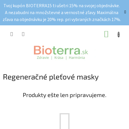
Prejsť
Tvoj kupón BIOTERRA15 ti ušetri 15% na svojej objednávke.
na
A nezabudni na množstevné a vernostné zľavy. Maximálna
obsah
zľava na objednávku je 20% rep. pri vybraných značkách 17%.
NÁKUP
KOŠÍK
Regeneračné pleťové masky
Produkty ešte len pripravujeme.