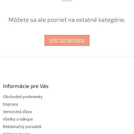
Môžete sa ale pozrieť na ostatné kategórie.
SPÄŤ DO OBCHODU
Z
á
p
ä
Informácie pre Vás
t
i
Obchodné podmienky
e
Doprava
Vernostná zľava
Všetko o nákupe
Reklamačný poriadok