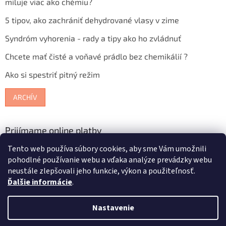
miluje viac ako chémiu?
5 tipov, ako zachrániť dehydrované vlasy v zime
Syndróm vyhorenia - rady a tipy ako ho zvládnuť
Chcete mať čisté a voňavé prádlo bez chemikálií ?
Ako si spestriť pitný režim
ARCHÍV
Prijímame online platby
Tento web používa súbory cookies, aby sme Vám umožnili
pohodlné používanie webu a vďaka analýze prevádzky webu
neustále zlepšovali jeho funkcie, výkon a použiteľnosť.
Ďalšie informácie
.
Vytvoril Shoptet
Nastavenie