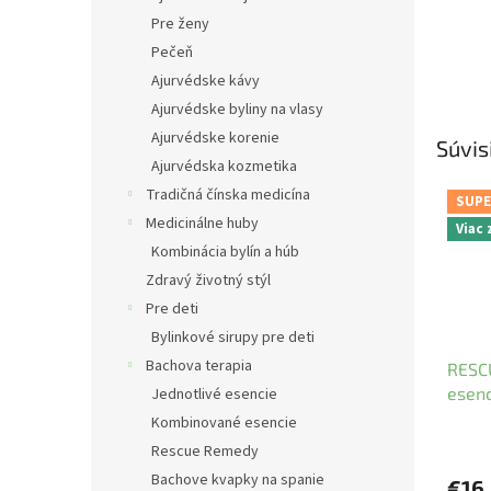
Pre ženy
Pečeň
Ajurvédske kávy
Ajurvédske byliny na vlasy
Ajurvédske korenie
Súvis
Ajurvédska kozmetika
Tradičná čínska medicína
SUPE
Medicinálne huby
Viac
Kombinácia bylín a húb
Zdravý životný stýl
Pre deti
Bylinkové sirupy pre deti
Bachova terapia
RESCU
esenc
Jednotlivé esencie
Kombinované esencie
Rescue Remedy
Bachove kvapky na spanie
€16