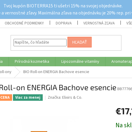
Tvoj kupón BIOTERRA15 ti ušetri 15% na svojej objednávke.
a vernostné zľavy. Maximálna zľava na objednávku je 20% rep. pri
OBCHODNÉ PODMIENKY
DOPRAVA
VERNOSTNÁ ZĽAVA
VŠ
HĽADAŤ
ia
Prírodná kozmetika
Lipozomálne vitamíny
Aromaterap
oll-ony
BIO Roll-on ENERGIA Bachove esencie
 Roll-on ENERGIA Bachove esencie
BB7776
Značka:
Elixirs & Co.
 CENA
Viac za menej
€17,
Jednotk
Na sk
cena: