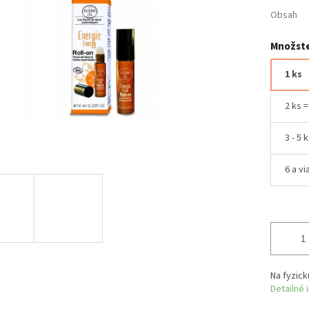
Obsah
Množste
1 ks
2 ks 
3 - 5 
6 a vi
Na fyzick
Detailné 