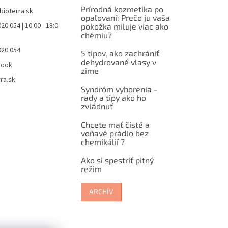
Prírodná kozmetika po
bioterra.sk
opaľovaní: Prečo ju vaša
20 054 | 10:00 - 18:0
pokožka miluje viac ako
chémiu?
020 054
5 tipov, ako zachrániť
dehydrované vlasy v
book
zime
ra.sk
Syndróm vyhorenia -
rady a tipy ako ho
zvládnuť
Chcete mať čisté a
voňavé prádlo bez
chemikálií ?
Ako si spestriť pitný
režim
ARCHÍV