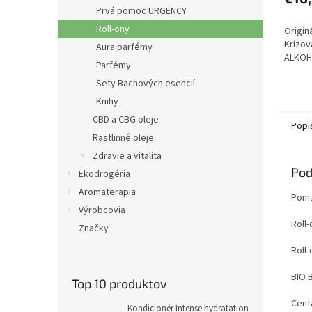
Prvá pomoc URGENCY
Roll-ony
Origin
Krízov
Aura parfémy
ALKOH
Parfémy
Sety Bachových esencií
Knihy
CBD a CBG oleje
Popi
Rastlinné oleje
Zdravie a vitalita
Pod
Ekodrogéria
Aromaterapia
Pomáh
Výrobcovia
Roll
Značky
Roll-
BIO 
Top 10 produktov
Cent
Kondicionér Intense hydratation