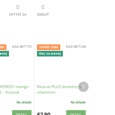
OPÝTAŤ SA
ZDIEĽAŤ
Kód:
BKT773
Kód:
BKT104
ENA
SUPER CENA
menej
Viac za menej
Ďalší
REMEDY mango
Rescue PLUS bonbóny s
produkt
 - Krízová
vitamínmi
kvapky
Na sklade
Na sklade
€7,80
DETAIL
DETAIL