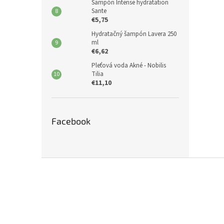
Šampón Intense hydratation
Sante
€5,75
Hydratačný šampón Lavera 250
ml
€6,62
Pleťová voda Akné - Nobilis
Tilia
€11,10
Facebook
Z
á
p
ä
t
i