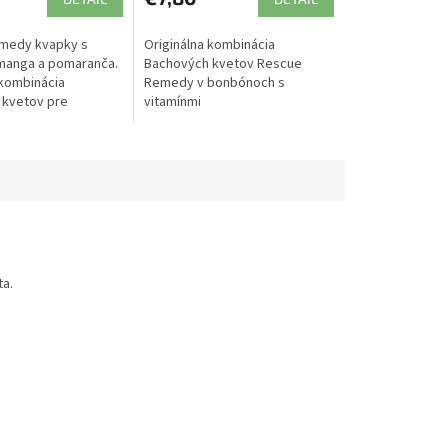
medy kvapky s
Originálna kombinácia
manga a pomaranča.
Bachových kvetov Rescue
 kombinácia
Remedy v bonbónoch s
 kvetov pre
vitamínmi
ituácie vo forme
z alkoholu.
ta.