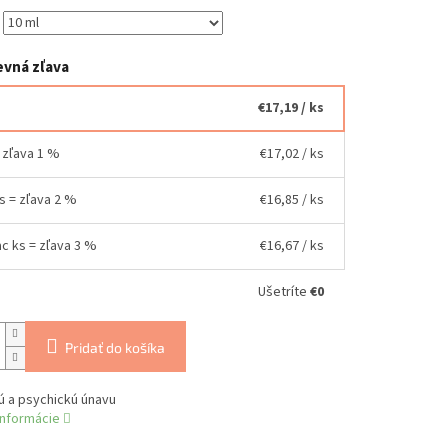
vná zľava
€17,19
/ ks
= zľava 1 %
€17,02
/ ks
ks = zľava 2 %
€16,85
/ ks
ac ks = zľava 3 %
€16,67
/ ks
Ušetríte
€0
Pridať do košíka
ú a psychickú únavu
informácie