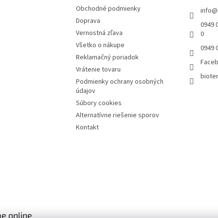
Obchodné podmienky
info
@
Doprava
0949 0
Vernostná zľava
0
Všetko o nákupe
0949 
Reklamačný poriadok
Face
Vrátenie tovaru
bioter
Podmienky ochrany osobných
údajov
Súbory cookies
Alternatívne riešenie sporov
Kontakt
e online