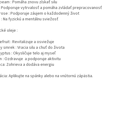
beam : Pomáha znovu získať silu
: Podporuje vytrvalosť a pomáha zvládať prepracovanosť
 rose : Podporuje záujem o každodenný život
 : Na fyzickú a mentálnu sviežosť
cké oleje :
fruit : Revitalizuje a osviežuje
y smrek : Vracia silu a chuť do života
yptus : Okysličuje telo aj myseľ
n : Ozdravuje a podporuje aktivitu
ica: Zohrieva a dodáva energiu
ácia: Aplikujte na spánky alebo na vnútornú zápästia.