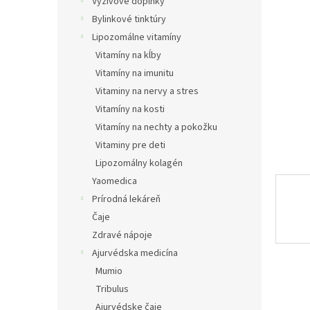
e
Výživové doplnky
l
Bylinkové tinktúry
Lipozomálne vitamíny
Vitamíny na kĺby
Vitamíny na imunitu
Vitaminy na nervy a stres
Vitamíny na kosti
Vitamíny na nechty a pokožku
Vitaminy pre deti
Lipozomálny kolagén
Yaomedica
Prírodná lekáreň
Čaje
Zdravé nápoje
Ajurvédska medicína
Mumio
Tribulus
Ajurvédske čaje