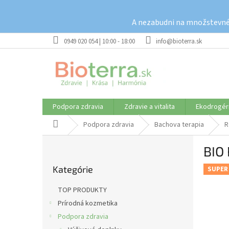
Prejsť
na
A nezabudni na množstevné 
obsah
0949 020 054 | 10:00 - 18:00
info@bioterra.sk
Podpora zdravia
Zdravie a vitalita
Ekodrogér
Domov
Podpora zdravia
Bachova terapia
R
B
BIO
o
Preskočiť
č
Kategórie
kategórie
SUPER
n
ý
TOP PRODUKTY
p
Prírodná kozmetika
a
Podpora zdravia
n