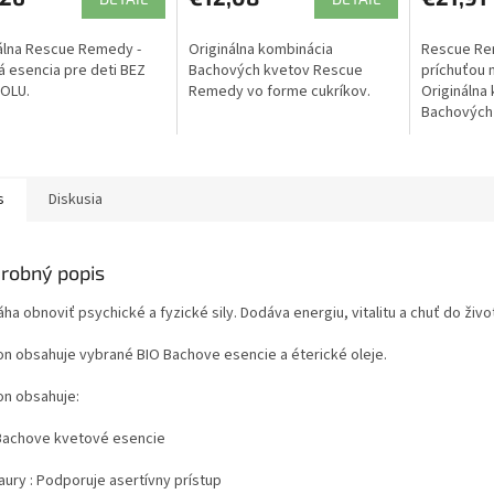
álna Rescue Remedy -
Originálna kombinácia
Rescue Re
á esencia pre deti BEZ
Bachových kvetov Rescue
príchuťou 
OLU.
Remedy vo forme cukríkov.
Originálna
Bachových
stresové s
kvapiek. Be
s
Diskusia
robný popis
a obnoviť psychické a fyzické sily. Dodáva energiu, vitalitu a chuť do živo
-on obsahuje vybrané BIO Bachove esencie a éterické oleje.
on obsahuje:
Bachove kvetové esencie
aury : Podporuje asertívny prístup