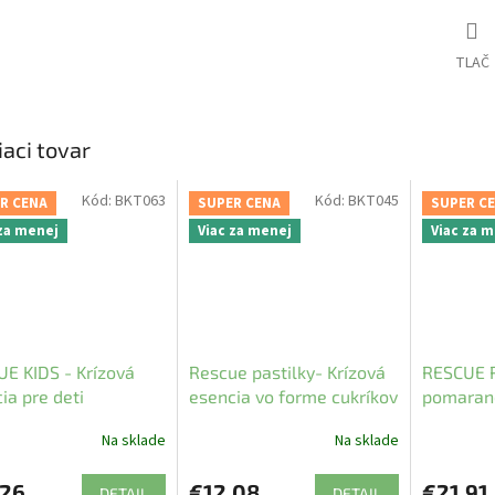
TLAČ
iaci tovar
Kód:
BKT063
Kód:
BKT045
R CENA
SUPER CENA
SUPER C
 za menej
Viac za menej
Viac za 
E KIDS - Krízová
Rescue pastilky- Krízová
RESCUE 
ia pre deti
esencia vo forme cukríkov
pomaranč
esencia 
Na sklade
Na sklade
,26
€12,08
€21,91
DETAIL
DETAIL