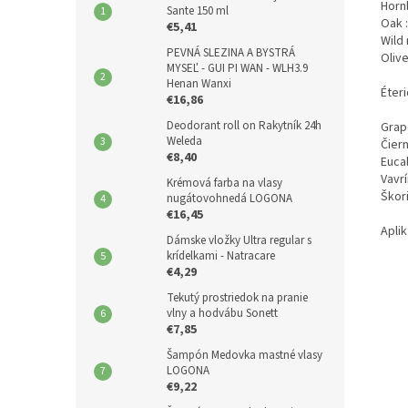
Horn
Sante 150 ml
Oak 
€5,41
Wild
PEVNÁ SLEZINA A BYSTRÁ
Olive
MYSEĽ - GUI PI WAN - WLH3.9
Henan Wanxi
Éteri
€16,86
Deodorant roll on Rakytník 24h
Grape
Weleda
Čiern
€8,40
Eucal
Vavrí
Krémová farba na vlasy
Škor
nugátovohnedá LOGONA
€16,45
Aplik
Dámske vložky Ultra regular s
krídelkami - Natracare
€4,29
Tekutý prostriedok na pranie
vlny a hodvábu Sonett
€7,85
Šampón Medovka mastné vlasy
LOGONA
€9,22