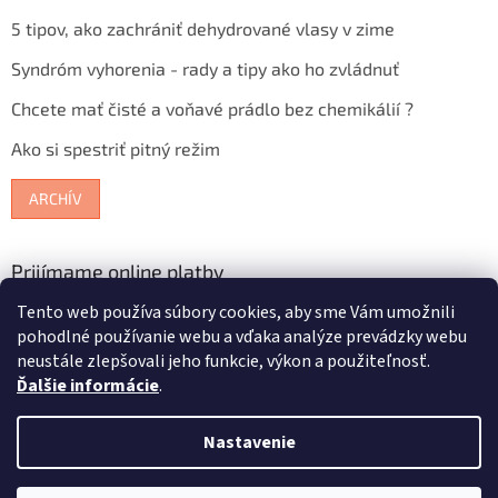
5 tipov, ako zachrániť dehydrované vlasy v zime
Syndróm vyhorenia - rady a tipy ako ho zvládnuť
Chcete mať čisté a voňavé prádlo bez chemikálií ?
Ako si spestriť pitný režim
ARCHÍV
Prijímame online platby
Tento web používa súbory cookies, aby sme Vám umožnili
pohodlné používanie webu a vďaka analýze prevádzky webu
neustále zlepšovali jeho funkcie, výkon a použiteľnosť.
Ďalšie informácie
.
Vytvoril Shoptet
Nastavenie
Copyright 2026
Bioterra.sk
. Všetky práva vyhradené.
Upraviť