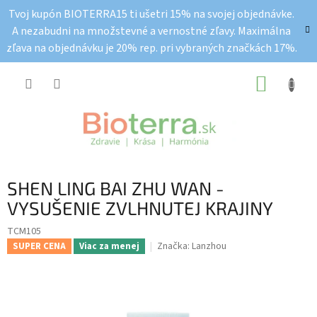
Prejsť
Tvoj kupón BIOTERRA15 ti ušetri 15% na svojej objednávke.
na
A nezabudni na množstevné a vernostné zľavy. Maximálna
obsah
zľava na objednávku je 20% rep. pri vybraných značkách 17%.
NÁKUP
KOŠÍK
SHEN LING BAI ZHU WAN -
VYSUŠENIE ZVLHNUTEJ KRAJINY
TCM105
Značka:
Lanzhou
SUPER CENA
Viac za menej