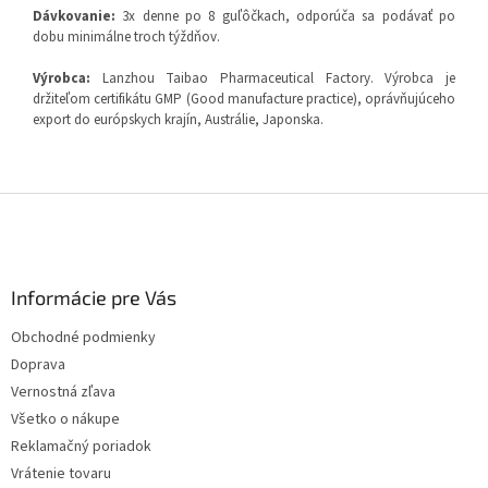
Dávkovanie:
3x denne po 8 guľôčkach, odporúča sa podávať po
dobu minimálne troch týždňov.
Výrobca:
Lanzhou Taibao Pharmaceutical Factory. Výrobca je
držiteľom certifikátu GMP (Good manufacture practice), oprávňujúceho
export do európskych krajín, Austrálie, Japonska.
Z
á
p
ä
Informácie pre Vás
t
i
Obchodné podmienky
e
Doprava
Vernostná zľava
Všetko o nákupe
Reklamačný poriadok
Vrátenie tovaru