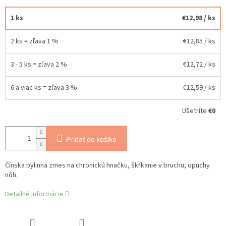
1 ks
€12,98
/ ks
2 ks = zľava 1 %
€12,85
/ ks
3 - 5 ks = zľava 2 %
€12,72
/ ks
6 a viac ks = zľava 3 %
€12,59
/ ks
Ušetríte
€0
Pridať do košíka
Čínska bylinná zmes na chronickú hnačku, škŕkanie v bruchu, opuchy
nôh.
Detailné informácie