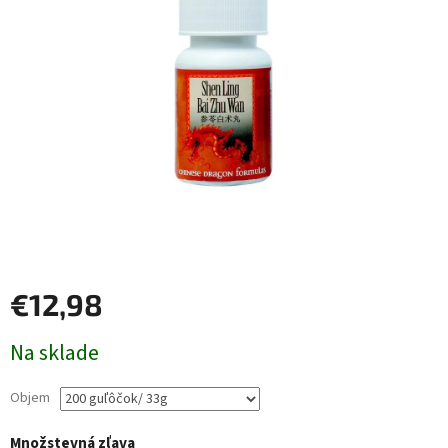
€12,98
Jednotková
Na sklade
cena:
Objem
Množstevná zľava