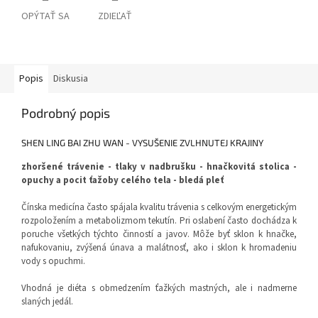
OPÝTAŤ SA
ZDIEĽAŤ
Popis
Diskusia
Podrobný popis
SHEN LING BAI ZHU WAN - VYSUŠENIE ZVLHNUTEJ KRAJINY
zhoršené trávenie - tlaky v nadbrušku - hnačkovitá stolica -
opuchy a pocit ťažoby celého tela - bledá pleť
Čínska medicína často spájala kvalitu trávenia s celkovým energetickým
rozpoložením a metabolizmom tekutín. Pri oslabení často dochádza k
poruche všetkých týchto činností a javov. Môže byť sklon k hnačke,
nafukovaniu, zvýšená únava a malátnosť, ako i sklon k hromadeniu
vody s opuchmi.
Vhodná je diéta s obmedzením ťažkých mastných, ale i nadmerne
slaných jedál.