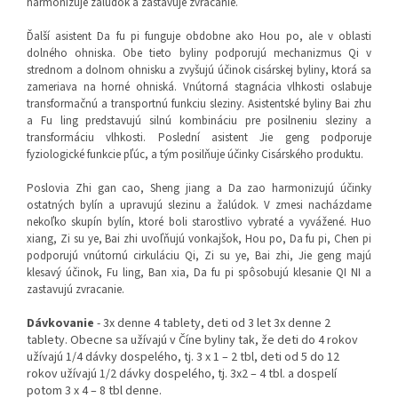
harmonizuje žalúdok a zastavuje zvracanie.
Ďalší asistent Da fu pi funguje obdobne ako Hou po, ale v oblasti
dolného ohniska. Obe tieto byliny podporujú mechanizmus Qi v
strednom a dolnom ohnisku a zvyšujú účinok cisárskej byliny, ktorá sa
zameriava na horné ohniská. Vnútorná stagnácia vlhkosti oslabuje
transformačnú a transportnú funkciu sleziny. Asistentské byliny Bai zhu
a Fu ling predstavujú silnú kombináciu pre posilneniu sleziny a
transformáciu vlhkosti. Poslední asistent Jie geng podporuje
fyziologické funkcie pľúc, a tým posilňuje účinky Cisárského produktu.
Poslovia Zhi gan cao, Sheng jiang a Da zao harmonizujú účinky
ostatných bylín a upravujú slezinu a žalúdok. V zmesi nacházdame
nekoľko skupín bylín, ktoré boli starostlivo vybraté a vyvážené. Huo
xiang, Zi su ye, Bai zhi uvoľňujú vonkajšok, Hou po, Da fu pi, Chen pi
podporujú vnútornú cirkuláciu Qi, Zi su ye, Bai zhi, Jie geng majú
klesavý účinok, Fu ling, Ban xia, Da fu pi spôsobujú klesanie QI NI a
zastavujú zvracanie.
Dávkovanie
- 3x denne 4 tablety, deti od 3 let 3x denne 2
tablety. Obecne sa užívajú v Číne byliny tak, že deti do 4 rokov
užívajú 1/4 dávky dospelého, tj. 3 x 1 – 2 tbl, deti od 5 do 12
rokov užívajú 1/2 dávky dospelého, tj. 3x2 – 4 tbl. a dospelí
potom 3 x 4 – 8 tbl denne.