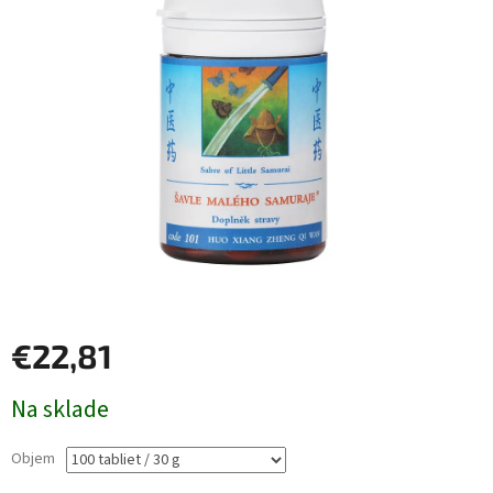
€22,81
Jednotková
Na sklade
cena:
Objem