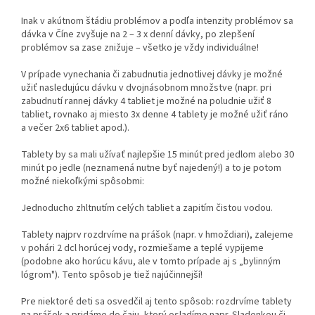
Inak v akútnom štádiu problémov a podľa intenzity problémov sa
dávka v Číne zvyšuje na 2 – 3 x denní dávky, po zlepšení
problémov sa zase znižuje – všetko je vždy individuálne!
V prípade vynechania či zabudnutia jednotlivej dávky je možné
užiť nasledujúcu dávku v dvojnásobnom množstve (napr. pri
zabudnutí rannej dávky 4 tabliet je možné na poludnie užiť 8
tabliet, rovnako aj miesto 3x denne 4 tablety je možné užiť ráno
a večer 2x6 tabliet apod.).
Tablety by sa mali užívať najlepšie 15 minút pred jedlom alebo 30
minút po jedle (neznamená nutne byť najedený!) a to je potom
možné niekoľkými spôsobmi:
Jednoducho zhltnutím celých tabliet a zapitím čistou vodou.
Tablety najprv rozdrvíme na prášok (napr. v hmoždiari), zalejeme
v pohári 2 dcl horúcej vody, rozmiešame a teplé vypijeme
(podobne ako horúcu kávu, ale v tomto prípade aj s „bylinným
lógrom"). Tento spôsob je tiež najúčinnejší!
Pre niektoré deti sa osvedčil aj tento spôsob: rozdrvíme tablety