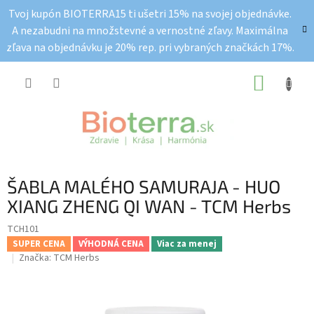
Prejsť
Tvoj kupón BIOTERRA15 ti ušetri 15% na svojej objednávke.
na
A nezabudni na množstevné a vernostné zľavy. Maximálna
obsah
zľava na objednávku je 20% rep. pri vybraných značkách 17%.
NÁKUP
KOŠÍK
ŠABLA MALÉHO SAMURAJA - HUO
XIANG ZHENG QI WAN - TCM Herbs
TCH101
SUPER CENA
VÝHODNÁ CENA
Viac za menej
Značka:
TCM Herbs