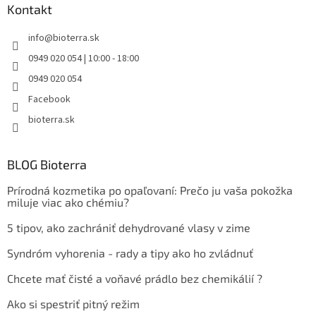
Kontakt
info
@
bioterra.sk
0949 020 054 | 10:00 - 18:00
0949 020 054
Facebook
bioterra.sk
BLOG Bioterra
Prírodná kozmetika po opaľovaní: Prečo ju vaša pokožka
miluje viac ako chémiu?
5 tipov, ako zachrániť dehydrované vlasy v zime
Syndróm vyhorenia - rady a tipy ako ho zvládnuť
Chcete mať čisté a voňavé prádlo bez chemikálií ?
Ako si spestriť pitný režim