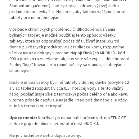
na prášok a pridáme do čaju, ktorý osladíme napr. Sladenkou či
Sladovitom (jačmenný slad z predajní zdravej výživy) alebo
pridáme do polievky či iného jedla, aby tak boli väčšinou horké
tablety pre ne príjemnejšie.
V prípade chronických problémov či dlhodobého užívania
bylinných tabliet je možné použiť aj tento spôsob: všetky
tablety, ktoré sa odporúčajú počas dňa užívať (napr. 3x2 tbl
denne z 2 rôznych produktov = 12 tabliet celkom), rozpustíme
všetky naraz a dokopy v rannom Nápoji čínských MUDRců - kód
900 a poctivo rozmiešame tak, aby sme vše vypili a dole neostal
žiadny "lógr". Naviac tieto ranné raňajky sa stanú aj chutnejšie a
lahodnejšie.
Ideálne je tiež všetky bylinné tablety v dennej dávke (obvykle 12
a viac tabliet) rozpustiť v cca 0,5 l horúcej vody a tento vlažný
nápoj popíjať (najlepšie z termosky) počas celého dňa ako kávu,
v tomto prípade nezávisle na jedle. Pred požitím nápoja je vždy
nutné s termoskou zatrepať!
Upozornenie:
Neužívať pri napadnutí horúcim vetrom FENG RE
alebo v pripade ohna z nedostatočnosti HUO XU.
Nie je vhodné pre deti a dojčiace ženy.