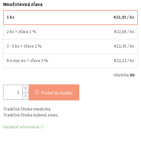
Množstevná zľava
1 ks
€22,81
/ ks
2 ks = zľava 1 %
€22,58
/ ks
3 - 5 ks = zľava 2 %
€22,35
/ ks
6 a viac ks = zľava 3 %
€22,13
/ ks
Ušetríte
€0
Pridať do košíka
Tradičná čínska medicína.
Tradičná čínska bylinná zmes.
Detailné informácie