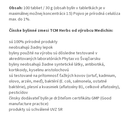
Obsah:
100 tabliet / 30 g (obsah bylín v tabletkách je v
maximálnej možnej koncentrácii 1:5) Pojivo je prírodná celulóza
max. do 1%.
Čínske bylinné zmesi TCM Herbs od výrobcu Medichin:
sú 100% prírodné produkty
neobsahujú žiadny lepok
byliny použité na výrobu sú dôsledne testované v
akreditovaných laboratóriách Phytax vo Švajčiarsku
byliny neobsahujú žiadne syntetické látky, antibiotiká,
kortikoidy, kyselinu aristolochovú
sú testované na prítomnosť ťažkých kovov (ortuť, kadmium,
olovo, arzén, meď), baktérií (E. coli, salmonela, ostatné
baktérie), plesní a kvasiniek (aflatoxíny B1, celkové aflatoxíny),
pesticídov
čínsky dodávateľ bylín je držiteľom certifikátu GMP (Good
manufacture practice)
produkty sú schválené UVZ SR