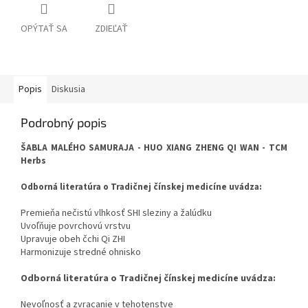
OPÝTAŤ SA
ZDIEĽAŤ
Popis
Diskusia
Podrobný popis
ŠABLA MALÉHO SAMURAJA - HUO XIANG ZHENG QI WAN - TCM
Herbs
Odborná literatúra o Tradičnej čínskej medicíne uvádza:
Premieňa nečistú vlhkosť SHI sleziny a žalúdku
Uvoľňuje povrchovú vrstvu
Upravuje obeh čchi Qi ZHI
Harmonizuje stredné ohnisko
Odborná literatúra o Tradičnej čínskej medicíne uvádza:
Nevoľnosť a zvracanie v tehotenstve