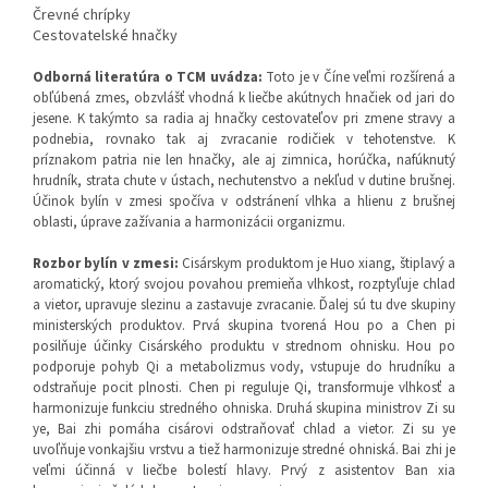
Črevné chrípky
Cestovatelské hnačky
Odborná literatúra o TCM uvádza
:
Toto je v Číne veľmi rozšírená a
obľúbená zmes, obzvlášť vhodná k liečbe akútnych hnačiek od jari do
jesene. K takýmto sa radia aj hnačky cestovateľov pri zmene stravy a
podnebia, rovnako tak aj zvracanie rodičiek v tehotenstve. K
príznakom patria nie len hnačky, ale aj zimnica, horúčka, nafúknutý
hrudník, strata chute v ústach, nechutenstvo a nekľud v dutine brušnej.
Účinok bylín v zmesi spočíva v odstránení vlhka a hlienu z brušnej
oblasti, úprave zažívania a harmonizácii organizmu.
Rozbor bylín v zmesi:
Cisárskym produktom je Huo xiang, štiplavý a
aromatický, ktorý svojou povahou premieňa vlhkost, rozptyľuje chlad
a vietor, upravuje slezinu a zastavuje zvracanie. Ďalej sú tu dve skupiny
ministerských produktov. Prvá skupina tvorená Hou po a Chen pi
posilňuje účinky Cisárského produktu v strednom ohnisku. Hou po
podporuje pohyb Qi a metabolizmus vody, vstupuje do hrudníku a
odstraňuje pocit plnosti. Chen pi reguluje Qi, transformuje vlhkosť a
harmonizuje funkciu stredného ohniska. Druhá skupina ministrov Zi su
ye, Bai zhi pomáha cisárovi odstraňovať chlad a vietor. Zi su ye
uvoľňuje vonkajšiu vrstvu a tiež harmonizuje stredné ohniská. Bai zhi je
veľmi účinná v liečbe bolestí hlavy. Prvý z asistentov Ban xia