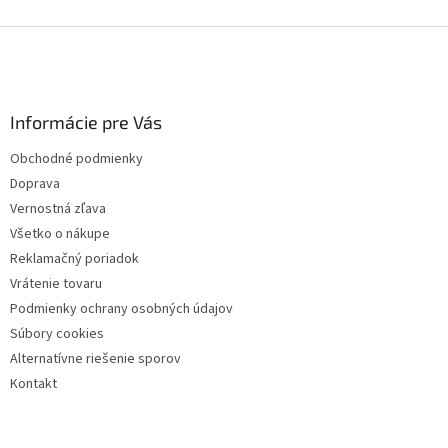
Z
á
p
ä
Informácie pre Vás
t
i
Obchodné podmienky
e
Doprava
Vernostná zľava
Všetko o nákupe
Reklamačný poriadok
Vrátenie tovaru
Podmienky ochrany osobných údajov
Súbory cookies
Alternatívne riešenie sporov
Kontakt