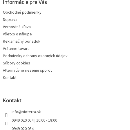
Informácie pre Vás
t
i
Obchodné podmienky
e
Doprava
Vernostná zľava
Všetko o nákupe
Reklamačný poriadok
Vrátenie tovaru
Podmienky ochrany osobných údajov
Súbory cookies
Alternatívne riešenie sporov
Kontakt
Kontakt
info
@
bioterra.sk
0949 020 054 | 10:00 - 18:00
0949 020 054