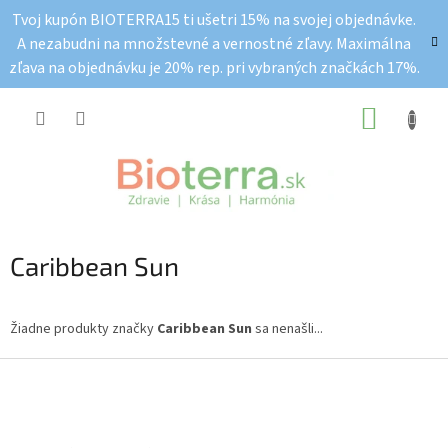
Prejsť
Tvoj kupón BIOTERRA15 ti ušetri 15% na svojej objednávke.
na
A nezabudni na množstevné a vernostné zľavy. Maximálna
obsah
zľava na objednávku je 20% rep. pri vybraných značkách 17%.
NÁKUP
KOŠÍK
Caribbean Sun
Žiadne produkty značky
Caribbean Sun
sa nenašli...
Z
á
p
ä