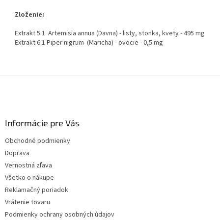
Zloženie:
Extrakt 5:1 Artemisia annua (Davna) - listy, stonka, kvety - 495 mg
Extrakt 6:1 Piper nigrum (Maricha) - ovocie - 0,5 mg
Z
á
p
ä
Informácie pre Vás
t
i
Obchodné podmienky
e
Doprava
Vernostná zľava
Všetko o nákupe
Reklamačný poriadok
Vrátenie tovaru
Podmienky ochrany osobných údajov