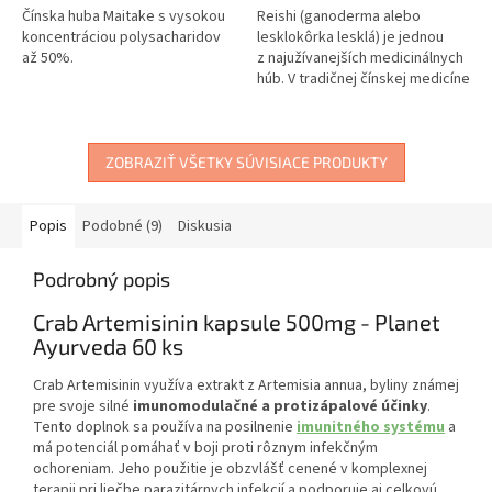
Čínska huba Maitake s vysokou
Reishi (ganoderma alebo
koncentráciou polysacharidov
lesklokôrka lesklá) je jednou
až 50%.
z najužívanejších medicinálnych
húb. V tradičnej čínskej medicíne
sa využíva po tisícročia pre...
ZOBRAZIŤ VŠETKY SÚVISIACE PRODUKTY
Popis
Podobné (9)
Diskusia
Podrobný popis
Crab Artemisinin kapsule 500mg - Planet
Ayurveda 60 ks
Crab Artemisinin využíva extrakt z Artemisia annua, byliny známej
pre svoje silné
imunomodulačné a protizápalové účinky
.
Tento doplnok sa používa na posilnenie
imunitného systému
a
má potenciál pomáhať v boji proti rôznym infekčným
ochoreniam. Jeho použitie je obzvlášť cenené v komplexnej
terapii pri liečbe parazitárnych infekcií a podporuje aj celkovú