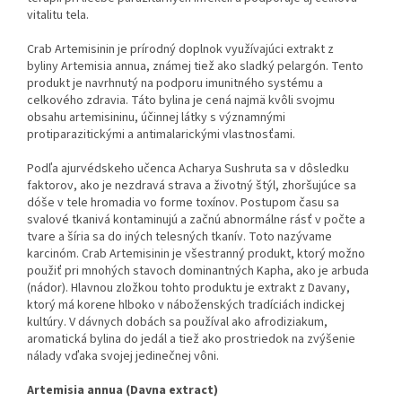
vitalitu tela.
Crab Artemisinin je prírodný doplnok využívajúci extrakt z
byliny Artemisia annua, známej tiež ako sladký pelargón. Tento
produkt je navrhnutý na podporu imunitného systému a
celkového zdravia. Táto bylina je cená najmä kvôli svojmu
obsahu artemisininu, účinnej látky s významnými
protiparazitickými a antimalarickými vlastnosťami.
Podľa ajurvédskeho učenca Acharya Sushruta sa v dôsledku
faktorov, ako je nezdravá strava a životný štýl, zhoršujúce sa
dóše v tele hromadia vo forme toxínov. Postupom času sa
svalové tkanivá kontaminujú a začnú abnormálne rásť v počte a
tvare a šíria sa do iných telesných tkanív. Toto nazývame
karcinóm. Crab Artemisinin je všestranný produkt, ktorý možno
použiť pri mnohých stavoch dominantných Kapha, ako je arbuda
(nádor). Hlavnou zložkou tohto produktu je extrakt z Davany,
ktorý má korene hlboko v náboženských tradíciách indickej
kultúry. V dávnych dobách sa používal ako afrodiziakum,
aromatická bylina do jedál a tiež ako prostriedok na zvýšenie
nálady vďaka svojej jedinečnej vôni.
Artemisia annua (Davna extract)