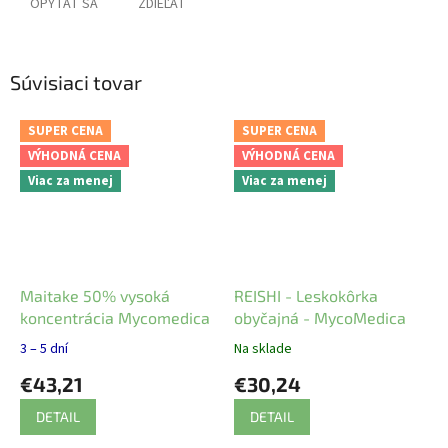
OPÝTAŤ SA
ZDIEĽAŤ
Súvisiaci tovar
SUPER CENA
SUPER CENA
VÝHODNÁ CENA
VÝHODNÁ CENA
Viac za menej
Viac za menej
Maitake 50% vysoká
REISHI - Leskokôrka
koncentrácia Mycomedica
obyčajná - MycoMedica
3 – 5 dní
Na sklade
€43,21
€30,24
DETAIL
DETAIL