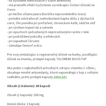
- na vyvolanie menštruácie v stave amenorey
- má pramathi efekt (vyčistenie vyvolávajúci čistiaci účinok) na
črevo
- pri liečbe višama jwara (horúčka nepravidelného tvaru)
- pomáha odstraňovať znehodnotenú kapha dóšu z dýchacích
ciest, čím pomáha pri preťažení, chronickom kašli, nádche atď.
- pri rýchlom hojení rán a odrenín
- pri opuchoch spôsobených neprirodzenými rastmi v tele
- pri podráždení pokožky a infekciách
- pri napadnutí červami
- stimuluje činnosť srdca
Pre svoj omladzujúci a regeneračný účinok na bunky, posilňujúci
účinok na imunitu, pridajte kapsuly TELOMERE BOOSTUP
Ako jeden z najbohatších prírodných zdrojov vitamínu C vôbec,
obsahuje mnohé antioxidanty, ktoré napomáhajú v boji s voľnými
radikálmi, preto pridajte kapsuly
AMALAKI
Obsah (1 balenie): 60 kapsúl
Obsah (1 kapsula): 500 mg
Denná dávka: 2 kapsuly