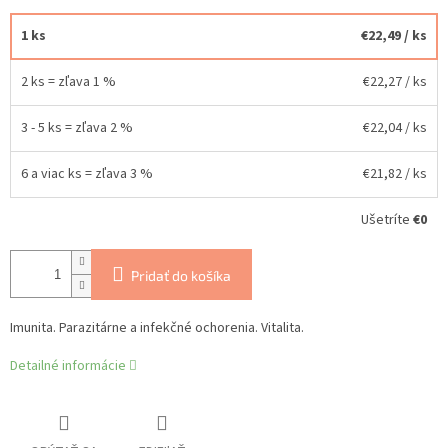
1 ks
€22,49
/ ks
2 ks = zľava 1 %
€22,27
/ ks
3 - 5 ks = zľava 2 %
€22,04
/ ks
6 a viac ks = zľava 3 %
€21,82
/ ks
Ušetríte
€0
Pridať do košíka
Imunita. Parazitárne a infekčné ochorenia. Vitalita.
Detailné informácie