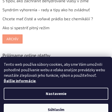
5 tipov, ako zachrániť dehydrované vlasy v zime
Syndróm vyhorenia - rady a tipy ako ho zvládnuť
Chcete mať čisté a voňavé prádlo bez chemikálií ?
Ako si spestriť pitný režim
ARCHÍV
Prijímame online platby
Tento web používa súbory cookies, aby sme Vám umožnili
pohodlné používanie webu a vďaka analýze prevádzky webu
neustále zlepšovali jeho funkcie, výkon a použiteľnosť.
Ďalšie informácie
.
Vytvoril Shoptet
Nastavenie
Copyright 2026
Bioterra.sk
. Všetky práva vyhradené.
Upraviť
Súhlasím
nastavenie cookies