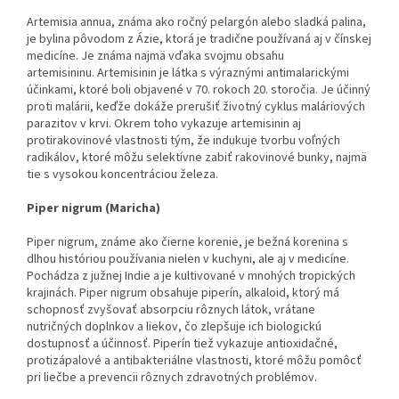
Artemisia annua, známa ako ročný pelargón alebo sladká palina,
je bylina pôvodom z Ázie, ktorá je tradične používaná aj v čínskej
medicíne. Je známa najmä vďaka svojmu obsahu
artemisininu. Artemisinin je látka s výraznými antimalarickými
účinkami, ktoré boli objavené v 70. rokoch 20. storočia. Je účinný
proti malárii, keďže dokáže prerušiť životný cyklus maláriových
parazitov v krvi. Okrem toho vykazuje artemisinin aj
protirakovinové vlastnosti tým, že indukuje tvorbu voľných
radikálov, ktoré môžu selektívne zabiť rakovinové bunky, najmä
tie s vysokou koncentráciou železa.
Piper nigrum (Maricha)
Piper nigrum, známe ako čierne korenie, je bežná korenina s
dlhou históriou používania nielen v kuchyni, ale aj v medicíne.
Pochádza z južnej Indie a je kultivované v mnohých tropických
krajinách. Piper nigrum obsahuje piperín, alkaloid, ktorý má
schopnosť zvyšovať absorpciu rôznych látok, vrátane
nutričných doplnkov a liekov, čo zlepšuje ich biologickú
dostupnosť a účinnosť. Piperín tiež vykazuje antioxidačné,
protizápalové a antibakteriálne vlastnosti, ktoré môžu pomôcť
pri liečbe a prevencii rôznych zdravotných problémov.