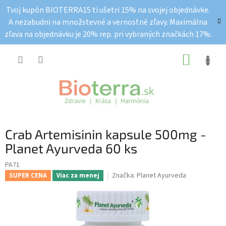
Prejsť
Tvoj kupón BIOTERRA15 ti ušetri 15% na svojej objednávke.
na
A nezabudni na množstevné a vernostné zľavy. Maximálna
obsah
zľava na objednávku je 20% rep. pri vybraných značkách 17%.
NÁKUP
KOŠÍK
Crab Artemisinin kapsule 500mg -
Planet Ayurveda 60 ks
PA71
Značka:
Planet Ayurveda
SUPER CENA
Viac za menej