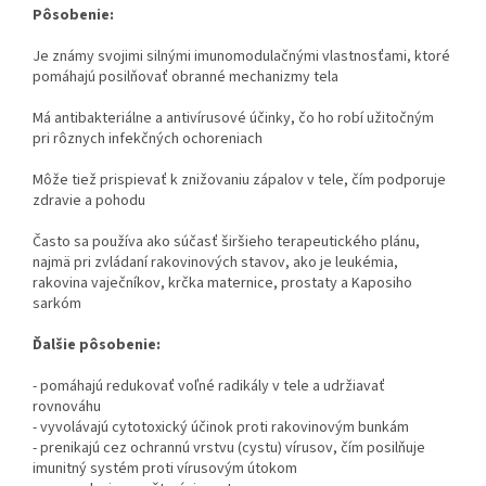
Pôsobenie:
Je známy svojimi silnými imunomodulačnými vlastnosťami, ktoré
pomáhajú posilňovať obranné mechanizmy tela
Má antibakteriálne a antivírusové účinky, čo ho robí užitočným
pri rôznych infekčných ochoreniach
Môže tiež prispievať k znižovaniu zápalov v tele, čím podporuje
zdravie a pohodu
Často sa používa ako súčasť širšieho terapeutického plánu,
najmä pri zvládaní rakovinových stavov, ako je leukémia,
rakovina vaječníkov, krčka maternice, prostaty a Kaposiho
sarkóm
Ďalšie pôsobenie:
- pomáhajú redukovať voľné radikály v tele a udržiavať
rovnováhu
- vyvolávajú cytotoxický účinok proti rakovinovým bunkám
- prenikajú cez ochrannú vrstvu (cystu) vírusov, čím posilňuje
imunitný systém proti vírusovým útokom