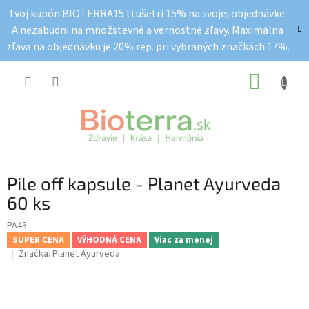
Prejsť
Tvoj kupón BIOTERRA15 ti ušetri 15% na svojej objednávke.
na
A nezabudni na množstevné a vernostné zľavy. Maximálna
obsah
zľava na objednávku je 20% rep. pri vybraných značkách 17%.
NÁKUP
KOŠÍK
Pile off kapsule - Planet Ayurveda
60 ks
PA43
SUPER CENA
VÝHODNÁ CENA
Viac za menej
Značka:
Planet Ayurveda