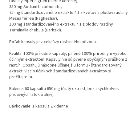
rastliny Piper nigrum (čierne korenie),
350 mg Sodium bicarbonate,
75 mg štandardizovaného extraktu 4:1 z kvetov a plodov rastliny
Mesua ferrea (Nagkeshar),
100 mg štandardizovaného extraktu 4:1 z plodov rastliny
Terminalia chebula (Haritaki).
Poťah kapsuly je z celulózy rastlinného pôvodu.
Kvalita: 100% prírodné kapsuly, plnené 100% prírodným vysoko
účinným extraktom. Kapsuly nie sú plnené obyčajným práškom z
rastlín. Obsahujú násobne účinnejšiu formu - štandardizovaný
extrakt. Viac o účinkoch štandardizovaných extraktov si
prečítajte tu.
Balenie: 60 kapsulí á 650 mg (čistý extrakt, bez akýchkoľvek
prídavných látok a plnív)
Dávkovanie: 1 kapsula 2 x denne
Z
á