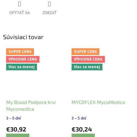
OPÝTAŤ SA
ZDIEĽAŤ
Súvisiaci tovar
SUPER CENA
SUPER CENA
VÝHODNÁ CENA
VÝHODNÁ CENA
Viac za menej
Viac za menej
My Blood Podpora krvi
MYCOFLEX MycoMedica
Mycomedica
3 – 5 dní
3 – 5 dní
€30,92
€30,24