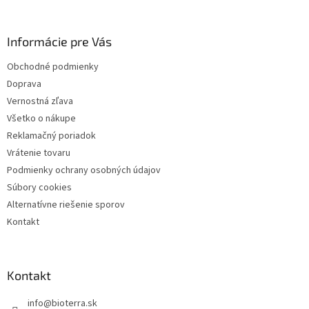
p
ä
Informácie pre Vás
t
i
Obchodné podmienky
e
Doprava
Vernostná zľava
Všetko o nákupe
Reklamačný poriadok
Vrátenie tovaru
Podmienky ochrany osobných údajov
Súbory cookies
Alternatívne riešenie sporov
Kontakt
Kontakt
info
@
bioterra.sk