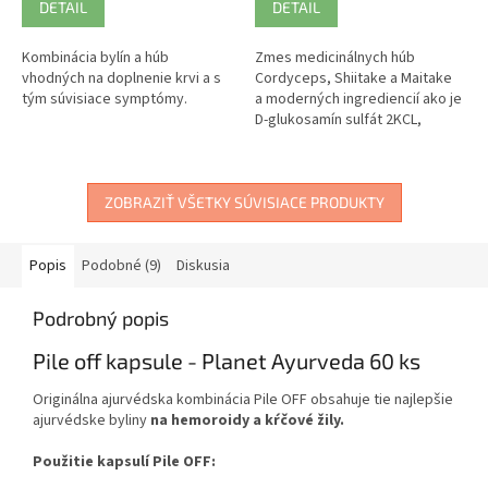
DETAIL
DETAIL
Kombinácia bylín a húb
Zmes medicinálnych húb
vhodných na doplnenie krvi a s
Cordyceps, Shiitake a Maitake
tým súvisiace symptómy.
a moderných ingrediencií ako je
D-glukosamín sulfát 2KCL,
Chondroitín sulfát, MSM
a vitamín C podporuje normálnu
funkciu...
ZOBRAZIŤ VŠETKY SÚVISIACE PRODUKTY
Popis
Podobné (9)
Diskusia
Podrobný popis
Pile off kapsule - Planet Ayurveda 60 ks
Originálna ajurvédska kombinácia Pile OFF obsahuje tie najlepšie
ajurvédske byliny
na hemoroidy a kŕčové žily.
Použitie kapsulí Pile OFF: