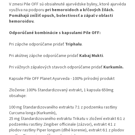
V zmesi Pile OFF sú obsiahnuté ajurvédske byliny, ktoré ajurvéda
využíva na podporu
pri hemoroidoch a kŕčových žilách.
Pomáhajú znížiť opuch, bolestivosť a zápal v oblasti
hemoroidov.
Odporúčané kombinácie s kapsulami Pile OFF:
Pri zápche odporúčame pridať
Triphalu
.
Pri akútnej zápche odporúčame pridať
Kabaj Mukti
.
Pri vážnych zápalových stavoch odporúčame pridať
Kurkumín.
Kapsule Pile OFF Planet Ayurveda - 100% prírodný produkt
Zloženie: 100% štandardizovaný extrakt, 1 kapsula 650mg
obsahuje:
100 mg štandardizovaného extraktu 7:1 z podzemku rastliny
Curcuma longa (Kurkumín),
25 mg štandardizovaného extraktu Trikatu v zložení extrakt 6:1 z
podzemku rastliny Zingiber officinale (zázvor), extrakt 4:1 z
plodov rastliny Piper longum (dlhé korenie), extrakt 6:1 z plodov