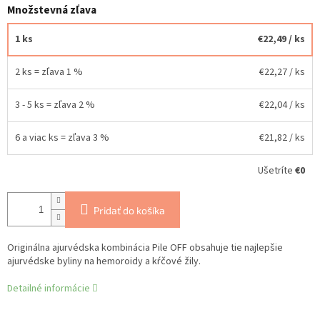
Množstevná zľava
1 ks
€22,49
/ ks
2 ks = zľava 1 %
€22,27
/ ks
3 - 5 ks = zľava 2 %
€22,04
/ ks
6 a viac ks = zľava 3 %
€21,82
/ ks
Ušetríte
€0
Pridať do košíka
Originálna ajurvédska kombinácia Pile OFF obsahuje tie najlepšie
ajurvédske byliny na hemoroidy a kŕčové žily.
Detailné informácie