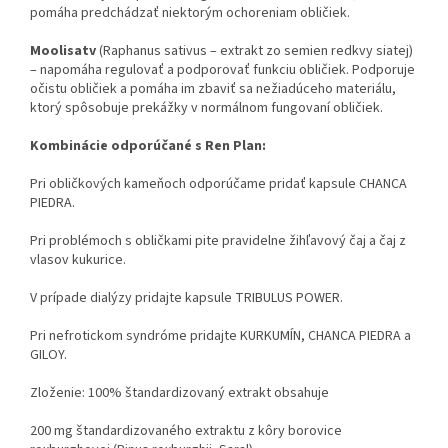
pomáha predchádzať niektorým ochoreniam obličiek.
Moolisatv
(Raphanus sativus – extrakt zo semien redkvy siatej)
– napomáha regulovať a podporovať funkciu obličiek. Podporuje
očistu obličiek a pomáha im zbaviť sa nežiadúceho materiálu,
ktorý spôsobuje prekážky v normálnom fungovaní obličiek.
Kombinácie odporúčané s Ren Plan:
Pri obličkových kameňoch odporúčame pridať kapsule CHANCA
PIEDRA.
Pri problémoch s obličkami pite pravidelne žihľavový čaj a čaj z
vlasov kukurice.
V prípade dialýzy pridajte kapsule TRIBULUS POWER.
Pri nefrotickom syndróme pridajte KURKUMÍN, CHANCA PIEDRA a
GILOY.
Zloženie: 100% štandardizovaný extrakt obsahuje
200 mg štandardizovaného extraktu z kôry borovice