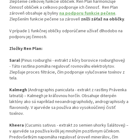
zlepšenie celkovej funkcie obličiek. Ren Plan harmonizuje
činnosť obličiek a celkovo podporuje ich činnosť. Ren Plan
zároveň obsahuje aj byliny
na podporu funkcie pečene
.
Zlepšením funkcie pečene sa zároveň
zníži záťaž na obličky
.
V prípade 1 funkčnej obličky odporúčame užívať dlhodobo na
podporu jej činnosti.
Zložky Ren Plan:
Saral
(Pinus roxburghii - extrakt z kôry borovice roxburghovej)
- Táto rastlina pomáha regulovať rovnováhu elektrolytov.
Zlepšuje proces filtrácie, čím podporuje vylučovanie toxínov z
tela.
Kalmegh
(Andrographis paniculata - extrakt z rastliny Právenka
latnatá) – Kalmegh je kráľovnou horčín. Obsahuje diterpén
laktóny ako sú napríklad neoandrographolidy, andrographisidy a
flavonoidy. V ajurvéde sa používa ako vysokoúčinný čistiť
toxínov.
Kheera
(Cucumis sativus - extrakt zo semien uhorky šalátovej) –
v ajurvéde sa používa kvôli jej mnohým pozitívnym účinkom.
Predovšetkým napomáha regulovať úroveň minerálov, čím