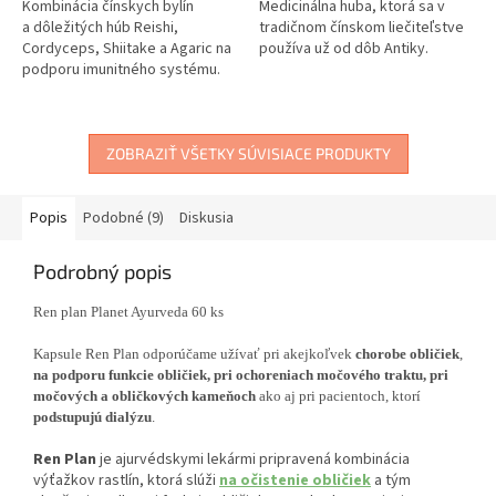
Kombinácia čínskych bylín
Medicinálna huba, ktorá sa v
a dôležitých húb Reishi,
tradičnom čínskom liečiteľstve
Cordyceps, Shiitake a Agaric na
používa už od dôb Antiky.
podporu imunitného systému.
ZOBRAZIŤ VŠETKY SÚVISIACE PRODUKTY
Popis
Podobné (9)
Diskusia
Podrobný popis
Ren plan Planet Ayurveda 60 ks
Kapsule Ren Plan odporúčame užívať pri akejkoľvek
chorobe obličiek
,
na podporu funkcie obličiek, pri ochoreniach močového traktu, pri
močových a obličkových kameňoch
ako aj pri pacientoch, ktorí
podstupujú dialýzu
.
Ren Plan
je ajurvédskymi lekármi pripravená kombinácia
výťažkov rastlín, ktorá slúži
na očistenie obličiek
a tým