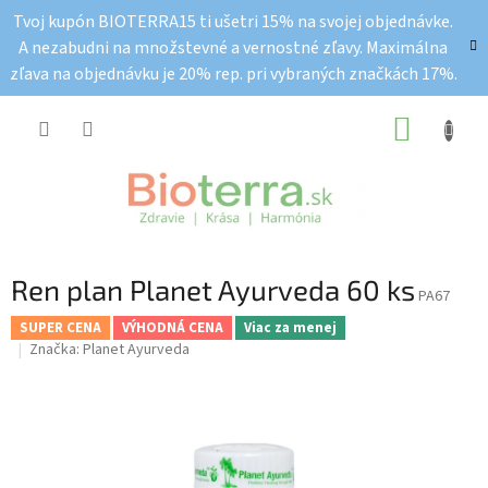
Prejsť
Tvoj kupón BIOTERRA15 ti ušetri 15% na svojej objednávke.
na
A nezabudni na množstevné a vernostné zľavy. Maximálna
obsah
zľava na objednávku je 20% rep. pri vybraných značkách 17%.
NÁKUP
KOŠÍK
Ren plan Planet Ayurveda 60 ks
PA67
SUPER CENA
VÝHODNÁ CENA
Viac za menej
Značka:
Planet Ayurveda