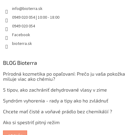
info
@
bioterra.sk
0949 020 054 | 10:00 - 18:00
0949 020 054
Facebook
bioterra.sk
BLOG Bioterra
Prírodná kozmetika po opaľovaní: Prečo ju vaša pokožka
miluje viac ako chémiu?
5 tipov, ako zachrániť dehydrované vlasy v zime
Syndróm vyhorenia - rady a tipy ako ho zvládnuť
Chcete mať čisté a voňavé prádlo bez chemikálií ?
Ako si spestriť pitný režim