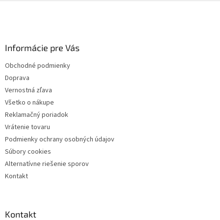
Z
á
p
ä
Informácie pre Vás
t
i
Obchodné podmienky
e
Doprava
Vernostná zľava
Všetko o nákupe
Reklamačný poriadok
Vrátenie tovaru
Podmienky ochrany osobných údajov
Súbory cookies
Alternatívne riešenie sporov
Kontakt
Kontakt