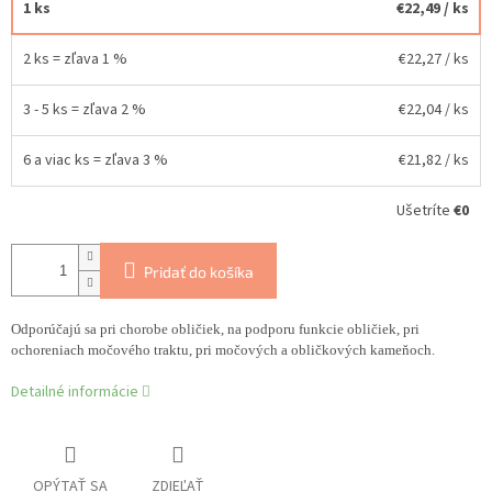
1 ks
€22,49
/ ks
2 ks = zľava 1 %
€22,27
/ ks
3 - 5 ks = zľava 2 %
€22,04
/ ks
6 a viac ks = zľava 3 %
€21,82
/ ks
Ušetríte
€0
Pridať do košíka
Odporúčajú sa pri chorobe obličiek, na podporu funkcie obličiek, pri
ochoreniach močového traktu, pri močových a obličkových kameňoch.
Detailné informácie
OPÝTAŤ SA
ZDIEĽAŤ