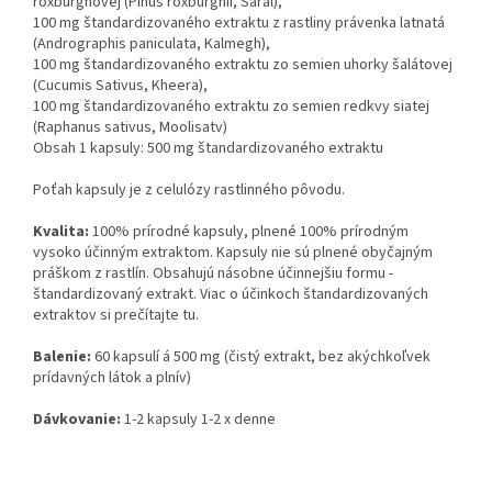
roxburghovej (Pinus roxburghii, Saral),
100 mg štandardizovaného extraktu z rastliny právenka latnatá
(Andrographis paniculata, Kalmegh),
100 mg štandardizovaného extraktu zo semien uhorky šalátovej
(Cucumis Sativus, Kheera),
100 mg štandardizovaného extraktu zo semien redkvy siatej
(Raphanus sativus, Moolisatv)
Obsah 1 kapsuly: 500 mg štandardizovaného extraktu
Poťah kapsuly je z celulózy rastlinného pôvodu.
Kvalita:
100% prírodné kapsuly, plnené 100% prírodným
vysoko účinným extraktom. Kapsuly nie sú plnené obyčajným
práškom z rastlín. Obsahujú násobne účinnejšiu formu -
štandardizovaný extrakt. Viac o účinkoch štandardizovaných
extraktov si prečítajte tu.
Balenie:
60 kapsulí á 500 mg (čistý extrakt, bez akýchkoľvek
prídavných látok a plnív)
Dávkovanie:
1-2 kapsuly 1-2 x denne