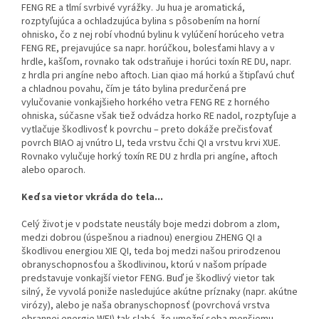
FENG RE a tlmí svrbivé vyrážky. Ju hua je aromatická,
rozptyľujúca a ochla­dzujúca bylina s pôsobením na horní
ohnisko, čo z nej robí vhodnú bylinu k vylúčení horúceho vetra
FENG RE, prejavujúce sa napr. horúčkou, bolesťami hlavy a v
hrdle, kašľom, rovnako tak odstraňuje i horúci toxín RE DU, napr.
z hrdla pri angíne nebo aftoch. Lian qiao má horkú a štipľavú chuť
a chladnou povahu, čím je táto bylina predurčená pre
vylučovanie vonkajšieho horkého vetra FENG RE z horného
ohniska, súčasne však tiež odvádza hor­ko RE nadol, rozptyľuje a
vytlačuje škodlivosť k povrchu – preto dokáže prečisťovať
povrch BIAO aj vnútro LI, teda vrstvu čchi QI a vrstvu krvi XUE.
Rovnako vylučuje horký toxín RE DU z hrdla pri angíne, aftoch
alebo oparoch.
Keď sa vietor vkráda do tela...
Celý život je v podstate neustály boje medzi dobrom a zlom,
medzi dobrou (úspešnou a riadnou) energiou ZHENG QI a
škodlivou energiou XIE QI, teda boj medzi našou prirodzenou
obranyschopnosťou a škodlivinou, ktorú v našom prípade
predstavuje vonkajší vietor FENG. Buď je škodlivý vietor tak
silný, že vyvolá poniže nasledujúce akútne prízna­ky (napr. akútne
virózy), alebo je naša obranyschopnosť (povrchová vrstva
obrannej energie WEI) tak slabá, že umožní seba menšiemu