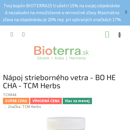
Prejsť
Tvoj kupón BIOTERRA15 ti ušetri 15% na svojej objednávke.
na
A nezabudni na množstevné a vernostné zľavy. Maximálna
obsah
zľava na objednávku je 20% rep. pri vybraných značkách 17%.
NÁKUP
KOŠÍK
Nápoj strieborného vetra - BO HE
CHA - TCM Herbs
TCH844
SUPER CENA
VÝHODNÁ CENA
Viac za menej
Značka:
TCM Herbs