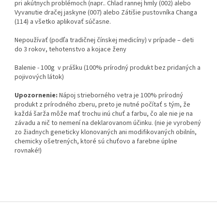
pri akútnych problémoch (napr.. Chlad rannej hmly (002) alebo
Vyvanutie dračej jaskyne (007) alebo Zátišie pustovníka Changa
(114) a všetko aplikovať súčasne.
Nepoužívať (podľa tradičnej čínskej medicíny) v prípade – deti
do 3 rokov, tehotenstvo a kojace ženy
Balenie - 100g v prášku (100% prírodný produkt bez pridaných a
pojivových látok)
Upozornenie:
Nápoj strieborného vetra je 100% prírodný
produkt z prírodného zberu, preto je nutné počítať s tým, že
každá šarža môže mať trochu inú chuť a farbu, čo ale nie je na
závadu a nič to nemení na deklarovanom účinku. (nie je vyrobený
zo žiadnych geneticky klonovaných ani modifikovaných obilnín,
chemicky ošetrených, ktoré sú chuťovo a farebne úplne
rovnaké!)
Z
á