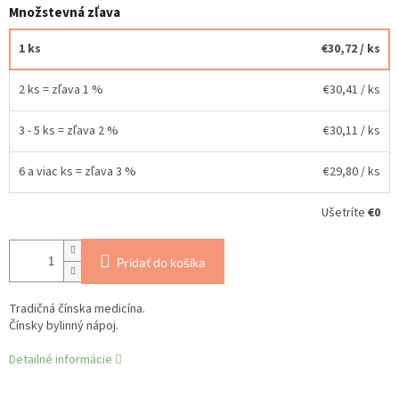
Množstevná zľava
1 ks
€30,72
/ ks
2 ks = zľava 1 %
€30,41
/ ks
3 - 5 ks = zľava 2 %
€30,11
/ ks
6 a viac ks = zľava 3 %
€29,80
/ ks
Ušetríte
€0
Pridať do košíka
Tradičná čínska medicína.
Čínsky bylinný nápoj.
Detailné informácie