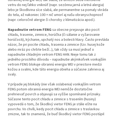
vetru do nej ľahko vniknúť (napr. sezónna jarná a letná alergia)
lebo je škodlivina síce slabá, ale permanentne sa pomaly vkráda
do tela, až nakoniec 100 × nič umorí aj našu obranyschopnosť
(napr. celoročné alergie či choroby z klimatizácia apod.).
Napadnutie vetrom FENG
sa obecne prejavuje ako pocit
chladu, trasenie, zimnice, horúčka (či sálanie a vyžarovanie
horúčosti), kýchanie, upchatý nos a bolesti hlavy. Často prevláda
názor, že pri pocite chladu, trasenia a zimnice (tzv. husej kože
alebo mráz po chrbte beží...), tak vždy sa musí jednať o
napadnutie chladným vetrom FENG HAN. Nieje tomu tak z
jedného prostého dôvo­du – napadnutie akýmkoľvek vonkajším
vetrom FENG blokuje obrannú energiu WEI v priestore medzi
kožou a svalmi, kde táto energia obieha a súčasne zahrieva aj
svaly.
V prípade jej blokády (nie však oslabenia) vonkajším vetrom
FENG potom obranná energia WEI nemôže dostatočne
prehrievať povrch a objavujú sa vyššie spomínané príznaky.
Súčasne tento pocit chladu a zimnice s trasením (husiny)
vypovedá o tom, že škodlivý vietor FENG je stále ešte na
povrchu. Vo chvíli, kedy pocit chladu a zimnice s traslavkou
zmizne, tak to znamená, že buď škodlivý vietor FENG postúpil