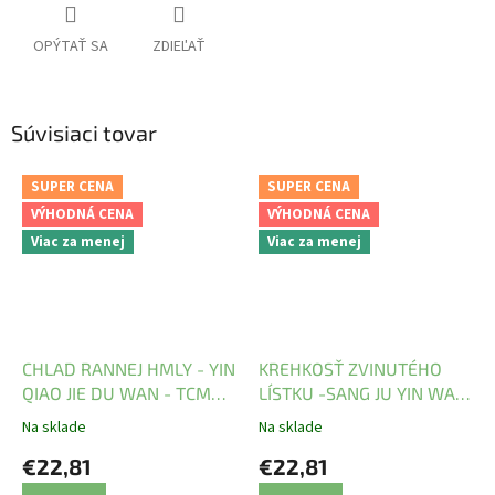
OPÝTAŤ SA
ZDIEĽAŤ
Súvisiaci tovar
SUPER CENA
SUPER CENA
VÝHODNÁ CENA
VÝHODNÁ CENA
Viac za menej
Viac za menej
CHLAD RANNEJ HMLY - YIN
KREHKOSŤ ZVINUTÉHO
QIAO JIE DU WAN - TCM
LÍSTKU -SANG JU YIN WAN
Herbs
- TCM Herbs
Na sklade
Na sklade
€22,81
€22,81