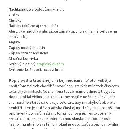
Nachladnutie s bolesťami v hrdle
Virózy
Chrípky
Nádchy (akútne aj chronické)
Alergické nádchy a alergické zápaly spojiviek (najmä peľové na
jar a v lete)
Angíny
Zápaly nosných dutín
Zápaly stredného ucha
Slnečná koprivka
Svrbivý a pálivý
atopický ekzém
Svrbenie kože, očí, nosu a hrdla
Popis podľa tradičnej čínskej medicíny
- „Vietor FENG je
nositeľom tisícich chorôb" hovorí sa v starých múdrych čínskych
lekárskych knihách. Neznamená to, že máme odmietať vyjsť z
domu, pokiaľ vidíme, ako sa stromy hrajú v nežnom vánku, ale
znamená to starať sa o svoje telo tak, aby mu akýkoľvek vietor
neublížil. Ten je totiž z hľadiska čínskej medicíny ako hrot oštepu
pripravený porušiť našu vnútornú rovnováhu. Tento „prienik
hrotu" do organizmu je jednoduchou skúškou (ne)odolnosti
nášho imunitného systému. Pokiaľ je odolnosť slabá, rovnováha