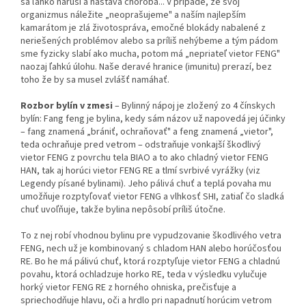
sa ľahko naruší a nastáva choroba... V prípade, že svoj
organizmus náležite „neoprašujeme" a naším najlepším
kamarátom je zlá životospráva, emočné blokády nabalené z
neriešených problémov alebo sa príliš nehýbeme a tým pádom
sme fyzicky slabí ako mucha, potom má „nepriateľ vietor FENG"
naozaj ľahkú úlohu. Naše deravé hranice (imunitu) prerazí, bez
toho že by sa musel zvlášť namáhať.
Rozbor bylín v zmesi
– Bylinný nápoj je zložený zo 4 čínskych
bylín: Fang feng je bylina, kedy sám ná­zov už napovedá jej účinky
– fang znamená „brániť, ochraňovať" a feng znamená „vietor",
teda ochraňuje pred vetrom – odstraňuje vonkajší škodlivý
vietor FENG z povrchu tela BIAO a to ako chladný vietor FENG
HAN, tak aj horúci vietor FENG RE a tlmí svrbivé vyrážky (viz
Legendy písané bylinami). Jeho pálivá chuť a te­plá povaha mu
umožňuje rozptyľovať vietor FENG a vlhkosť SHI, zatiaľ čo sladká
chuť uvoľňuje, takže bylina nepôsobí príliš útočne.
To z nej robí vhodnou bylinu pre vypudzovanie škodlivého vetra
FENG, nech už je kombinovaný s chladom HAN alebo horúčosťou
RE. Bo he má pálivú chuť, ktorá roz­ptyľuje vietor FENG a chladnú
povahu, ktorá ochladzuje hor­ko RE, teda v výsledku vylučuje
horký vietor FENG RE z horného ohniska, prečisťuje a
spriechodňuje hlavu, oči a hrdlo pri napadnutí horúcim vetrom