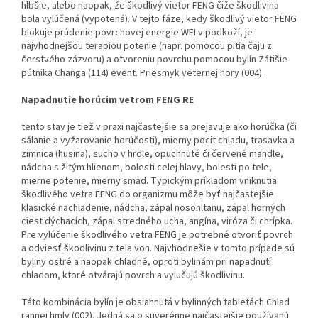
hlbšie, alebo naopak, že škodlivý vietor FENG čiže škodlivina
bola vylúčená (vypotená). V tejto fáze, kedy škodlivý vietor FENG
blokuje prúdenie povrchovej energie WEI v podkoží, je
najvhodnejšou terapiou potenie (napr. pomocou pitia čaju z
čerstvého zázvoru) a otvoreniu povrchu pomocou bylín Zátišie
pútnika Changa (114) event. Priesmyk veternej hory (004).
Napadnutie horúcim vetrom FENG RE
tento stav je tiež v praxi najčastejšie sa prejavuje ako horúčka (či
sálanie a vyžarovanie horúčosti), mierny pocit chladu, trasavka a
zimnica (husina), sucho v hrdle, opuchnuté či červené mandle,
nádcha s žltým hlienom, bolesti celej hlavy, bolesti po tele,
mierne potenie, mierny smäd. Typickým príkladom vniknutia
škodlivého vetra FENG do organizmu môže byť najčastejšie
klasické nachladenie, nádcha, zápal nosohltanu, zápal horných
ciest dýchacích, zápal stredného ucha, angína, viróza či chrípka.
Pre vylúčenie škodlivého vetra FENG je potrebné otvoriť povrch
a odviesť škodlivinu z tela von. Najvhodnešie v tomto prípade sú
byliny ostré a na­opak chladné, oproti bylinám pri napadnutí
chladom, ktoré otvárajú povrch a vylučujú škodlivinu.
Táto kombinácia bylín je obsiahnutá v bylinných tabletách Chlad
rannej hmly (002). Jedná sa o suverénne najčastejšie používanú