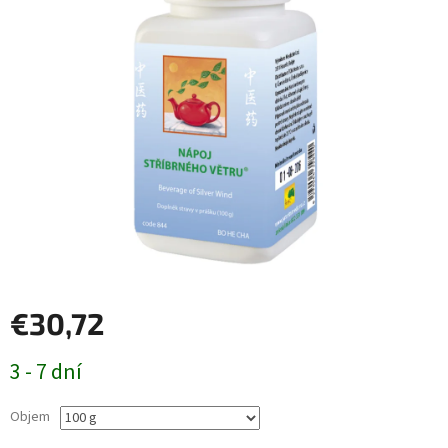
€30,72
Jednotková
3 - 7 dní
cena:
Objem