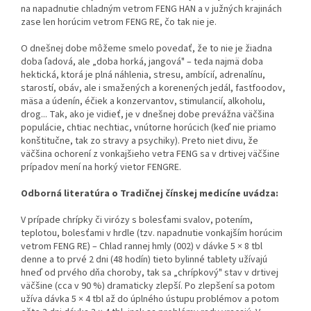
na napadnutie chladným vetrom FENG HAN a v južných krajinách
zase len horúcim vetrom FENG RE, čo tak nie je.
O dnešnej dobe môžeme smelo povedať, že to nie je žiadna
doba ľadová, ale „doba horká, jangová" – teda najmä doba
hektická, ktorá je plná náhlenia, stresu, ambícií, adrenalínu,
starostí, obáv, ale i smažených a korenených jedál, fastfoodov,
mäsa a údenín, éčiek a konzervantov, stimulancií, alkoholu,
drog... Tak, ako je vidieť, je v dnešnej dobe prevážna väčšina
populácie, chtiac nechtiac, vnútorne horúcich (keď nie priamo
konštitučne, tak zo stravy a psychiky). Preto niet divu, že
väčšina ochorení z vonkajšieho vetra FENG sa v drtivej väčšine
prípadov mení na horký vietor FENGRE.
Odborná literatúra o Tradičnej čínskej medicíne uvádza:
V prípade chrípky či virózy s bolesťami svalov, potením,
teplotou, bolesťami v hrdle (tzv. napadnutie vonkajším hor­úcim
vetrom FENG RE) – Chlad rannej hmly (002) v dávke 5 × 8 tbl
denne a to prvé 2 dni (48 hodín) tieto bylinné tablety užívajú
hneď od prvého dňa choroby, tak sa „chrípkový" stav v drtivej
väčšine (cca v 90 %) dramaticky zlepší. Po zlepšení sa potom
užíva dávka 5 × 4 tbl až do úplného ústupu problémov a potom