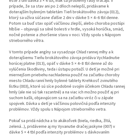
ešte 3 dni dávka 3 × 4 tbl, inak sa problémy rady vracajú. V
prípade, že sa stav ani po 2 dňoch nelepší, pridávame k
doterajším bylinným tabletám Tieň brokátového závoja (012),
ktorý sa užíva súčasne ďalšie 2 dni v dávke 5 × 4–6 tbl denne.
Potom sa buď stav opäť väčšinou zlepší, alebo choroba postúpi
hlbšie – objavujú sa silné bolesti v hrdle, vysoká horúčka, smäd,
nočné potenie a zhoršenie stavu v noci. Vždy spolu s Nápojom
strieborného větra.
V tomto prípade angíny sa vysadzuje Chlad rannej mlhy a k
doterajšiemu Tieňu brokátového závoja pridáva Vychladnutie
horúcej platne (013), opäť v dávke 5 × 4–8 tbl denne až do
vylúčenia škodliviny, teda i ústupu potiaží. U detí je možné pri
miernejšom priebehu nachladenia použiť na začiatku choroby
miesto Chladu ranní hmly bylinné tablety Krehkosť zvinutého
lístku (003), ktoré sú síce podobné svojím účinkom Chladu rannej
hmly (ale nie sú tak razantné) a na viac ich možno použiť aj pri
suchom kašli, objavujúcom sa na začiatku viróz či u zápale
spojivek. Dávka u detí je väčšinou polovičná podľa intenzity
problémov. Vždy spolu s Nápojom strieborného vetra.
Pokiaľ sa pridá nádcha a to akákoľvek (biela, riedka, žltá,
zelená...), pridáveme aj my Vyvanutie dračej jaskyne (007) v
dávke 5 × 4 tbl podľa intenzity problémov s dávkovaním