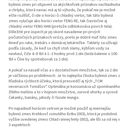
bylinnú zmes pri objavení sa akýchkoľvek príznakov nachladnutia
a chrípky, ktorá naviac má aj tú výhodu, že pokiaľ nie je možné
ešte rozlíšiť, či ide o horúci či chladný vietor, tak táto bylinná
zmes vylučuje ako horúci vietor FENG RE, tak čiastočne aj
chladný vietor FENG HAN (pretože odblokováva povrch tela).
Dôle­žité pre úspech je jej skoré nasadenie pri prvých
počiatočných príznakoch viró­zy, preto je dobré mať túto zmes
ihneď po ruke, trebárs v domácej lekárničke. Tab­lety sa užívajú
podľa zásady, že keď sa chytí stoh slamy, kýbľom vody sa
neuhasí, čiže 4–8 tbl à 1–2 hodiny prvé 2 dni (teda balenie o 100
tbl v Číne by spotrebovali za 2 dni).
A pokiaľ sa nasadí včas a v dostatočnom množstve, tak za 2 dni
je väčšinou po problémoch. Je to naj­lepšia čínska bylinná zmes z
hľadiska rýchlosti účinku, ktorá presvedčí aj tých „TCM
neveriacich Tomášov". Optimálna je konzumácia už spomínaného
žltého melónu a to v hojnom množstve, surové uhorky a syrové
čakanky, banány, jahody či fazule mungo.
Pri napadnutí horúcim vetrom je možné použiť aj miernejšiu
bylinnú zmes Krehkosť zvinutého lístku (003), ktorá je podobná
vyššie uvedenej zmesi Chlad rannej hmly (002), ale líši sa od nej v
3 aspektoch: