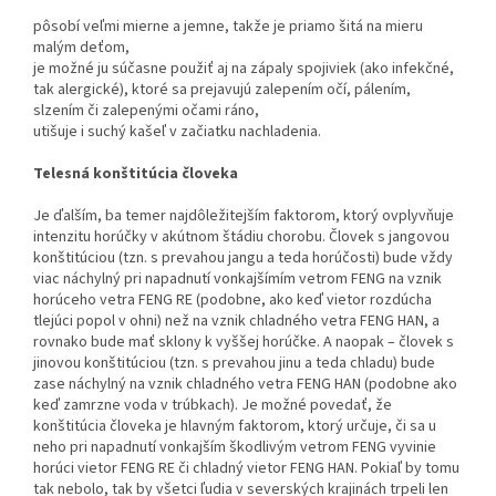
pôsobí veľmi mierne a jemne, takže je priamo šitá na mieru
malým deťom,
je možné ju súčasne použiť aj na zápaly spojiviek (ako infekčné,
tak alergické), ktoré sa prejavujú zalepením očí, pále­ním,
slzením či zalepenými očami ráno,
utišuje i suchý kašeľ v začiatku nachladenia.
Telesná konštitúcia človeka
Je ďalším, ba temer najdôležitejším faktorom, ktorý ovplyvňuje
intenzitu horúčky v akútnom štádiu chorobu. Človek s jangovou
konštitúciou (tzn. s prevahou jangu a teda horúčosti) bude vždy
viac náchylný pri napadnutí vonkajšímím vet­rom FENG na vznik
horúceho vetra FENG RE (podobne, ako keď vietor rozdúcha
tlejúci popol v ohni) než na vznik chladného vetra FENG HAN, a
rovnako bude mať sklony k vyššej horúčke. A naopak – človek s
jinovou konštitúciou (tzn. s prevahou jinu a teda chladu) bude
zase náchylný na vznik chladného vetra FENG HAN (po­dobne ako
keď zamrzne voda v trúbkach). Je možné povedať, že
konštitúcia človeka je hlavným faktorom, ktorý určuje, či sa u
neho pri napadnutí vonkajším škodlivým vetrom FENG vyvinie
horúci vietor FENG RE či chladný vietor FENG HAN. Pokiaľ by tomu
tak nebolo, tak by všetci ľudia v severských krajinách trpeli len