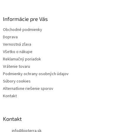
p
ä
Informácie pre Vás
t
i
Obchodné podmienky
e
Doprava
Vernostná zľava
Všetko o nákupe
Reklamačný poriadok
Vrátenie tovaru
Podmienky ochrany osobných údajov
Súbory cookies
Alternatívne riešenie sporov
Kontakt
Kontakt
info
@
bioterra.sk