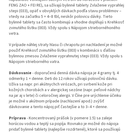
FENG ZAO + FEI RE), sa užívajú bylinné tablety Zvlaženie vyprahlej
stepi (033), opäť v ob­vyklých dávkach podľa stavu problémov –
vtedy na začiatku 5 × 4–8 tbl, neskôr polovicu dávky. Tieto
bylinné tablety sa často kombinujú a vhodne doplňujú s Krehkosť
zvinutého lístku (003). Vždy spolu s Nápojom striebornéhoného
vetra.
V prípade náhlej straty hlasu či chrapotu pri nachladení je možné
použiť Krehkosť zvinutého lístku (003) v kombi­nácii s ďalšou
bylinnou zmesou Zvlaženie vyprahnutej stepi (033). Vždy spolu s
Nápojom strieborného vatra.
Dávkovanie
- doporučená denná dávka nápoja je 4 gramy tj. 4
odmerky 1 × denne. Deti do 12 rokov užívajú polovičnú dávku.
Užíva sa napr. pri akútnychch virózach, pri svrbení kože pri
kožných chorobách a v alergickej sezóne (napr. peľové nádchy
na jar aj v lete) či celoročnej alergii. V Číne pre urých­lenie účinku
je možné v akútnom prípade (nachlazení apod.) zvýšiť
dávkovanie a tento nápoj piť častejšie a to 3–4 × denne.
Príprava
- Koncentrovaný prášok (v pomere 1:5) sa zaleje
horúcou vodou a teplý sa popíja. Rovnako je možné do nápoja
pridať bylinné tablety (najlepšie rozdrtené), ktoré sa používajú