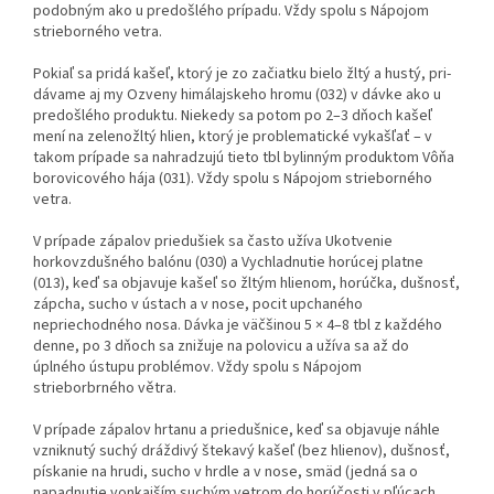
podobným ako u predošlého prí­padu. Vždy spolu s Nápojom
strieborného vetra.
Pokiaľ sa pridá kašeľ, ktorý je zo začiatku bielo žltý a hustý, pri­
dávame aj my Ozveny himálajskeho hromu (032) v dávke ako u
predošlého produktu. Niekedy sa potom po 2–3 dňoch kašeľ
mení na zelenožltý hlien, ktorý je problematické vykašľať – v
takom prípade sa nahradzujú tieto tbl bylinným produktom Vôňa
borovicového hája (031). Vždy spolu s Nápojom strieborného
vetra.
V prípade zápalov priedušiek sa často užíva Ukotvenie
horkovzduš­ného balónu (030) a Vychladnutie horúcej platne
(013), keď sa objavuje kašeľ so žltým hlienom, horúčka, dušnosť,
zápcha, sucho v ústach a v nose, pocit upchaného
nepriechodného nosa. Dávka je väčšinou 5 × 4–8 tbl z kaž­dého
denne, po 3 dňoch sa znižuje na polovicu a užíva sa až do
úplného ústupu problémov. Vždy spolu s Nápojom
strieborbrného větra.
V prípade zápalov hrtanu a priedušnice, keď sa objavuje náhle
vzniknutý suchý dráždivý štekavý kašeľ (bez hlienov), dušnosť,
pískanie na hrudi, sucho v hrdle a v nose, smäd (jedná sa o
napadnutie vonkajším suchým vetrom do horúčosti v pľúcach