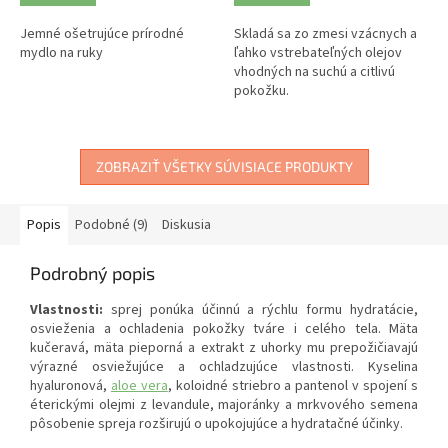
Jemné ošetrujúce prírodné
Skladá sa zo zmesi vzácnych a
mydlo na ruky
ľahko vstrebateľných olejov
vhodných na suchú a citlivú
pokožku.
ZOBRAZIŤ VŠETKY SÚVISIACE PRODUKTY
Popis
Podobné (9)
Diskusia
Podrobný popis
Vlastnosti:
sprej ponúka účinnú a rýchlu formu hydratácie,
osvieženia a ochladenia pokožky tváre i celého tela. Mäta
kučeravá, mäta pieporná a extrakt z uhorky mu prepožičiavajú
výrazné osviežujúce a ochladzujúce vlastnosti. Kyselina
hyaluronová,
aloe vera
, koloidné striebro a pantenol v spojení s
éterickými olejmi z levandule, majoránky a mrkvového semena
pôsobenie spreja rozširujú o upokojujúce a hydratačné účinky.