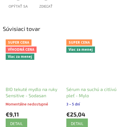
OPÝTAŤ SA
ZDIEĽAŤ
Súvisiaci tovar
SUPER CENA
SUPER CENA
VÝHODNÁ CENA
Viac za menej
Viac za menej
BIO tekuté mydlo na ruky
Sérum na suchú a citlivú
Sensitive - Sodasan
pleť - Mylo
Momentálne nedostupné
3 – 5 dní
€9,11
€25,04
DETAIL
DETAIL