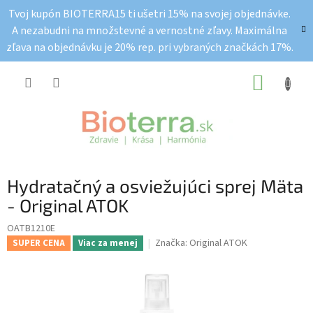
Prejsť
Tvoj kupón BIOTERRA15 ti ušetri 15% na svojej objednávke.
na
A nezabudni na množstevné a vernostné zľavy. Maximálna
obsah
zľava na objednávku je 20% rep. pri vybraných značkách 17%.
NÁKUP
KOŠÍK
Hydratačný a osviežujúci sprej Mäta
- Original ATOK
OATB1210E
Značka:
Original ATOK
SUPER CENA
Viac za menej