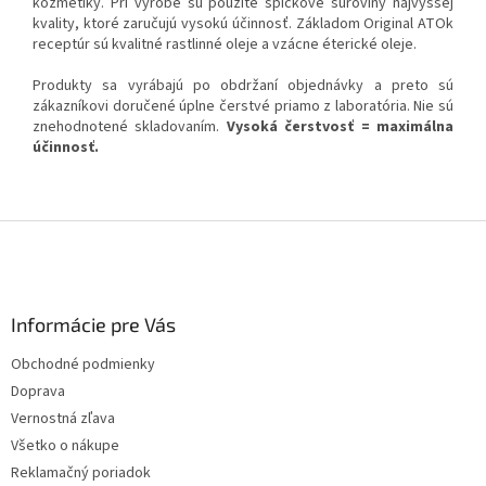
kozmetiky. Pri výrobe sú použité špičkové suroviny najvyššej
kvality, ktoré zaručujú vysokú účinnosť. Základom Original ATOk
receptúr sú kvalitné rastlinné oleje a vzácne éterické oleje.
Produkty sa vyrábajú po obdržaní objednávky a preto sú
zákazníkovi doručené úplne čerstvé priamo z laboratória. Nie sú
znehodnotené skladovaním.
Vysoká čerstvosť = maximálna
účinnosť.
Z
á
p
ä
Informácie pre Vás
t
i
Obchodné podmienky
e
Doprava
Vernostná zľava
Všetko o nákupe
Reklamačný poriadok