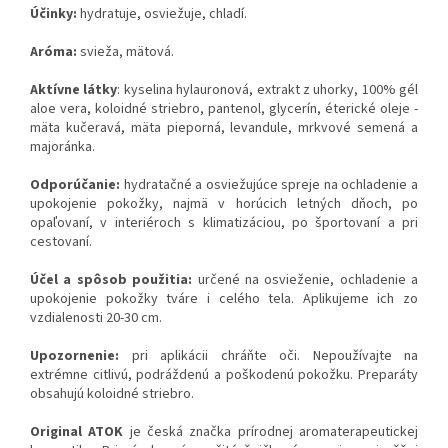
Účinky:
hydratuje, osviežuje, chladí.
Aróma:
svieža, mätová.
Aktívne látky
: kyselina hylauronová, extrakt z uhorky, 100% gél
aloe vera, koloidné striebro, pantenol, glycerín, éterické oleje -
mäta kučeravá, mäta pieporná, levandule, mrkvové semená a
majoránka.
Odporúčanie:
hydratačné a osviežujúce spreje na ochladenie a
upokojenie pokožky, najmä v horúcich letných dňoch, po
opaľovaní, v interiéroch s klimatizáciou, po športovaní a pri
cestovaní.
Účel a spôsob použitia:
určené na osvieženie, ochladenie a
upokojenie pokožky tváre i celého tela. Aplikujeme ich zo
vzdialenosti 20-30 cm.
Upozornenie:
pri aplikácii chráňte oči. Nepoužívajte na
extrémne citlivú, podráždenú a poškodenú pokožku. Preparáty
obsahujú koloidné striebro.
Original ATOK
je česká značka prírodnej aromaterapeutickej