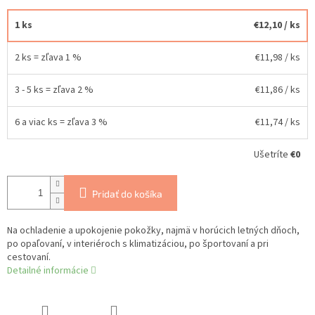
1 ks
€12,10
/ ks
2 ks = zľava 1 %
€11,98
/ ks
3 - 5 ks = zľava 2 %
€11,86
/ ks
6 a viac ks = zľava 3 %
€11,74
/ ks
Ušetríte
€0
Pridať do košíka
Na ochladenie a upokojenie pokožky, najmä v horúcich letných dňoch,
po opaľovaní, v interiéroch s klimatizáciou, po športovaní a pri
cestovaní.
Detailné informácie