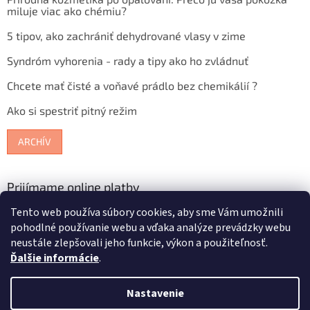
miluje viac ako chémiu?
5 tipov, ako zachrániť dehydrované vlasy v zime
Syndróm vyhorenia - rady a tipy ako ho zvládnuť
Chcete mať čisté a voňavé prádlo bez chemikálií ?
Ako si spestriť pitný režim
ARCHÍV
Prijímame online platby
Tento web používa súbory cookies, aby sme Vám umožnili
pohodlné používanie webu a vďaka analýze prevádzky webu
neustále zlepšovali jeho funkcie, výkon a použiteľnosť.
Ďalšie informácie
.
Vytvoril Shoptet
Nastavenie