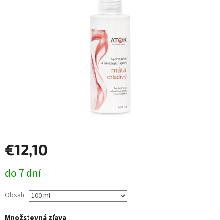
€12,10
Jednotková
do 7 dní
cena:
Obsah
Množstevná zľava