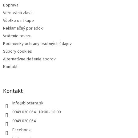
e
Doprava
Vernostná zľava
Všetko o nákupe
Reklamačný poriadok
Vrátenie tovaru
Podmienky ochrany osobných údajov
Súbory cookies
Alternatívne riešenie sporov
Kontakt
Kontakt
info
@
bioterra.sk
0949 020 054 | 10:00 - 18:00
0949 020 054
Facebook