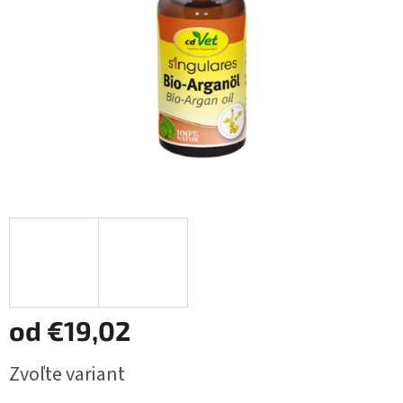
od
€19,02
Jednotková
Zvoľte variant
cena: