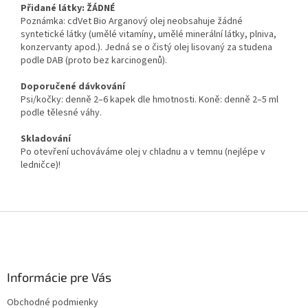
Přidané látky: ŽÁDNÉ
Poznámka: cdVet Bio Arganový olej neobsahuje žádné
syntetické látky (umělé vitamíny, umělé minerální látky, plniva,
konzervanty apod.). Jedná se o čistý olej lisovaný za studena
podle DAB (proto bez karcinogenů).
Doporučené dávkování
Psi/kočky: denně 2–6 kapek dle hmotnosti. Koně: denně 2–5 ml
podle tělesné váhy.
Skladování
Po otevření uchováváme olej v chladnu a v temnu (nejlépe v
ledničce)!
Z
á
p
ä
Informácie pre Vás
t
i
Obchodné podmienky