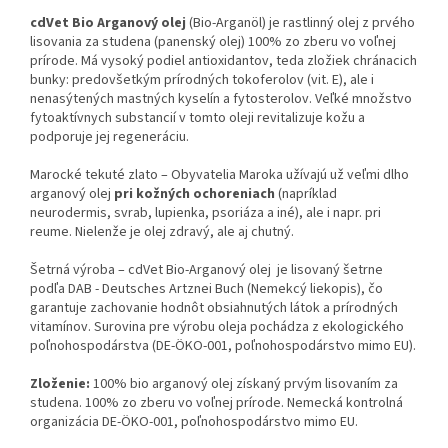
cdVet Bio Arganový olej
(Bio-Arganöl) je rastlinný olej z prvého
lisovania za studena (panenský olej) 100% zo zberu vo voľnej
prírode. Má vysoký podiel antioxidantov, teda zložiek chránacich
bunky: predovšetkým prírodných tokoferolov (vit. E), ale i
nenasýtených mastných kyselín a fytosterolov. Veľké množstvo
fytoaktívnych substancií v tomto oleji revitalizuje kožu a
podporuje jej regeneráciu.
Marocké tekuté zlato – Obyvatelia Maroka užívajú už veľmi dlho
arganový olej
pri kožných ochoreniach
(napríklad
neurodermis, svrab, lupienka, psoriáza a iné), ale i napr. pri
reume. Nielenže je olej zdravý, ale aj chutný.
Šetrná výroba – cdVet Bio-Arganový olej je lisovaný šetrne
podľa DAB - Deutsches Artznei Buch (Nemekcý liekopis), čo
garantuje zachovanie hodnôt obsiahnutých látok a prírodných
vitamínov. Surovina pre výrobu oleja pochádza z ekologického
poľnohospodárstva (DE-ÖKO-001, poľnohospodárstvo mimo EU).
Zloženie:
100% bio arganový olej získaný prvým lisovaním za
studena. 100% zo zberu vo voľnej prírode. Nemecká kontrolná
organizácia DE-ÖKO-001, poľnohospodárstvo mimo EU.