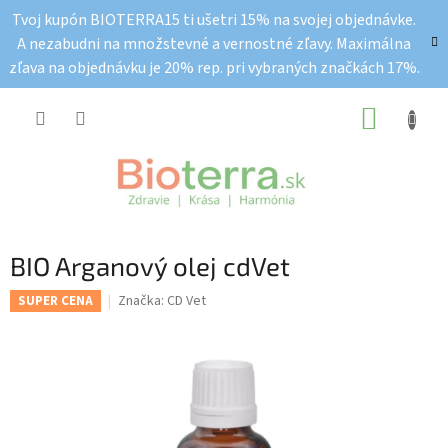
Prejsť
Tvoj kupón BIOTERRA15 ti ušetri 15% na svojej objednávke.
na
A nezabudni na množstevné a vernostné zľavy. Maximálna
obsah
zľava na objednávku je 20% rep. pri vybraných značkách 17%.
NÁKUP
KOŠÍK
BIO Arganový olej cdVet
Značka:
CD Vet
SUPER CENA