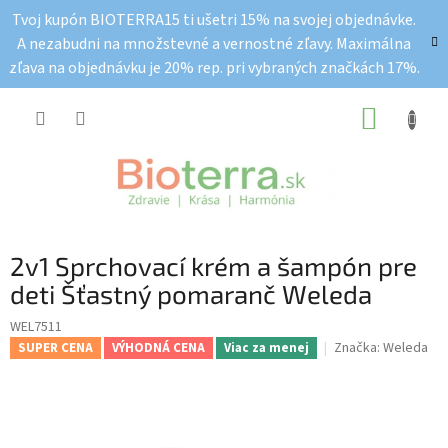
Prejsť
Tvoj kupón BIOTERRA15 ti ušetri 15% na svojej objednávke.
na
A nezabudni na množstevné a vernostné zľavy. Maximálna
obsah
zľava na objednávku je 20% rep. pri vybraných značkách 17%.
NÁKUP
KOŠÍK
2v1 Sprchovací krém a šampón pre
deti Šťastný pomaranč Weleda
WEL7511
Značka:
Weleda
SUPER CENA
VÝHODNÁ CENA
Viac za menej