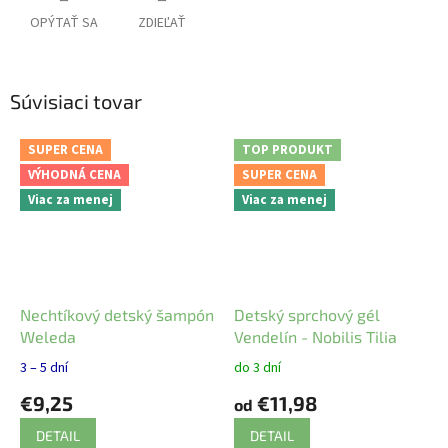
OPÝTAŤ SA
ZDIEĽAŤ
Súvisiaci tovar
SUPER CENA
TOP PRODUKT
VÝHODNÁ CENA
SUPER CENA
Viac za menej
Viac za menej
Nechtíkový detský šampón
Detský sprchový gél
Weleda
Vendelín - Nobilis Tilia
3 – 5 dní
do 3 dní
€9,25
€11,98
od
DETAIL
DETAIL