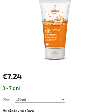
€7,24
Jednotková
3 - 7 dní
cena:
Objem
Množstevná zľava