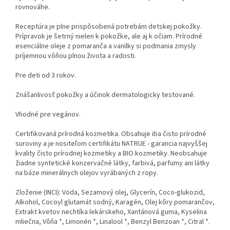
rovnováhe.
Receptúra ​​je plne prispôsobená potrebám detskej pokožky.
Prípravok je šetrný nielen k pokožke, ale aj k očiam. Prírodné
esenciálne oleje z pomaranča a vanilky si podmania zmysly
príjemnou vôňou plnou života a radosti.
Pre deti od 3 rokov.
Znášanlivosť pokožky a účinok dermatologicky testované.
Vhodné pre vegánov.
Certifikovaná prírodná kozmetika. Obsahuje iba čisto prírodné
suroviny a je nositeľom certifikátu NATRUE - garancia najvyššej
kvality čisto prírodnej kozmetiky a BIO kozmetiky. Neobsahuje
žiadne syntetické konzervačné látky, farbivá, parfumy ani látky
na báze minerálnych olejov vyrábaných z ropy.
Zloženie (INCI): Voda, Sezamový olej, Glycerín, Coco-glukozid,
Alkohol, Cocoyl glutamát sodný, Karagén, Olej kôry pomarančov,
Extrakt kvetov nechtíka lekárskeho, Xantánová guma, Kyselina
mliečna, Vôňa *, Limonén *, Linalool *, Benzyl Benzoan *, Citral *.