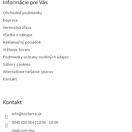
Informácie pre Vás
t
i
Obchodné podmienky
e
Doprava
Vernostná zľava
Všetko o nákupe
Reklamačný poriadok
Vrátenie tovaru
Podmienky ochrany osobných údajov
Súbory cookies
Alternatívne riešenie sporov
Kontakt
Kontakt
info
@
bioterra.sk
0949 020 054 | 10:00 - 18:00
0949 020 054