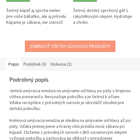
Šetrný kúpeľ aj sprcha nielen
Šetrný detský sprchový gél s
pre vaše bábätko, ale aj prírodu.
rakytníkovým olejom. Hydratuje
Kúpanie je zábava, nie starosť.
a chráni.
ZOBRAZIŤ VŠETKY SÚVISIACE PRODUKTY
Popis
Podobné (3)
Diskusia (1)
Podrobný popis
Jemná umývacia emulzia na umývanie od hlavy po päty s hrejivou
vôňou pomaranča. Nevysušuje pokožku a je šetrná k očiam.
Vďaka receptúre z prírodných surovín je obzvlášť vhodná pre
detskú pokožku.
Krémová umývacia emulzia je ideálna na umývanie od hlavy až po
päty. Vďaka jemnej pene a hravej vôni prináša novú zábavu pri
kúpaní. Zloženie z prírodných surovín s BIO sezamovým olejom
vyživuje pokožku a zachováva jej vlhkosť v prirodzenej