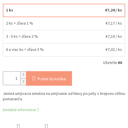
1 ks
€7,24
/ ks
2 ks = zľava 1 %
€7,17
/ ks
3 - 5 ks = zľava 2 %
€7,10
/ ks
6 a viac ks = zľava 3 %
€7,02
/ ks
Ušetríte
€0
Pridať do košíka
Jemná umývacia emulzia na umývanie od hlavy po päty s hrejivou vôňou
pomaranča.
Detailné informácie