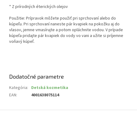
* Z prírodných éterických olejov
Použitie: Prípravok môžete použiť pri sprchovaní alebo do
kúpeľu. Pri sprchovaní naneste pár kvapiek na pokožku aj do
vlasov, jemne vmasírujte a potom opláchnite vodou. V prípade
kúpeľa pridajte pár kvapiek do vody vo vani a užite si príjemne
voňavý kúpeľ.
Dodatočné parametre
Kategória
:
Detská kozmetika
EAN
:
4001638075114
Z
á
p
ä