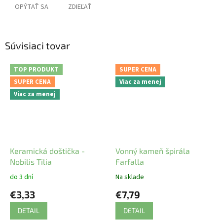
OPÝTAŤ SA
ZDIEĽAŤ
Súvisiaci tovar
TOP PRODUKT
SUPER CENA
SUPER CENA
Viac za menej
Viac za menej
Keramická doštička -
Vonný kameň špirála
Nobilis Tilia
Farfalla
do 3 dní
Na sklade
€3,33
€7,79
DETAIL
DETAIL