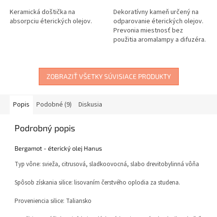
Keramická doštička na
Dekoratívny kameň určený na
absorpciu éterických olejov.
odparovanie éterických olejov.
Prevonia miestnosť bez
použitia aromalampy a difuzéra.
ZOBRAZIŤ VŠETKY SÚVISIACE PRODUKTY
Popis
Podobné (9)
Diskusia
Podrobný popis
Bergamot - éterický olej Hanus
Typ vône: svieža, citrusová, sladkoovocná, slabo drevitobylinná vôňa
Spôsob získania silice: lisovaním čerstvého oplodia za studena.
Proveniencia silice: Taliansko