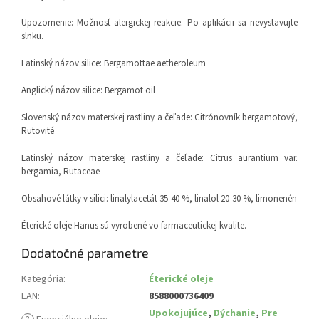
Upozornenie: Možnosť alergickej reakcie. Po aplikácii sa nevystavujte
slnku.
Latinský názov silice: Bergamottae aetheroleum
Anglický názov silice: Bergamot oil
Slovenský názov materskej rastliny a čeľade: Citrónovník bergamotový,
Rutovité
Latinský názov materskej rastliny a čeľade: Citrus aurantium var.
bergamia, Rutaceae
Obsahové látky v silici: linalylacetát 35-40 %, linalol 20-30 %, limonenén
Éterické oleje Hanus sú vyrobené vo farmaceutickej kvalite.
Dodatočné parametre
Kategória
:
Éterické oleje
EAN
:
8588000736409
Upokojujúce
,
Dýchanie
,
Pre