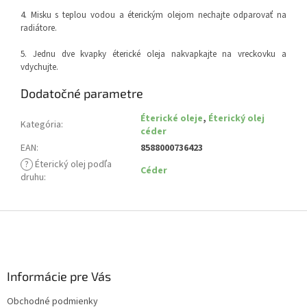
4. Misku s teplou vodou a éterickým olejom nechajte odparovať na
radiátore.
5. Jednu dve kvapky éterické oleja nakvapkajte na vreckovku a
vdychujte.
Dodatočné parametre
Éterické oleje
,
Éterický olej
Kategória
:
céder
EAN
:
8588000736423
?
Éterický olej podľa
Céder
druhu
:
Z
á
p
ä
Informácie pre Vás
t
i
Obchodné podmienky