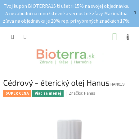
Prejsť
Tvoj kupón BIOTERRA15 ti ušetri 15% na svojej objednávke.
na
A nezabudni na množstevné a vernostné zľavy. Maximálna
obsah
zľava na objednávku je 20% rep. pri vybraných značkách 17%.
NÁKUP
KOŠÍK
Cédrový - éterický olej Hanus
HAN019
Značka:
Hanus
SUPER CENA
Viac za menej