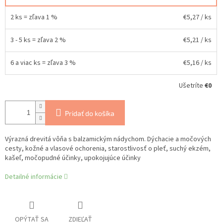
2 ks = zľava 1 %
€5,27
/ ks
3 - 5 ks = zľava 2 %
€5,21
/ ks
6 a viac ks = zľava 3 %
€5,16
/ ks
Ušetríte
€0
Pridať do košíka
V
ýrazná drevitá vôňa s balzamickým nádychom.
D
ýchacie a močových
cesty, kožné a vlasové ochorenia, starostlivosť o pleť, suchý ekzém,
kašeľ, močopudné účinky, upokojujúce účinky
Detailné informácie
OPÝTAŤ SA
ZDIEĽAŤ