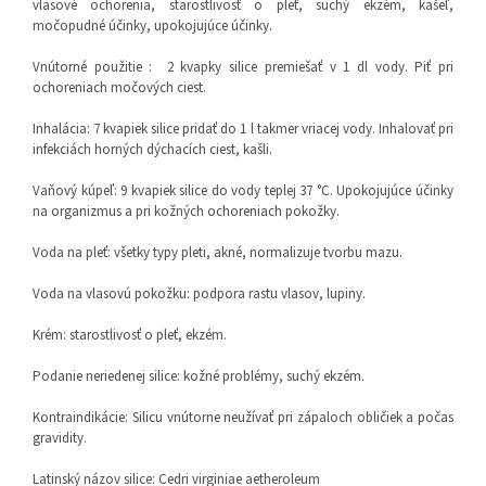
vlasové ochorenia, starostlivosť o pleť, suchý ekzém, kašeľ,
močopudné účinky, upokojujúce účinky.
Vnútorné použitie : 2 kvapky silice premiešať v 1 dl vody. Piť pri
ochoreniach močových ciest.
Inhalácia: 7 kvapiek silice pridať do 1 l takmer vriacej vody. Inhalovať pri
infekciách horných dýchacích ciest, kašli.
Vaňový kúpeľ: 9 kvapiek silice do vody teplej 37 °C. Upokojujúce účinky
na organizmus a pri kožných ochoreniach pokožky.
Voda na pleť: všetky typy pleti, akné, normalizuje tvorbu mazu.
Voda na vlasovú pokožku: podpora rastu vlasov, lupiny.
Krém: starostlivosť o pleť, ekzém.
Podanie neriedenej silice: kožné problémy, suchý ekzém.
Kontraindikácie: Silicu vnútorne neužívať pri zápaloch obličiek a počas
gravidity.
Latinský názov silice: Cedri virginiae aetheroleum