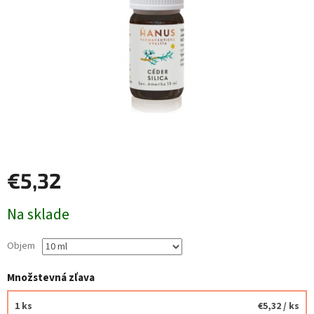
€5,32
Jednotková
Na sklade
cena:
Objem
Množstevná zľava
1 ks
€5,32
/ ks