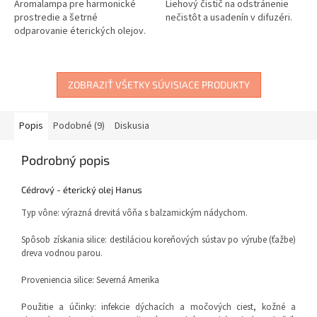
Aromalampa pre harmonické
Liehový čistič na odstránenie
prostredie a šetrné
nečistôt a usadenín v difuzéri.
odparovanie éterických olejov.
ZOBRAZIŤ VŠETKY SÚVISIACE PRODUKTY
Popis
Podobné (9)
Diskusia
Podrobný popis
Cédrový - éterický olej Hanus
Typ vône: výrazná drevitá vôňa s balzamickým nádychom.
Spôsob získania silice: destiláciou koreňových sústav po výrube (ťažbe)
dreva vodnou parou.
Proveniencia silice: Severná Amerika
Použitie a účinky: infekcie dýchacích a močových ciest, kožné a