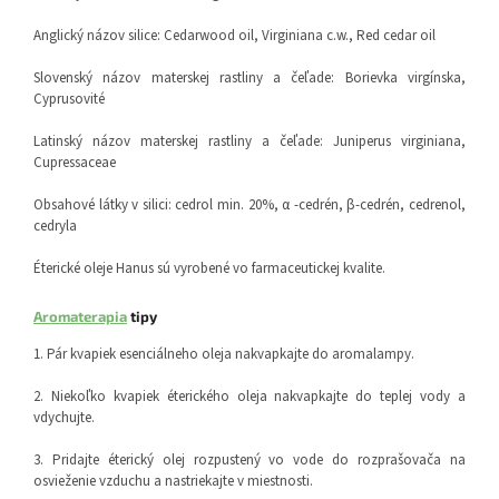
Anglický názov silice: Cedarwood oil, Virginiana c.w., Red cedar oil
Slovenský názov materskej rastliny a čeľade: Borievka virgínska,
Cyprusovité
Latinský názov materskej rastliny a čeľade: Juniperus virginiana,
Cupressaceae
Obsahové látky v silici: cedrol min. 20%, α -cedrén, β-cedrén, cedrenol,
cedryla
Éterické oleje Hanus sú vyrobené vo farmaceutickej kvalite.
Aromaterapia
tipy
1. Pár kvapiek esenciálneho oleja nakvapkajte do aromalampy.
2. Niekoľko kvapiek éterického oleja nakvapkajte do teplej vody a
vdychujte.
3. Pridajte éterický olej rozpustený vo vode do rozprašovača na
osvieženie vzduchu a nastriekajte v miestnosti.