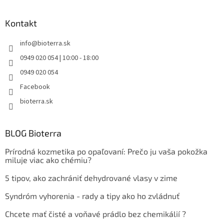
Kontakt
info
@
bioterra.sk
0949 020 054 | 10:00 - 18:00
0949 020 054
Facebook
bioterra.sk
BLOG Bioterra
Prírodná kozmetika po opaľovaní: Prečo ju vaša pokožka
miluje viac ako chémiu?
5 tipov, ako zachrániť dehydrované vlasy v zime
Syndróm vyhorenia - rady a tipy ako ho zvládnuť
Chcete mať čisté a voňavé prádlo bez chemikálií ?