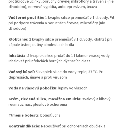
protikŕčové účinky, poruchy črevnej mikroflóry a trávenia (nie
dlhodobo), nervové vypätia, antidepresívum, únava
Vnútorné použitie:
1 kvapku silice premiešať v 1 dl vody. Piť
pri podpore trávenia a poruchách črevnej mikroflóry (nie
dlhodobo)
Kloktanie:
2 kvapky silice premiešať v 1 dl vody. Kloktať pri
zápale ústnej dutiny a bolestiach hrdla
Inhalácia:
5 kvapiek silice pridať do 1 l takmer vriacej vody.
Inhalovať pri infekciách horných dýchacích ciest
Vaňový kúpeľ:
5 kvapiek silice do vody teplej 37 °C. Pri
depresiách, únave a proti vírusom
Voda na vlasovú pokožku:
lupiny vo vlasoch
Krém, riedená silica, masážna emulzia:
svalový a kĺbový
reumatizmus, plesňové ochorenia
Tlmenie bolesti:
bolesť ucha
Kontraindikácie:
Nepoužívať pri ochoreniach obličiek a