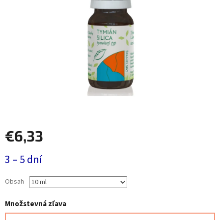
€6,33
Jednotková
3 – 5 dní
cena:
Obsah
Množstevná zľava