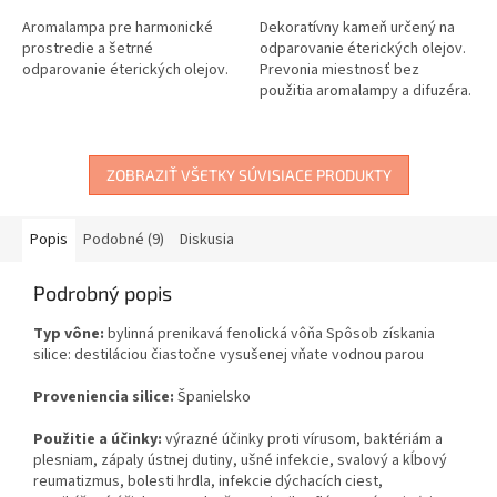
Aromalampa pre harmonické
Dekoratívny kameň určený na
prostredie a šetrné
odparovanie éterických olejov.
odparovanie éterických olejov.
Prevonia miestnosť bez
použitia aromalampy a difuzéra.
ZOBRAZIŤ VŠETKY SÚVISIACE PRODUKTY
Popis
Podobné (9)
Diskusia
Podrobný popis
Typ vône:
bylinná prenikavá fenolická vôňa Spôsob získania
silice: destiláciou čiastočne vysušenej vňate vodnou parou
Proveniencia silice:
Španielsko
Použitie a účinky:
výrazné účinky proti vírusom, baktériám a
plesniam, zápaly ústnej dutiny, ušné infekcie, svalový a kĺbový
reumatizmus, bolesti hrdla, infekcie dýchacích ciest,