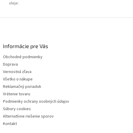
oleje
:
Z
á
p
ä
Informácie pre Vás
t
i
Obchodné podmienky
e
Doprava
Vernostná zľava
Všetko o nákupe
Reklamačný poriadok
Vrátenie tovaru
Podmienky ochrany osobných údajov
Súbory cookies
Alternatívne riešenie sporov
Kontakt