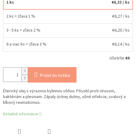
1 ks
€6,33
/ ks
2 ks = zľava 1 %
€6,27
/ ks
3 - 5 ks = zľava 2 %
€6,20
/ ks
6 a viac ks = zľava 3 %
€6,14
/ ks
Ušetríte
€0
Pridať do košíka
Éterický olej s výraznou bylinnou vôňou. Pôsobí proti vírusom,
baktériám a plesniam. Zápaly ústnej dutiny, ušné infekcie, svalový a
kĺbový reumatizmus.
Detailné informácie