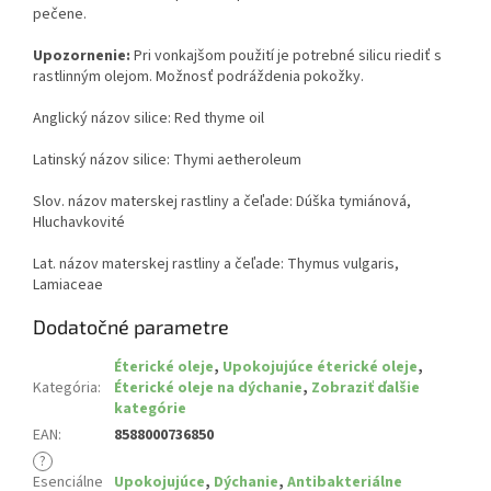
pečene.
Upozornenie:
Pri vonkajšom použití je potrebné silicu riediť s
rastlinným olejom. Možnosť podráždenia pokožky.
Anglický názov silice: Red thyme oil
Latinský názov silice: Thymi aetheroleum
Slov. názov materskej rastliny a čeľade: Dúška tymiánová,
Hluchavkovité
Lat. názov materskej rastliny a čeľade: Thymus vulgaris,
Lamiaceae
Dodatočné parametre
Éterické oleje
,
Upokojujúce éterické oleje
,
Kategória
:
Éterické oleje na dýchanie
,
Zobraziť ďalšie
kategórie
EAN
:
8588000736850
?
Esenciálne
Upokojujúce
,
Dýchanie
,
Antibakteriálne