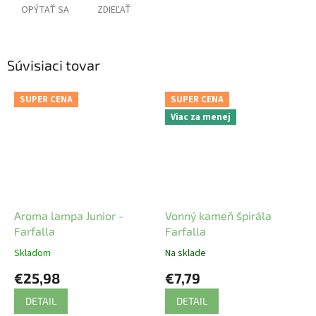
OPÝTAŤ SA
ZDIEĽAŤ
Súvisiaci tovar
SUPER CENA
SUPER CENA
Viac za menej
Aroma lampa Junior -
Vonný kameň špirála
Farfalla
Farfalla
Skladom
Na sklade
€25,98
€7,79
DETAIL
DETAIL