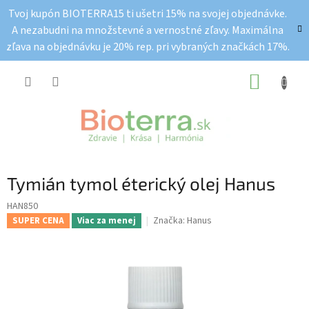
Prejsť
Tvoj kupón BIOTERRA15 ti ušetri 15% na svojej objednávke.
na
A nezabudni na množstevné a vernostné zľavy. Maximálna
obsah
zľava na objednávku je 20% rep. pri vybraných značkách 17%.
NÁKUP
KOŠÍK
Tymián tymol éterický olej Hanus
HAN850
Značka:
Hanus
SUPER CENA
Viac za menej