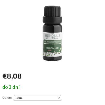
€8,08
Jednotková
do 3 dní
cena:
Objem