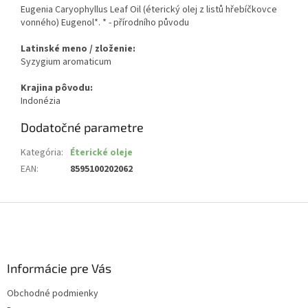
Eugenia Caryophyllus Leaf Oil (éterický olej z listů hřebíčkovce
vonného) Eugenol*. * - přírodního původu
Latinské meno / zloženie:
Syzygium aromaticum
Krajina pôvodu:
Indonézia
Dodatočné parametre
Kategória
:
Éterické oleje
EAN
:
8595100202062
Z
á
p
ä
Informácie pre Vás
t
i
Obchodné podmienky
e