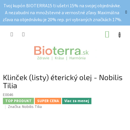
Prejsť
Tvoj kupón BIOTERRA15 ti ušetri 15% na svojej objednávke.
na
A nezabudni na množstevné a vernostné zľavy. Maximálna
obsah
zľava na objednávku je 20% rep. pri vybraných značkách 17%.
NÁKUP
KOŠÍK
Klinček (listy) éterický olej - Nobilis
Tilia
E0046
TOP PRODUKT
SUPER CENA
Viac za menej
Značka:
Nobilis Tilia