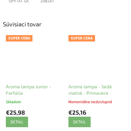
OPÝTAŤ SA
ZDIEĽAŤ
Súvisiaci tovar
SUPER CENA
SUPER CENA
Aroma lampa Junior -
Aroma lampa - šedá
Farfalla
matná - Primavera
Skladom
Momentálne nedostupné
€25,98
€25,16
DETAIL
DETAIL