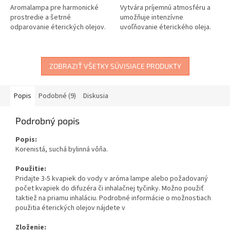
Aromalampa pre harmonické
Vytvára príjemnú atmosféru a
prostredie a šetrné
umožňuje intenzívne
odparovanie éterických olejov.
uvoľňovanie éterického oleja.
ZOBRAZIŤ VŠETKY SÚVISIACE PRODUKTY
Popis
Podobné (9)
Diskusia
Podrobný popis
Popis:
Korenistá, suchá bylinná vôňa.
Použitie:
Pridajte 3-5 kvapiek do vody v aróma lampe alebo požadovaný
počet kvapiek do difuzéra či inhalačnej tyčinky. Možno použiť
taktiež na priamu inhaláciu. Podrobné informácie o možnostiach
použitia éterických olejov nájdete v
Zloženie: