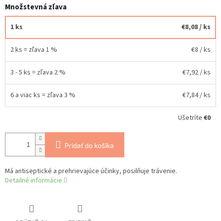
Množstevná zľava
1 ks
€8,08
/ ks
2 ks = zľava 1 %
€8
/ ks
3 - 5 ks = zľava 2 %
€7,92
/ ks
6 a viac ks = zľava 3 %
€7,84
/ ks
Ušetríte
€0
Pridať do košíka
Má antiseptické a prehrievajúce účinky, posilňuje trávenie.
Detailné informácie