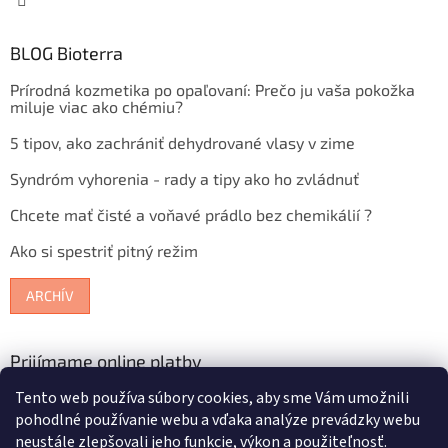
BLOG Bioterra
Prírodná kozmetika po opaľovaní: Prečo ju vaša pokožka
miluje viac ako chémiu?
5 tipov, ako zachrániť dehydrované vlasy v zime
Syndróm vyhorenia - rady a tipy ako ho zvládnuť
Chcete mať čisté a voňavé prádlo bez chemikálií ?
Ako si spestriť pitný režim
ARCHÍV
Prijímame online platby
Tento web používa súbory cookies, aby sme Vám umožnili
pohodlné používanie webu a vďaka analýze prevádzky webu
neustále zlepšovali jeho funkcie, výkon a použiteľnosť.