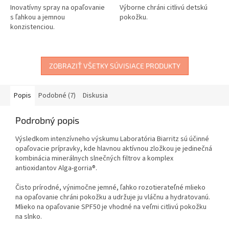
Inovatívny spray na opaľovanie
Výborne chráni citlivú detskú
s ľahkou a jemnou
pokožku.
konzistenciou.
ZOBRAZIŤ VŠETKY SÚVISIACE PRODUKTY
Popis
Podobné (7)
Diskusia
Podrobný popis
Výsledkom intenzívneho výskumu Laboratória Biarritz sú účinné
opaľovacie prípravky, kde hlavnou aktívnou zložkou je jedinečná
kombinácia minerálnych slnečných filtrov a komplex
antioxidantov Alga-gorria®.
Čisto prírodné, výnimočne jemné, ľahko rozotierateľné mlieko
na opaľovanie chráni pokožku a udržuje ju vláčnu a hydratovanú.
Mlieko na opaľovanie SPF50 je vhodné na veľmi citlivú pokožku
na slnko.