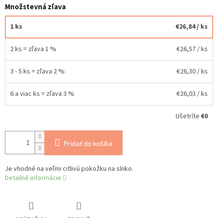
Množstevná zľava
1 ks
€26,84
/ ks
2 ks = zľava 1 %
€26,57
/ ks
3 - 5 ks = zľava 2 %
€26,30
/ ks
6 a viac ks = zľava 3 %
€26,03
/ ks
Ušetríte
€0
Pridať do košíka
Je vhodné na veľmi citlivú pokožku na slnko.
Detailné informácie