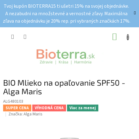
Prejsť
Tvoj kupón BIOTERRA15 ti ušetri 15% na svojej objednávke.
na
A nezabudni na množstevné a vernostné zľavy. Maximálna
obsah
zľava na objednávku je 20% rep. pri vybraných značkách 17%.
NÁKUP
KOŠÍK
BIO Mlieko na opaľovanie SPF50 -
Alga Maris
ALG480103
SUPER CENA
VÝHODNÁ CENA
Viac za menej
Značka:
Alga Maris