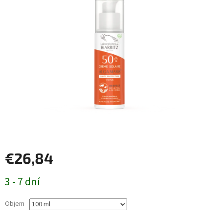
€26,84
Jednotková
3 - 7 dní
cena:
Objem