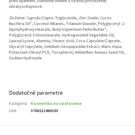
pred spálením, starnutím buniek a stratou prirodzenej
obranyschopnosti.
Zloženie: Caprylic/Capric Triglyceride, Zinc Oxide, Cocos
Nucifera Oil*, Coconut Alkanes, Titanium Dioxide, Polyglyceryl -2
Dipolyhydroxystearate, Butyrospermum Parkii Butter*,
Polyglyceryl-3 Diisostearate, Hydrogenated Vegetable Oil,
Lauroyl Lysine, Alumina, Stearic Acid, Coco-Caprylate/Caprate,
Glyceryl Caprylate, Gelidium Sesquipedale Extract, Maris Aqua,
Potassium Olivoyl PCA, Tocopherol, Helianthus Annuus Seed Oil,
Sodium Hydroxide
Dodatočné parametre
Kategória
:
Kozmetika na opaľovanie
EAN
:
3760211480103
Z
á