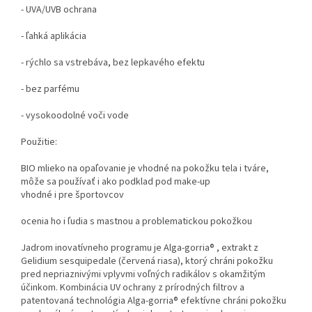
- UVA/UVB ochrana
- ľahká aplikácia
- rýchlo sa vstrebáva, bez lepkavého efektu
- bez parfému
- vysokoodolné voči vode
Použitie:
BIO mlieko na opaľovanie je vhodné na pokožku tela i tváre,
môže sa používať i ako podklad pod make-up
vhodné i pre športovcov
ocenia ho i ľudia s mastnou a problematickou pokožkou
Jadrom inovatívneho programu je Alga-gorria® , extrakt z
Gelidium sesquipedale (červená riasa), ktorý chráni pokožku
pred nepriaznivými vplyvmi voľných radikálov s okamžitým
účinkom. Kombinácia UV ochrany z prírodných filtrov a
patentovaná technológia Alga-gorria® efektívne chráni pokožku