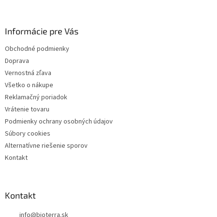
p
ä
Informácie pre Vás
t
i
Obchodné podmienky
e
Doprava
Vernostná zľava
Všetko o nákupe
Reklamačný poriadok
Vrátenie tovaru
Podmienky ochrany osobných údajov
Súbory cookies
Alternatívne riešenie sporov
Kontakt
Kontakt
info
@
bioterra.sk