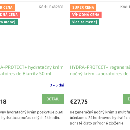
Kód:
LB482831
Kód:
R CENA
SUPER CENA
DNÁ CENA
VÝHODNÁ CENA
 za menej
Viac za menej
A-PROTECT+ hydratačný krém
HYDRA-PROTECT+ regenera
atoires de Biarritz 50 ml
nočný krém Laboratoires de 
50 ml
3 – 5 dní
DETAIL
,18
€27,75
ívny hydratačný krém poskytuje pleti
Regeneračný nočný krém s multif
 hydratáciu počas celých 24 hodín.
účinkom s 24 hodinovou hydratáci
Bohaté čisto prírodné zloženie.