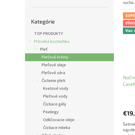
suchú 
Preskočiť
SUPE
Kategórie
kategórie
VÝHO
Viac
TOP PRODUKTY
Prírodná kozmetika
Pleť
Pleťové krémy
Pleťové oleje
Pleťové séra
Nočný
Čistenie pleti
Care
Kvetové vody
Pleťové vody
Čistiace gély
Peelingy
€19
Odličovacie oleje
Šetrné
Čistiace mlieka
najcitl