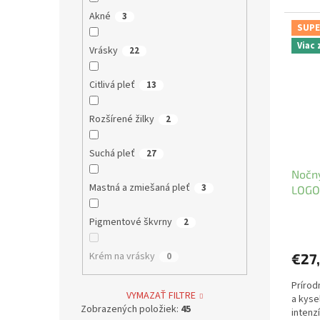
Akné
3
SUPE
Viac
Vrásky
22
Citlivá pleť
13
Rozšírené žilky
2
Suchá pleť
27
Nočn
Mastná a zmiešaná pleť
3
LOG
Pigmentové škvrny
2
Krém na vrásky
0
€27
Prírod
VYMAZAŤ FILTRE
a kyse
Zobrazených položiek:
45
intenz