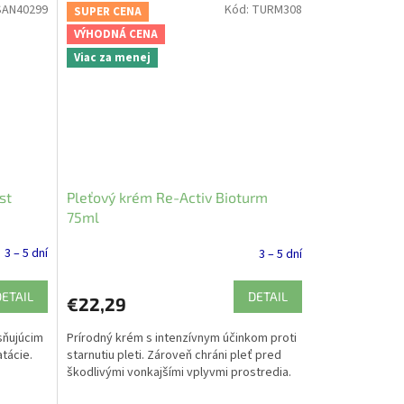
SAN40299
Kód:
TURM308
SUPER CENA
VÝHODNÁ CENA
Viac za menej
st
Pleťový krém Re-Activ Bioturm
75ml
3 – 5 dní
3 – 5 dní
DETAIL
DETAIL
€22,29
sňujúcim
Prírodný krém s intenzívnym účinkom proti
tácie.
starnutiu pleti. Zároveň chráni pleť pred
škodlivými vonkajšími vplyvmi prostredia.