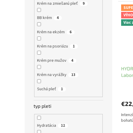
Krém na zmiešanú pleť
9
SUPE
VÝHO
BB krém
4
Viac
Krém na ekzém
6
Krém na psoriázu
1
Krém pre mužov
4
HYDR
Krém na vyrážky
Labor
13
Suchá pleť
1
€22
typ pleti
Intenz
bohatú
Hydratácia
12