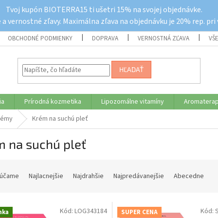
Tvoj kupón BIOTERRA15 ti ušetri 15% na svojej objednávke.
a vernostné zľavy. Maximálna zľava na objednávku je 20% rep. pri
OBCHODNÉ PODMIENKY
DOPRAVA
VERNOSTNÁ ZĽAVA
VŠ
HĽADAŤ
ia
Prírodná kozmetika
Lipozomálne vitamíny
Aromaterap
rémy
Krém na suchú pleť
m na suchú pleť
účame
Najlacnejšie
Najdrahšie
Najpredávanejšie
Abecedne
Kód:
LOG343184
Kód:
nka
SUPER CENA