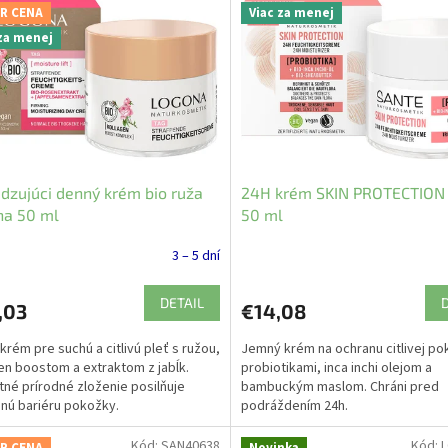
R CENA
Viac za menej
 za menej
dzujúci denný krém bio ruža
24H krém SKIN PROTECTION
na 50 ml
50 ml
3 – 5 dní
DETAIL
,03
€14,08
krém pre suchú a citlivú pleť s ružou,
Jemný krém na ochranu citlivej po
en boostom a extraktom z jabĺk.
probiotikami, inca inchi olejom a
né prírodné zloženie posilňuje
bambuckým maslom. Chráni pred
nú bariéru pokožky.
podráždením 24h.
Kód:
SAN40638
Kód: