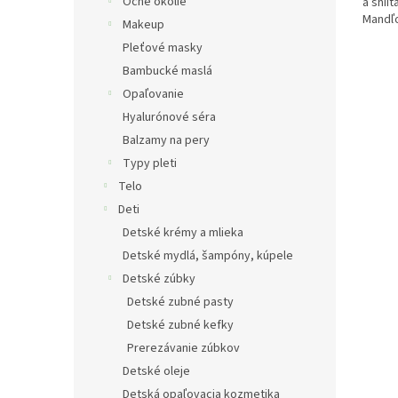
Očné okolie
a shii
Mandľo
Makeup
pomáha
Pleťové masky
Bambucké maslá
Opaľovanie
Hyalurónové séra
Balzamy na pery
Typy pleti
Telo
Deti
Detské krémy a mlieka
Detské mydlá, šampóny, kúpele
Detské zúbky
Detské zubné pasty
Detské zubné kefky
Prerezávanie zúbkov
Detské oleje
Detská opaľovacia kozmetika