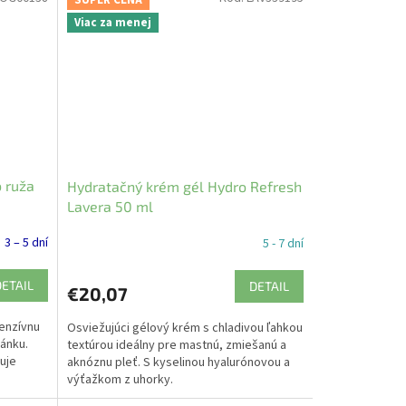
SUPER CENA
Viac za menej
 ruža
Hydratačný krém gél Hydro Refresh
Lavera 50 ml
3 – 5 dní
5 - 7 dní
DETAIL
DETAIL
€20,07
tenzívnu
Osviežujúci gélový krém s chladivou ľahkou
ánku.
textúrou ideálny pre mastnú, zmiešanú a
uje
aknóznu pleť. S kyselinou hyalurónovou a
výťažkom z uhorky.