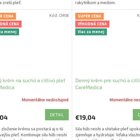
a zrelú pleť.
rakytníkom a medom.
Kód:
CM08
K
R CENA
SUPER CENA
DNÁ CENA
VÝHODNÁ CENA
 za menej
Viac za menej
 krém na suchú a citlivú pleť
Denný krém pre suchú a citli
Medica
CareMedica
Momentálne nedostupné
Momentálne ne
DETAIL
,04
€19,04
 zloženie krému sa postará aj o tú
Sila húb reishi a shiitake pleť upok
ivejšiu pleť. Kombinuje silu húb reishi
zjemňuje a hydratuje. Vďaka vlast