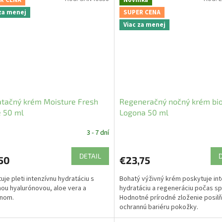
R CENA
Novinka
 za menej
SUPER CENA
Viac za menej
tačný krém Moisture Fresh
Regeneračný nočný krém bio
 50 ml
Logona 50 ml
3 - 7 dní
DETAIL
50
€23,75
uje pleti intenzívnu hydratáciu s
Bohatý výživný krém poskytuje in
nou hyalurónovou, aloe vera a
hydratáciu a regeneráciu počas sp
anom.
Hodnotné prírodné zloženie posilň
ochrannú bariéru pokožky.