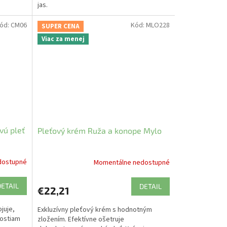
jas.
ód:
CM06
Kód:
MLO228
SUPER CENA
Viac za menej
vú pleť
Pleťový krém Ruža a konope Mylo
dostupné
Momentálne nedostupné
DETAIL
DETAIL
€22,21
ojuje,
Exkluzívny pleťový krém s hodnotným
nostiam
zložením. Efektívne ošetruje