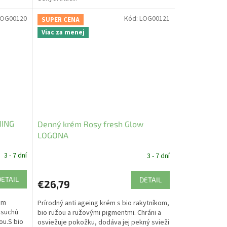
LOG00120
Kód:
LOG00121
SUPER CENA
Viac za menej
HING
Denný krém Rosy fresh Glow
LOGONA
3 - 7 dní
3 - 7 dní
DETAIL
DETAIL
€26,79
ém
Prírodný anti ageing krém s bio rakytníkom,
 suchú
bio ružou a ružovými pigmentmi. Chráni a
ou.S bio
osviežuje pokožku, dodáva jej pekný svieži