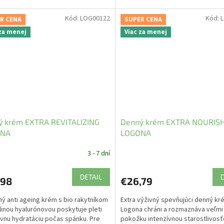
Kód:
LOG00122
Kód:
R CENA
SUPER CENA
 za menej
Viac za menej
ý krém EXTRA REVITALIZING
Denný krém EXTRA NOURIS
ONA
LOGONA
3 - 7 dní
DETAIL
,98
€26,79
ný anti ageing krém s bio rakytníkom
Extra výživný spevňujúci denný kr
linou hyalurónovou poskytuje pleti
Logona chráni a rozmaznáva veľmi
ívnu hydratáciu počas spánku. Pre
pokožku intenzívnou starostlivosť