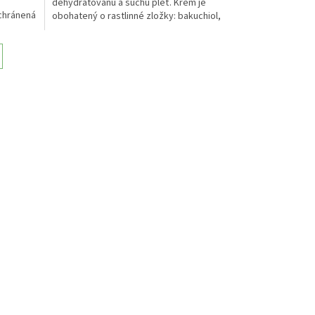
dehydratovanú a suchú pleť. Krém je
chránená
obohatený o rastlinné zložky: bakuchiol,
exktrakt zo zeleného čaju, goji,...