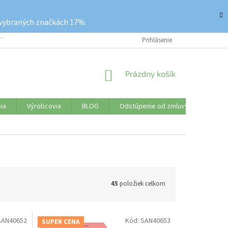
 vybraných značkách 17%.
ETKO O NÁKUPE
REKLAMAČNÝ PORIADOK
Prihlásenie
VRÁTENIE TOVARU
NÁKUPNÝ
Prázdny košík
KOŠÍK
ia
Výrobcovia
BLOG
Odstúpenie od zmluvy
Značk
45
položiek celkom
SAN40652
Kód:
SAN40653
SUPER CENA