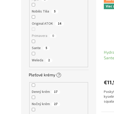
SUPE
Viac
Nobilis Tilia
5
Original ATOK
14
Primavera
0
Sante
5
Hydra
Sante
Weleda
2
Pleťové krémy
?
€11,
Denný krém
Poskyt
17
kyseli
squal
Nočný krém
27