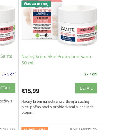
Viac za menej
 Sante
Nočný krém Skin Protection Sante
50 ml
3 – 5 dní
3 - 7 dní
DETAIL
DETAIL
€15,99
kožky s
Nočný krém na ochranu citlivej a suchej
pleti počas noci s probiotikami a inca inchi
olejom.
LOG00138
Kód:
LAV339195