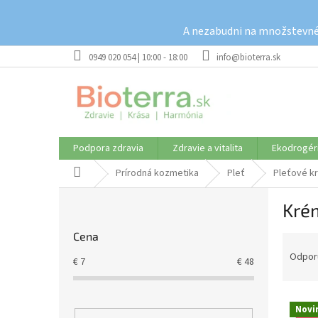
Prejsť
na
A nezabudni na množstevné 
obsah
0949 020 054 | 10:00 - 18:00
info@bioterra.sk
Podpora zdravia
Zdravie a vitalita
Ekodrogér
Domov
Prírodná kozmetika
Pleť
Pleťové k
B
Kré
o
č
Cena
R
n
a
ý
Odpor
€
7
€
48
d
p
e
a
V
n
n
Novi
ý
i