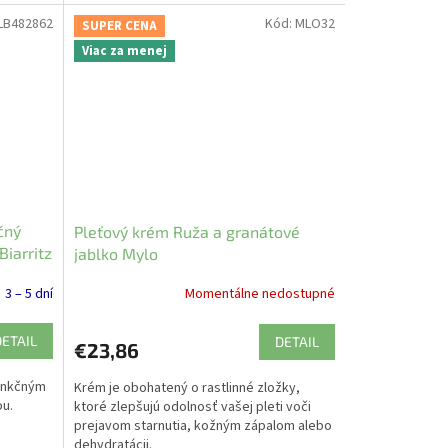
LB482862
Kód:
MLO32
SUPER CENA
Viac za menej
čný
Pleťový krém Ruža a granátové
Biarritz
jablko Mylo
3 – 5 dní
Momentálne nedostupné
DETAIL
DETAIL
€23,86
unkčným
Krém je obohatený o rastlinné zložky,
ou.
ktoré zlepšujú odolnosť vašej pleti voči
prejavom starnutia, kožným zápalom alebo
dehydratácii.