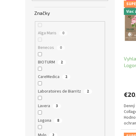
e
SUPE
p
e
l
Viac
i
p
Značky
s
r
p
o
r
d
Alga Maris
0
o
u
d
k
Benecos
0
u
t
Vyhla
k
o
BIOTURM
2
Logo
t
v
o
CareMedica
2
v
Laboratoires de Biarritz
2
€20
Denný 
Lavera
3
Collag
Hodnot
Logona
8
ochran
Mylo
2