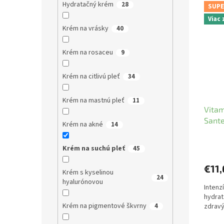
Hydratačný krém
28
SUPE
Viac
Krém na vrásky
40
Krém na rosaceu
9
Krém na citlivú pleť
34
Krém na mastnú pleť
11
Vitam
Sante
Krém na akné
14
Krém na suchú pleť
45
€11,
Krém s kyselinou
24
hyalurónovou
Intenz
hydrat
Krém na pigmentové škvrny
zdravý
4