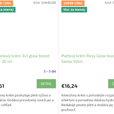
Kód:
SAN40298
Kód:
R CENA
SUPER CENA
 za menej
Viac za menej
ínový krém 3v1 glow boost
Pleťový krém Rosy Glow boo
 30 ml
Sante 50ml
3 – 5 dní
DETAIL
61
€16,24
ívny krém poskytuje pleti výživu a
Intenzívny krém s prírodným rozja
áciu. Dodáva prirodzený svieži jas a
efektom a poriadnou dávkou hydra
 vzhľad.
Redukuje pnutie pleti a dodáva jej
pružnosť.