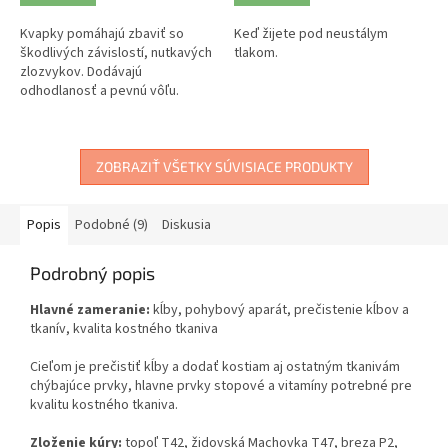
Kvapky pomáhajú zbaviť so
Keď žijete pod neustálym
škodlivých závislostí, nutkavých
tlakom.
zlozvykov. Dodávajú
odhodlanosť a pevnú vôľu.
ZOBRAZIŤ VŠETKY SÚVISIACE PRODUKTY
Popis
Podobné (9)
Diskusia
Podrobný popis
Hlavné zameranie:
kĺby, pohybový aparát, prečistenie kĺbov a
tkanív, kvalita kostného tkaniva
Cieľom je prečistiť kĺby a dodať kostiam aj ostatným tkanivám
chýbajúce prvky, hlavne prvky stopové a vitamíny potrebné pre
kvalitu kostného tkaniva.
Zloženie kúry:
topoľ T42, židovská Machovka T47, breza P2,