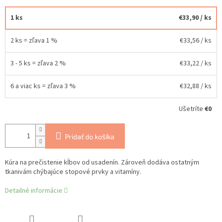
1 ks
€33,90
/ ks
2 ks = zľava 1 %
€33,56
/ ks
3 - 5 ks = zľava 2 %
€33,22
/ ks
6 a viac ks = zľava 3 %
€32,88
/ ks
Ušetríte
€0
Pridať do košíka
Kúra na prečistenie kĺbov od usadenín. Zároveň dodáva ostatným
tkanivám chýbajúce stopové prvky a vitamíny.
Detailné informácie