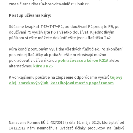
zmes čierna ríbezľa-borovica-vinič P9, buk P6.
Postup užívania kúry:
Súčasne kvapkať T42+T47+P2, po doužívaní P2 pridajte P9, po
doužívaní P9 využívajte P6 a všetko doužívať. K jednotlivým
púčikom si ešte môžete dokúpiť ešte jednu fľaštičku T42.
Kúra končí postupným využitím všetkých fľaštičiek. Po skončení
poslednej fľaštičky ak potiaže ešte pretrvávajú možno
pokračovať v užívaní kúrou
pokračovacou kúrou K21A
alebo
alternatívnou
kúrou K25
K vonkajšiemu použitie na zlepšenie odporúčame využiť
tujový
olej
,
smrekový výluh
,
kostihojovú masť s pagaštanom
Nariadenie Komisie EÚ č. 432/2012 (z dňa 16. mája 2012), ktoré platí od
14.12.2012 nám neumožňuje uvádzať účinky produktov na ľudský