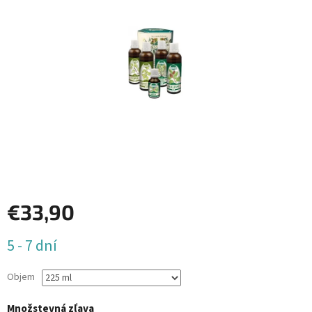
€33,90
Jednotková
5 - 7 dní
cena:
Objem
Množstevná zľava