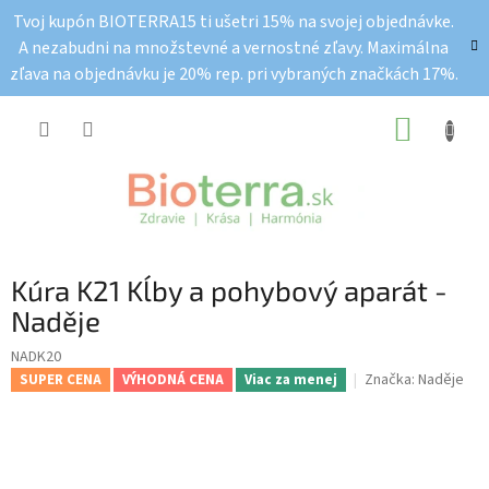
Prejsť
Tvoj kupón BIOTERRA15 ti ušetri 15% na svojej objednávke.
na
A nezabudni na množstevné a vernostné zľavy. Maximálna
obsah
zľava na objednávku je 20% rep. pri vybraných značkách 17%.
NÁKUP
KOŠÍK
Kúra K21 Kĺby a pohybový aparát -
Naděje
NADK20
Značka:
Naděje
SUPER CENA
VÝHODNÁ CENA
Viac za menej