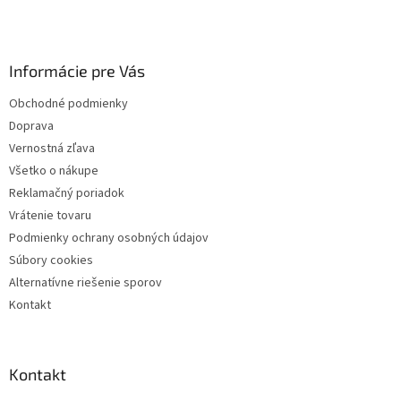
á
p
ä
Informácie pre Vás
t
i
Obchodné podmienky
e
Doprava
Vernostná zľava
Všetko o nákupe
Reklamačný poriadok
Vrátenie tovaru
Podmienky ochrany osobných údajov
Súbory cookies
Alternatívne riešenie sporov
Kontakt
Kontakt