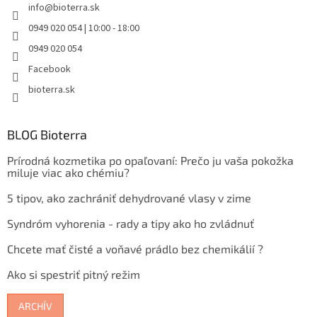
info
@
bioterra.sk
0949 020 054 | 10:00 - 18:00
0949 020 054
Facebook
bioterra.sk
BLOG Bioterra
Prírodná kozmetika po opaľovaní: Prečo ju vaša pokožka
miluje viac ako chémiu?
5 tipov, ako zachrániť dehydrované vlasy v zime
Syndróm vyhorenia - rady a tipy ako ho zvládnuť
Chcete mať čisté a voňavé prádlo bez chemikálií ?
Ako si spestriť pitný režim
ARCHÍV