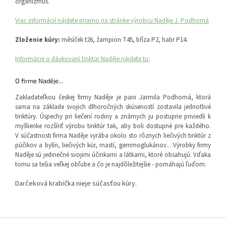
organizmus.
Viac informácií nájdete priamo na stránke výrobcu Naděje J. Podhorná
Zloženie kúry:
měsíček t26, žampion T45, bříza P2, habr P14.
Informácie o dávkovaní tinktúr Naděje nájdete tu:
O firme Naděje...
Zakladateľkou českej firmy Naděje je pani Jarmila Podhorná, ktorá
sama na základe svojich dlhoročných skúseností zostavila jednotlivé
tinktúry. Úspechy pri liečení rodiny a známych ju postupne priviedli k
myšlienke rozšíriť výrobu tinktúr tak, aby boli dostupné pre každého.
V súčastnosti firma Naděje vyrába okolo sto rôznych liečivých tinktúr z
púčikov a bylín, liečivých kúr, mastí, gemmoglukánov... Výrobky firmy
Naděje sú jedinečné svojimi účinkami a látkami, ktoré obsahujú. Vďaka
tomu sa tešia veľkej obľube a čo je najdôležitejšie - pomáhajú ľuďom.
Darčeková krabička nieje súčasťou kúry.
Z