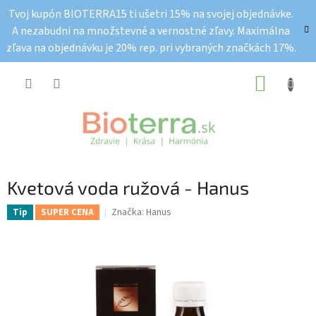
Prejsť
Tvoj kupón BIOTERRA15 ti ušetri 15% na svojej objednávke.
na
A nezabudni na množstevné a vernostné zľavy. Maximálna
obsah
zľava na objednávku je 20% rep. pri vybraných značkách 17%.
NÁKUP
KOŠÍK
Kvetová voda ružová - Hanus
Značka:
Hanus
Tip
SUPER CENA