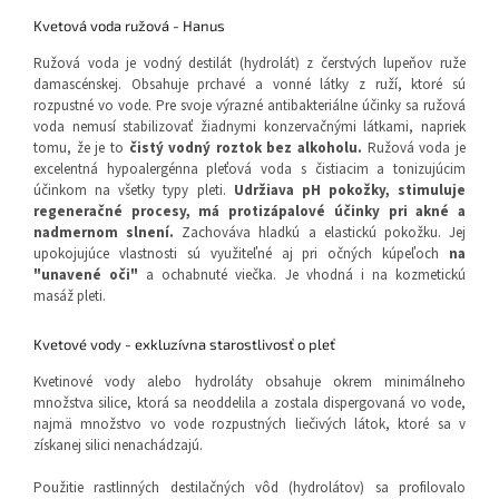
Kvetová voda ružová - Hanus
Ružová voda je vodný destilát (hydrolát) z čerstvých lupeňov ruže
damascénskej. Obsahuje prchavé a vonné látky z ruží, ktoré sú
rozpustné vo vode. Pre svoje výrazné antibakteriálne účinky sa ružová
voda nemusí stabilizovať žiadnymi konzervačnými látkami, napriek
tomu, že je to
čistý vodný roztok bez alkoholu.
Ružová voda je
excelentná hypoalergénna pleťová voda s čistiacim a tonizujúcim
účinkom na všetky typy pleti.
Udržiava pH pokožky, stimuluje
regeneračné procesy, má protizápalové účinky pri akné a
nadmernom slnení.
Zachováva hladkú a elastickú pokožku. Jej
upokojujúce vlastnosti sú využiteľné aj pri očných kúpeľoch
na
"unavené oči"
a ochabnuté viečka. Je vhodná i na kozmetickú
masáž pleti.
Kvetové vody - exkluzívna starostlivosť o pleť
Kvetinové vody alebo hydroláty obsahuje okrem minimálneho
množstva silice, ktorá sa neoddelila a zostala dispergovaná vo vode,
najmä množstvo vo vode rozpustných liečivých látok, ktoré sa v
získanej silici nenachádzajú.
Použitie rastlinných destilačných vôd (hydrolátov) sa profilovalo