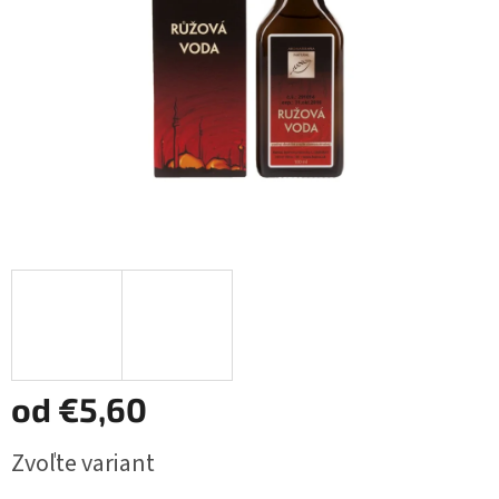
od
€5,60
Jednotková
Zvoľte variant
cena: