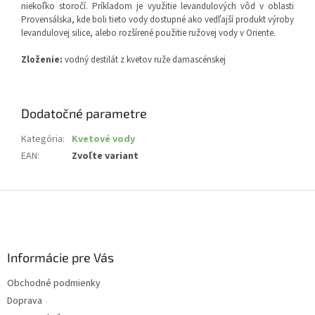
niekoľko storočí. Príkladom je využitie levandulových vôd v oblasti
Provensálska, kde boli tieto vody dostupné ako vedľajší produkt výroby
levandulovej silice, alebo rozšírené použitie ružovej vody v Oriente.
Zloženie:
vodný destilát z kvetov ruže damascénskej
Dodatočné parametre
Kategória
:
Kvetové vody
EAN
:
Zvoľte variant
Z
á
p
ä
Informácie pre Vás
t
i
Obchodné podmienky
e
Doprava