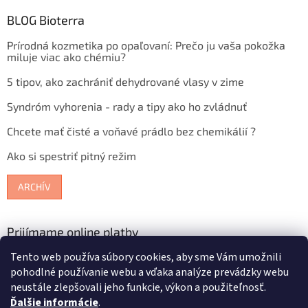
BLOG Bioterra
Prírodná kozmetika po opaľovaní: Prečo ju vaša pokožka
miluje viac ako chémiu?
5 tipov, ako zachrániť dehydrované vlasy v zime
Syndróm vyhorenia - rady a tipy ako ho zvládnuť
Chcete mať čisté a voňavé prádlo bez chemikálií ?
Ako si spestriť pitný režim
ARCHÍV
Prijímame online platby
Tento web používa súbory cookies, aby sme Vám umožnili
pohodlné používanie webu a vďaka analýze prevádzky webu
neustále zlepšovali jeho funkcie, výkon a použiteľnosť.
Ďalšie informácie
.