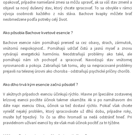
opakovať, prípadne namiešané zmesi sa môžu upraviť, ak sa váš stav zmenil a
objavil sa nový duševný stav, ktorý chcete spracovať. To sa obvykle v rámci
vývoja osobnosti každého z nás stáva. Bachove kvapky môžete brať
neobmedzene podľa potreby celý život.
Ako pôsobia Bachove kvetové esencie ?
Bachove esencie nám pomáhajú preniesť sa cez obavy, strach, zármutok,
vnútornú nespokojnosť... Pomáhajú udržať čistú a jasnú myseľ a znovu
vytvárajú energetickú harmóniu. Neodstraňujú problémy ako také, ale
pomáhajú nám ich pochopiť a spracovať. Navodzujú stav vnútornej
vyrovnanosti a pokoja. Zabraňujú tak tomu, aby sa nespracované problémy
prejavili na telesnej úrovni ako choroba - odstraňujú psychické príčiny chorôb.
Ako dlho trvá kým esencie začnú pôsobiť ?
V akútnych prípadoch esenciu účinkujú rýchlo. Hlavne pri špeciálne zostavenej
krízovej esencii pocítite účinok takmer okamžite. Ak si po namáhavom dni
dáte napr. esenciu Oliva, účinok sa tiež dostaví rýchlo. Pokiaľ však chcete
vyriešiť nejaký problém, ktorý spracovávate už dlhú dobu, prípadne roky,
musíte byť trpezlivý. To čo sa dlho hromadí sa nedá odstrániť hneď. Pri
pravidelnom užívaní esencií by ste však mali účinok pocítiť za tri týždne.