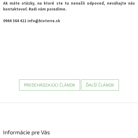
Ak máte otázky, na ktoré ste tu nenašli odpoveď, neváhajte nás
kontaktovať. Radi vám poradíme.
0944 364 421
info@bioterra.sk
PREDCHÁDZAJÚCI ČLÁNOK
ĎALŠÍ ČLÁNOK
Z
á
p
ä
Informácie pre Vás
t