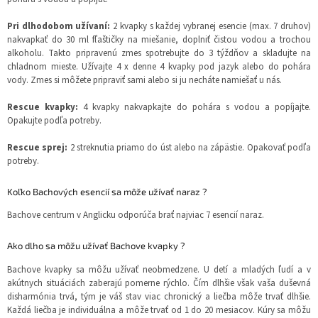
Pri dlhodobom užívaní:
2 kvapky s každej vybranej esencie (max. 7 druhov)
nakvapkať do 30 ml fľaštičky na miešanie, doplniť čistou vodou a trochou
alkoholu. Takto pripravenú zmes spotrebujte do 3 týždňov a skladujte na
chladnom mieste. Užívajte 4 x denne 4 kvapky pod jazyk alebo do pohára
vody. Zmes si môžete pripraviť sami alebo si ju necháte namiešať u nás.
Rescue kvapky:
4 kvapky nakvapkajte do pohára s vodou a popíjajte.
Opakujte podľa potreby.
Rescue sprej:
2 streknutia priamo do úst alebo na zápästie. Opakovať podľa
potreby.
Koľko Bachových esencií sa môže užívať naraz ?
Bachove centrum v Anglicku odporúča brať najviac 7 esencií naraz.
Ako dlho sa môžu užívať Bachove kvapky ?
Bachove kvapky sa môžu užívať neobmedzene. U detí a mladých ľudí a v
akútnych situáciách zaberajú pomerne rýchlo. Čím dlhšie však vaša duševná
disharmónia trvá, tým je váš stav viac chronický a liečba môže trvať dlhšie.
Každá liečba je individuálna a môže trvať od 1 do 20 mesiacov. Kúry sa môžu