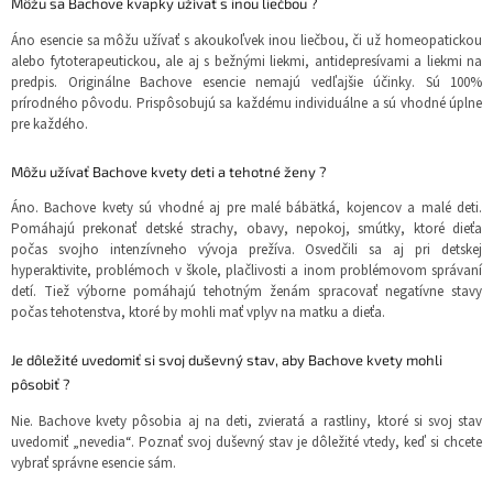
Môžu sa Bachove kvapky užívať s inou liečbou ?
Áno esencie sa môžu užívať s akoukoľvek inou liečbou, či už homeopatickou
alebo fytoterapeutickou, ale aj s bežnými liekmi, antidepresívami a liekmi na
predpis. Originálne Bachove esencie nemajú vedľajšie účinky. Sú 100%
prírodného pôvodu. Prispôsobujú sa každému individuálne a sú vhodné úplne
pre každého.
Môžu užívať Bachove kvety deti a tehotné ženy ?
Áno. Bachove kvety sú vhodné aj pre malé bábätká, kojencov a malé deti.
Pomáhajú prekonať detské strachy, obavy, nepokoj, smútky, ktoré dieťa
počas svojho intenzívneho vývoja prežíva. Osvedčili sa aj pri detskej
hyperaktivite, problémoch v škole, plačlivosti a inom problémovom správaní
detí. Tiež výborne pomáhajú tehotným ženám spracovať negatívne stavy
počas tehotenstva, ktoré by mohli mať vplyv na matku a dieťa.
Je dôležité uvedomiť si svoj duševný stav, aby Bachove kvety mohli
pôsobiť ?
Nie. Bachove kvety pôsobia aj na deti, zvieratá a rastliny, ktoré si svoj stav
uvedomiť „nevedia“. Poznať svoj duševný stav je dôležité vtedy, keď si chcete
vybrať správne esencie sám.