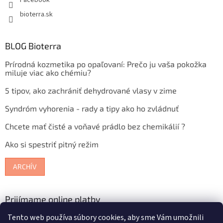
bioterra.sk
BLOG Bioterra
Prírodná kozmetika po opaľovaní: Prečo ju vaša pokožka
miluje viac ako chémiu?
5 tipov, ako zachrániť dehydrované vlasy v zime
Syndróm vyhorenia - rady a tipy ako ho zvládnuť
Chcete mať čisté a voňavé prádlo bez chemikálií ?
Ako si spestriť pitný režim
ARCHÍV
Prijímame online platby
Tento web používa súbory cookies, aby sme Vám umožnili