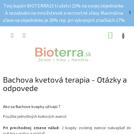
Prejsť
Tvoj kupón BIOTERRA15 ti ušetri 15% na svojej objednávke.
na
A nezabudni na množstevné a vernostné zľavy. Maximálna
obsah
zľava na objednávku je 20% rep. pri vybraných značkách 17%.
NÁKUP
KOŠÍK
Bachova kvetová terapia - Otázky a
odpovede
Ako sa Bachove kvapky užívajú ?
Použitie jednotlivých kvetových esencií:
Pri prechodnej zmene nálad:
2 kvapky zvolenej esencie nakvapkať do
pohára s vodou a popíjať.