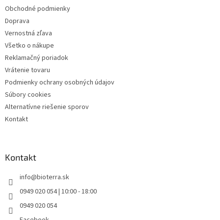
i
Obchodné podmienky
e
Doprava
Vernostná zľava
Všetko o nákupe
Reklamačný poriadok
Vrátenie tovaru
Podmienky ochrany osobných údajov
Súbory cookies
Alternatívne riešenie sporov
Kontakt
Kontakt
info
@
bioterra.sk
0949 020 054 | 10:00 - 18:00
0949 020 054
Facebook