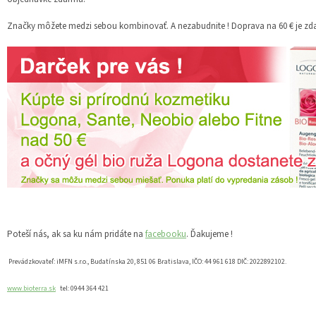
Značky môžete medzi sebou kombinovať. A nezabudnite ! Doprava na 60 € je zda
Poteší nás, ak sa ku nám pridáte na
facebooku
. Ďakujeme !
Prevádzkovateľ: iMFN s.r.o., Budatínska 20, 851 06 Bratislava, IČO: 44 961 618 DIČ: 2022892102.
www.bioterra.sk
tel: 0944 364 421