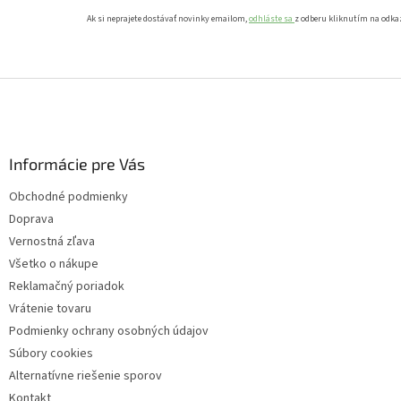
Ak si neprajete dostávať novinky emailom,
odhláste sa
z odberu kliknutím na odka
Z
á
p
ä
Informácie pre Vás
t
i
Obchodné podmienky
e
Doprava
Vernostná zľava
Všetko o nákupe
Reklamačný poriadok
Vrátenie tovaru
Podmienky ochrany osobných údajov
Súbory cookies
Alternatívne riešenie sporov
Kontakt