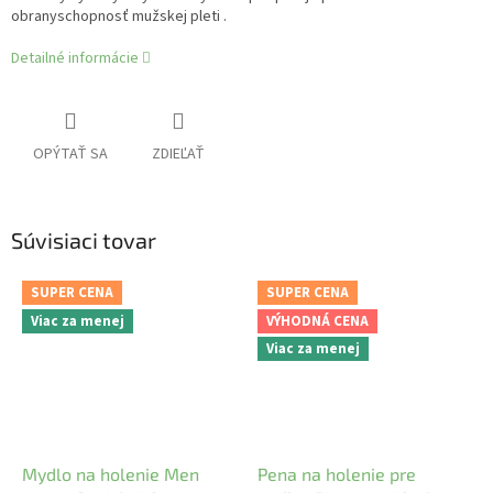
obranyschopnosť mužskej pleti .
Detailné informácie
OPÝTAŤ SA
ZDIEĽAŤ
Súvisiaci tovar
SUPER CENA
SUPER CENA
Viac za menej
VÝHODNÁ CENA
Viac za menej
Mydlo na holenie Men
Pena na holenie pre