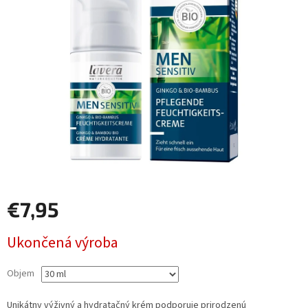
€7,95
Jednotková
Ukončená výroba
cena:
Objem
Unikátny výživný a hydratačný krém podporuje prirodzenú