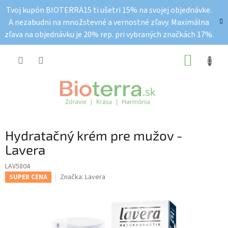
Prejsť
Tvoj kupón BIOTERRA15 ti ušetri 15% na svojej objednávke.
na
A nezabudni na množstevné a vernostné zľavy. Maximálna
obsah
zľava na objednávku je 20% rep. pri vybraných značkách 17%.
NÁKUP
KOŠÍK
Hydratačný krém pre mužov -
Lavera
LAV5804
Značka:
Lavera
SUPER CENA