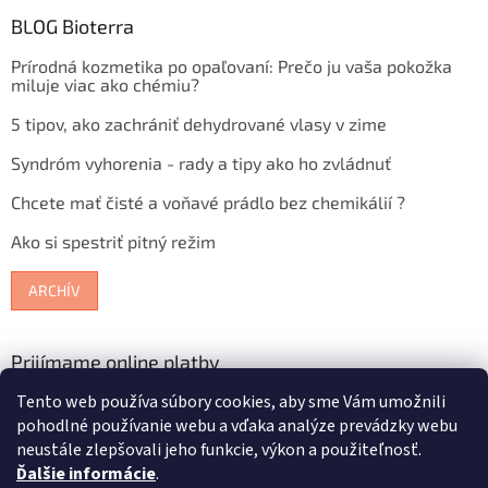
BLOG Bioterra
Prírodná kozmetika po opaľovaní: Prečo ju vaša pokožka
miluje viac ako chémiu?
5 tipov, ako zachrániť dehydrované vlasy v zime
Syndróm vyhorenia - rady a tipy ako ho zvládnuť
Chcete mať čisté a voňavé prádlo bez chemikálií ?
Ako si spestriť pitný režim
ARCHÍV
Prijímame online platby
Tento web používa súbory cookies, aby sme Vám umožnili
pohodlné používanie webu a vďaka analýze prevádzky webu
neustále zlepšovali jeho funkcie, výkon a použiteľnosť.
Ďalšie informácie
.