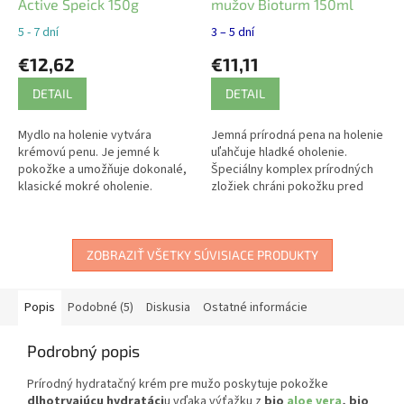
Active Speick 150g
mužov Bioturm 150ml
5 - 7 dní
3 – 5 dní
€12,62
€11,11
DETAIL
DETAIL
Mydlo na holenie vytvára
Jemná prírodná pena na holenie
krémovú penu. Je jemné k
uľahčuje hladké oholenie.
pokožke a umožňuje dokonalé,
Špeciálny komplex prírodných
klasické mokré oholenie.
zložiek chráni pokožku pred
podráždením.
ZOBRAZIŤ VŠETKY SÚVISIACE PRODUKTY
Popis
Podobné (5)
Diskusia
Ostatné informácie
Podrobný popis
Prírodný hydratačný krém pre mužo poskytuje pokožke
dlhotrvajúcu hydratáci
u vďaka výťažku z
bio
aloe vera
, bio