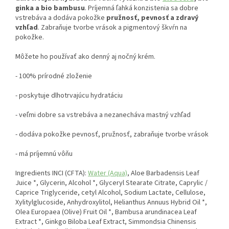
ginka a bio bambusu
. Príjemná ľahká konzistenia sa dobre
vstrebáva a dodáva pokožke
pružnosť, pevnosť a zdravý
vzhľad
. Zabraňuje tvorbe vrások a pigmentový škvŕn na
pokožke.
Môžete ho používať ako denný aj nočný krém.
- 100% prírodné zloženie
- poskytuje dlhotrvajúcu hydratáciu
- veľmi dobre sa vstrebáva a nezanecháva mastný vzhľad
- dodáva pokožke pevnosť, pružnosť, zabraňuje tvorbe vrások
- má príjemnú vôňu
Ingredients INCI (CFTA):
Water (Aqua)
, Aloe Barbadensis Leaf
Juice *, Glycerin, Alcohol *, Glyceryl Stearate Citrate, Caprylic /
Caprice Triglyceride, cetyl Alcohol, Sodium Lactate, Cellulose,
Xylitylglucoside, Anhydroxylitol, Helianthus Annuus Hybrid Oil *,
Olea Europaea (Olive) Fruit Oil *, Bambusa arundinacea Leaf
Extract *, Ginkgo Biloba Leaf Extract, Simmondsia Chinensis