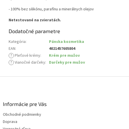
- 100% bez silikónu, parafínu a minerálnych olejov
Netestované na zvieratách.
Dodatočné parametre
Kategória
:
Pánska kozmetika
EAN
:
4021457605804
?
Pleťové krémy
:
Krém pre mužov
?
Vianočné darčeky
:
Darčeky pre mužov
Z
á
p
ä
Informácie pre Vás
t
i
Obchodné podmienky
e
Doprava