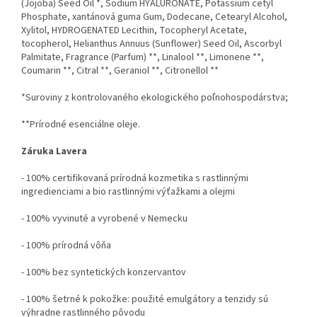
(Jojoba) Seed Oil *, Sodium HYALURONATE, Potassium cetyl
Phosphate, xantánová guma Gum, Dodecane, Cetearyl Alcohol,
Xylitol, HYDROGENATED Lecithin, Tocopheryl Acetate,
tocopherol, Helianthus Annuus (Sunflower) Seed Oil, Ascorbyl
Palmitate, Fragrance (Parfum) **, Linalool **, Limonene **,
Coumarin **, Citral **, Geraniol **, Citronellol **
*Suroviny z kontrolovaného ekologického poľnohospodárstva;
**Prírodné esenciálne oleje.
Záruka Lavera
- 100% certifikovaná prírodná kozmetika s rastlinnými
ingredienciami a bio rastlinnými výťažkami a olejmi
- 100% vyvinuté a vyrobené v Nemecku
- 100% prírodná vôňa
- 100% bez syntetických konzervantov
- 100% šetrné k pokožke: použité emulgátory a tenzidy sú
výhradne rastlinného pôvodu