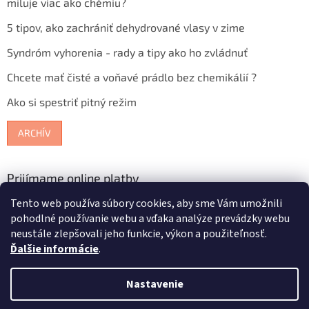
miluje viac ako chémiu?
5 tipov, ako zachrániť dehydrované vlasy v zime
Syndróm vyhorenia - rady a tipy ako ho zvládnuť
Chcete mať čisté a voňavé prádlo bez chemikálií ?
Ako si spestriť pitný režim
ARCHÍV
Prijímame online platby
Tento web používa súbory cookies, aby sme Vám umožnili
pohodlné používanie webu a vďaka analýze prevádzky webu
neustále zlepšovali jeho funkcie, výkon a použiteľnosť.
Ďalšie informácie
.
Vytvoril Shoptet
Nastavenie