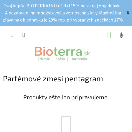
Prejsť
Tvoj kupón BIOTERRA15 ti ušetri 15% na svojej objednávke.
na
A nezabudni na množstevné a vernostné zľavy. Maximálna
obsah
zľava na objednávku je 20% rep. pri vybraných značkách 17%.
NÁKUP
KOŠÍK
Parfémové zmesi pentagram
Produkty ešte len pripravujeme.