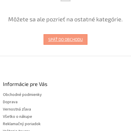
Môžete sa ale pozrieť na ostatné kategórie.
SPÄŤ DO OBCHODU
Z
á
p
ä
Informácie pre Vás
t
i
Obchodné podmienky
e
Doprava
Vernostná zľava
Všetko o nákupe
Reklamačný poriadok