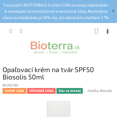
Prejsť
Tvoj kupón BIOTERRA15 ti ušetri 15% na svojej objednávke.
na
A nezabudni na množstevné a vernostné zľavy. Maximálna
obsah
zľava na objednávku je 20% rep. pri vybraných značkách 17%.
NÁKUP
KOŠÍK
Opaľovací krém na tvár SPF50
Biosolis 50ml
BS302764
Značka:
Biosolis
SUPER CENA
VÝHODNÁ CENA
Viac za menej