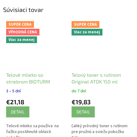
Súvisiaci tovar
SUPER CENA
SUPER CENA
VÝHODNÁ CENA
Viac za menej
Viac za menej
Telové mlieko so
Telový toner s rutínom
striebrom BIOTURM
Original ATOK 150 ml
3 – 5 dní
do 7 dní
€21,18
€19,83
DETAIL
DETAIL
Telové mlieko sa používa na
Ľahký prírodný toner s rutínom
ťažko postihnuté oblasti
pre pružnú a sviežu pokožku