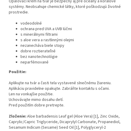
Opaľovací krém na tvár je bezpečný aj pre oceány a koralové
systémy. Neobsahuje chemické látky, ktoré poškodzujú životné
prostredie.
vodeodolné
ochrana pred UVA a UVB lúčmi
s minerálnymi filtrami
s aloe vera a rastlinnými olejmi
nezanecháva biele stopy
dobre roztierateľné
bez nanotechnológie
neparfémované
Použitie:
Aplikujte na tvár a časti tela vystavené slnečnému žiareniu.
Aplikáciu pravidelne opakujte. Zabráňte kontaktu s očami.
Len na vonkajšie použitie.
Uchovávajte mimo dosahu detí.
Pred použitím dobre pretrepte.
Zloženie:
Aloe barbadensis Leaf gel (Aloe Vera) [1], Zinc Oxide,
Caprylic/Capric Triglyceride, Dicaprylyl Carbonate, Propanediol,
Sesamum Indicum (Sesame) Seed Oil [1], Polyglyceryl-2