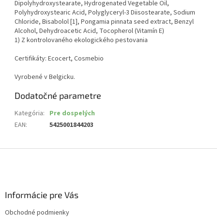
Dipolyhydroxystearate, Hydrogenated Vegetable Oil,
Polyhydroxystearic Acid, Polyglyceryl-3 Diisostearate, Sodium
Chloride, Bisabolol [1], Pongamia pinnata seed extract, Benzyl
Alcohol, Dehydroacetic Acid, Tocopherol (Vitamín E)
1) Z kontrolovaného ekologického pestovania
Certifikáty: Ecocert, Cosmebio
Vyrobené v Belgicku.
Dodatočné parametre
Kategória
:
Pre dospelých
EAN
:
5425001844203
Z
á
p
ä
Informácie pre Vás
t
i
Obchodné podmienky