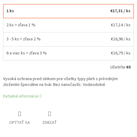
1 ks
€17,31
/ ks
2 ks = zľava 1 %
€17,14
/ ks
3 - 5 ks = zľava 2 %
€16,96
/ ks
6 a viac ks = zľava 3 %
€16,79
/ ks
Ušetríte
€0
Vysoká ochrana pred slnkom pre všetky typy pleti s prírodným
zložením špeciálne na tvár. Bez nanočastíc. Vodeodolné.
Detailné informácie
OPÝTAŤ SA
ZDIEĽAŤ