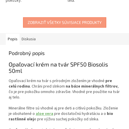
pokožky.
tela.
ZOBRAZIŤ VŠETKY SÚVISIACE PRODUKTY
Popis
Diskusia
Podrobný popis
Opaľovací krém na tvár SPF50 Biosolis
50ml
Opaľovací krém na tvár s prírodným zložením je vhodné
pre
celú rodinu
. Chráni pred slnkom
na báze minerálnych filtrov
,
čo je pre pokožku omnoho zdravšie. Vhodné pre použitie na tvár
aj telo.
Minerálne filtre sú vhodné aj pre deti a citlivú pokožku. Zloženie
je obohatené o
aloe vera
pre dostatočnú hydratáciu a o
bio
rastlinné olej
e pre výživu suchej pokožky od slnka.