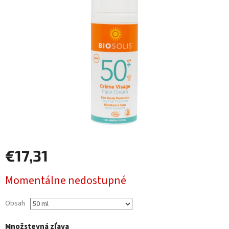
€17,31
Jednotková
Momentálne nedostupné
cena:
Obsah
Množstevná zľava