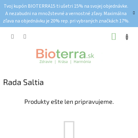
Prejsť
Tvoj kupón BIOTERRA15 ti ušetri 15% na svojej objednávke.
na
A nezabudni na množstevné a vernostné zľavy. Maximálna
obsah
zľava na objednávku je 20% rep. pri vybraných značkách 17%.
NÁKUP
KOŠÍK
Rada Saltia
Produkty ešte len pripravujeme.