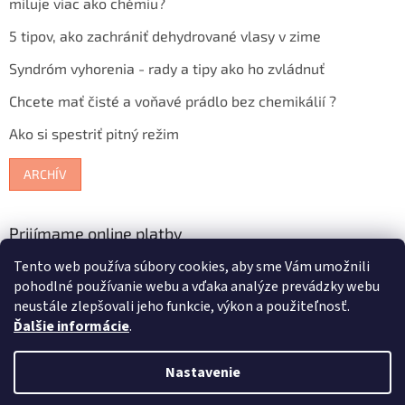
miluje viac ako chémiu?
5 tipov, ako zachrániť dehydrované vlasy v zime
Syndróm vyhorenia - rady a tipy ako ho zvládnuť
Chcete mať čisté a voňavé prádlo bez chemikálií ?
Ako si spestriť pitný režim
ARCHÍV
Prijímame online platby
Tento web používa súbory cookies, aby sme Vám umožnili
pohodlné používanie webu a vďaka analýze prevádzky webu
neustále zlepšovali jeho funkcie, výkon a použiteľnosť.
Ďalšie informácie
.
Vytvoril Shoptet
Nastavenie