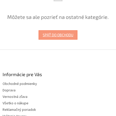
Môžete sa ale pozrieť na ostatné kategórie.
SPÄŤ DO OBCHODU
Z
á
p
ä
Informácie pre Vás
t
i
Obchodné podmienky
e
Doprava
Vernostná zľava
Všetko o nákupe
Reklamačný poriadok