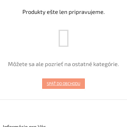
Produkty ešte len pripravujeme.
Môžete sa ale pozrieť na ostatné kategórie.
SPÄŤ DO OBCHODU
Z
á
p
ä
Informácie pre Vás