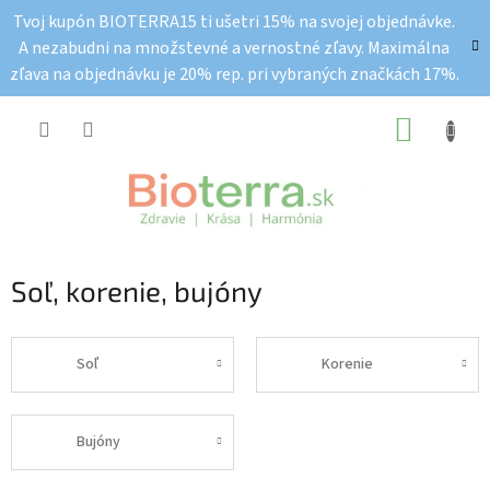
Prejsť
Tvoj kupón BIOTERRA15 ti ušetri 15% na svojej objednávke.
na
A nezabudni na množstevné a vernostné zľavy. Maximálna
obsah
zľava na objednávku je 20% rep. pri vybraných značkách 17%.
NÁKUP
KOŠÍK
Soľ, korenie, bujóny
Soľ
Korenie
Bujóny