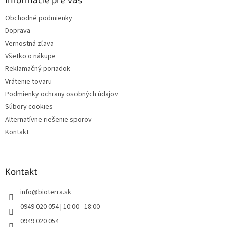
t
i
Obchodné podmienky
e
Doprava
Vernostná zľava
Všetko o nákupe
Reklamačný poriadok
Vrátenie tovaru
Podmienky ochrany osobných údajov
Súbory cookies
Alternatívne riešenie sporov
Kontakt
Kontakt
info
@
bioterra.sk
0949 020 054 | 10:00 - 18:00
0949 020 054