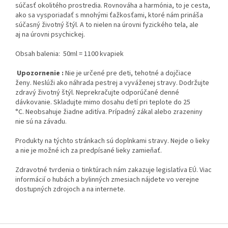
súčasť okolitého prostredia. Rovnováha a harmónia, to je cesta,
ako sa vysporiadať s mnohými ťažkosťami, ktoré nám prináša
súčasný životný štýl. A to nielen na úrovni fyzického tela, ale
aj na úrovni psychickej.
Obsah balenia: 50ml = 1100 kvapiek
Upozornenie :
Nie je určené pre deti, tehotné a dojčiace
ženy. Neslúži ako náhrada pestrej a vyváženej stravy. Dodržujte
zdravý životný štýl. Neprekračujte odporúčané denné
dávkovanie. Skladujte mimo dosahu detí pri teplote do 25
°C. Neobsahuje žiadne aditíva. Prípadný zákal alebo zrazeniny
nie sú na závadu.
Produkty na týchto stránkach sú doplnkami stravy. Nejde o lieky
a nie je možné ich za predpísané lieky zamieňať.
Zdravotné tvrdenia o tinktúrach nám zakazuje legislatíva EÚ. Viac
informácií o hubách a bylinných zmesiach nájdete vo verejne
dostupných zdrojoch a na internete.