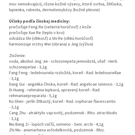
moc nemokvajúci), rôzne kožné výsevy, ktoré svrbia, žihľavka,
lupienka, rubeola, dermatomykózy (kožné plesne)
Účinky podľa čínskej medicíny:
prečisťuje Feng Re (veterná horúčosť) z kože
prečisťuje Xue Re (teplo v krvi)
odvádza Shi (vlhkosť) a Shi Re (vlhkú horúčosť)
harmonizuje vrstvy Wei (obrana) a Jing (výživa)
Zloženie:
voda, alkohol Jing Jie - schizonepeta jemnolistá, vňať - Herb.
schizonepetae - 3,1g
Fang Feng - ledebouriela rozložitá, koreň - Rad. ledebouriellae
- 3,1g
Dang Gui - angelika čínska, koreň - Rad. angelicae sinensis - 3,1g
Di Huang - rehmánia lepkavá, upravený koreň - Rad.
rehmaniaepreparata - 5,1g
Ku Shen - jerlín žltkastý, koreň - Rad. sophorae flavescentis
- 3,1g
Cang Zhu - atraktylis vajcovitý, podzemok - Rhiz. atractilodis
- 3,1g
Niu Bang Zi - lopúch väčší, semeno - Sem. arctii - 4,1g
Zhi Mu - anemarhena asfodelkovitá, podzemok - Rhiz.