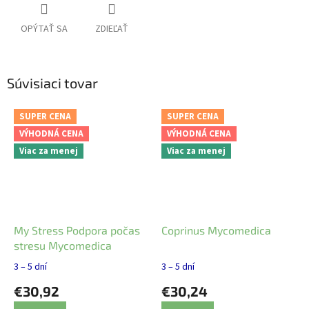
OPÝTAŤ SA
ZDIEĽAŤ
Súvisiaci tovar
SUPER CENA
SUPER CENA
VÝHODNÁ CENA
VÝHODNÁ CENA
Viac za menej
Viac za menej
My Stress Podpora počas
Coprinus Mycomedica
stresu Mycomedica
3 – 5 dní
3 – 5 dní
€30,92
€30,24