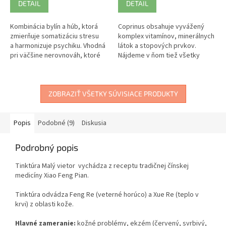
DETAIL
DETAIL
Kombinácia bylín a húb, ktorá
Coprinus obsahuje vyvážený
zmierňuje somatizáciu stresu
komplex vitamínov, minerálnych
a harmonizuje psychiku. Vhodná
látok a stopových prvkov.
pri väčšine nerovnováh, ktoré
Nájdeme v ňom tiež všetky
sa zhoršujú vplyvom stresu.
esenciálne aminokyseliny, ktoré
človek potrebuje.
ZOBRAZIŤ VŠETKY SÚVISIACE PRODUKTY
Popis
Podobné (9)
Diskusia
Podrobný popis
Tinktúra Malý vietor vychádza z receptu tradičnej čínskej
medicíny Xiao Feng Pian.
Tinktúra odvádza Feng Re (veterné horúco) a Xue Re (teplo v
krvi) z oblasti kože.
Hlavné zameranie:
kožné problémy, ekzém (červený, svrbivý,