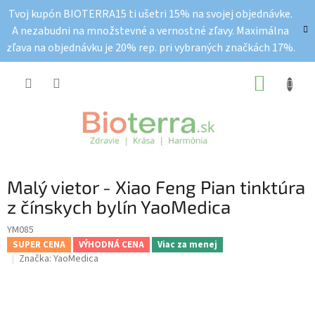
Prejsť
Tvoj kupón BIOTERRA15 ti ušetri 15% na svojej objednávke.
na
A nezabudni na množstevné a vernostné zľavy. Maximálna
obsah
zľava na objednávku je 20% rep. pri vybraných značkách 17%.
NÁKUP
KOŠÍK
Malý vietor - Xiao Feng Pian tinktúra
z čínskych bylín YaoMedica
YM085
SUPER CENA
VÝHODNÁ CENA
Viac za menej
Značka:
YaoMedica