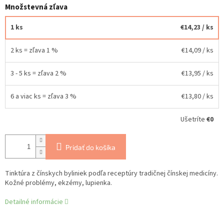
Množstevná zľava
1 ks
€14,23
/ ks
2 ks = zľava 1 %
€14,09
/ ks
3 - 5 ks = zľava 2 %
€13,95
/ ks
6 a viac ks = zľava 3 %
€13,80
/ ks
Ušetríte
€0
Pridať do košíka
Tinktúra z čínskych byliniek podľa receptúry tradičnej čínskej medicíny.
Kožné problémy, ekzémy, lupienka.
Detailné informácie