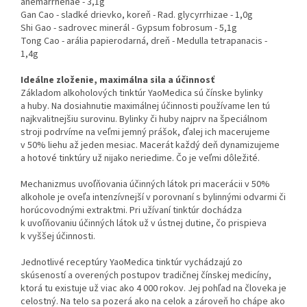
anemarrhenae - 3,1g
Gan Cao - sladké drievko, koreň - Rad. glycyrrhizae - 1,0g
Shi Gao - sadrovec minerál - Gypsum fobrosum - 5,1g
Tong Cao - arália papierodarná, dreň - Medulla tetrapanacis -
1,4g
Ideálne zloženie, maximálna sila a účinnosť
Základom alkoholových tinktúr YaoMedica sú čínske bylinky
a huby. Na dosiahnutie maximálnej účinnosti používame len tú
najkvalitnejšiu surovinu. Bylinky či huby najprv na špeciálnom
stroji podrvíme na veľmi jemný prášok, ďalej ich macerujeme
v 50% liehu až jeden mesiac. Macerát každý deň dynamizujeme
a hotové tinktúry už nijako neriedime. Čo je veľmi dôležité.
Mechanizmus uvoľňovania účinných látok pri macerácii v 50%
alkohole je oveľa intenzívnejší v porovnaní s bylinnými odvarmi či
horúcovodnými extraktmi. Pri užívaní tinktúr dochádza
k uvoľňovaniu účinných látok už v ústnej dutine, čo prispieva
k vyššej účinnosti.
Jednotlivé receptúry YaoMedica tinktúr vychádzajú zo
skúseností a overených postupov tradičnej čínskej medicíny,
ktorá tu existuje už viac ako 4 000 rokov. Jej pohľad na človeka je
celostný. Na telo sa pozerá ako na celok a zároveň ho chápe ako