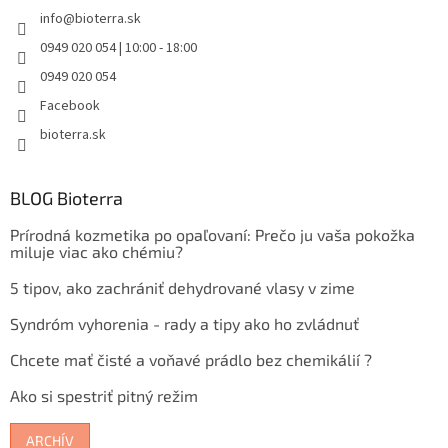
info
@
bioterra.sk
0949 020 054 | 10:00 - 18:00
0949 020 054
Facebook
bioterra.sk
BLOG Bioterra
Prírodná kozmetika po opaľovaní: Prečo ju vaša pokožka
miluje viac ako chémiu?
5 tipov, ako zachrániť dehydrované vlasy v zime
Syndróm vyhorenia - rady a tipy ako ho zvládnuť
Chcete mať čisté a voňavé prádlo bez chemikálií ?
Ako si spestriť pitný režim
ARCHÍV