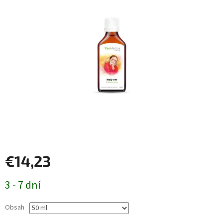
€14,23
Jednotková
3 - 7 dní
cena:
Obsah