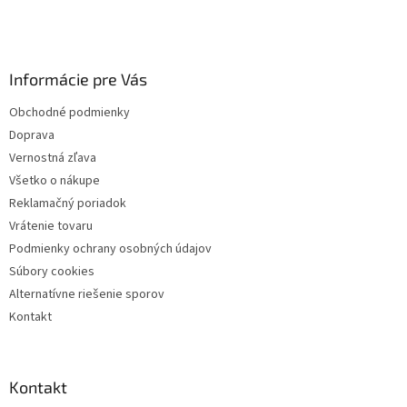
Z
á
p
ä
Informácie pre Vás
t
i
Obchodné podmienky
e
Doprava
Vernostná zľava
Všetko o nákupe
Reklamačný poriadok
Vrátenie tovaru
Podmienky ochrany osobných údajov
Súbory cookies
Alternatívne riešenie sporov
Kontakt
Kontakt