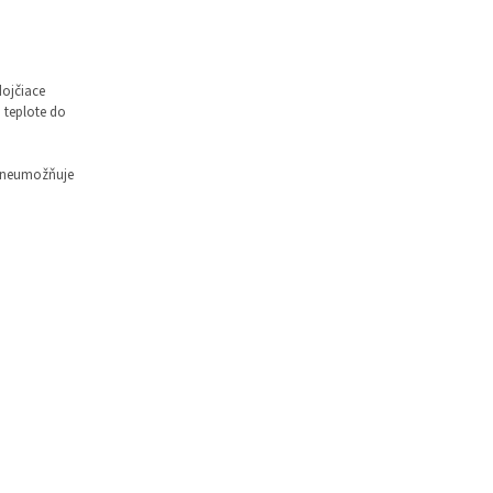
dojčiace
i teplote do
m neumožňuje