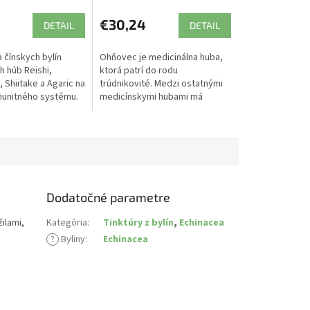
€30,24
DETAIL
DETAIL
 čínskych bylín
Ohňovec je medicinálna huba,
h húb Reishi,
ktorá patrí do rodu
 Shiitake a Agaric na
trúdnikovité. Medzi ostatnými
unitného systému.
medicínskymi hubami má
mimoriadne účinky na
harmonizáciu organizmu.
Dodatočné parametre
ilami,
Kategória
:
Tinktúry z bylín
,
Echinacea
?
Byliny
:
Echinacea