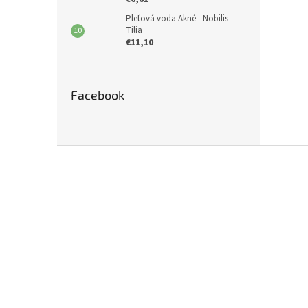
Pleťová voda Akné - Nobilis
Tilia
€11,10
Facebook
Z
á
p
ä
t
i
e