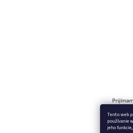
Prijímam
platby
Tento web p
používanie w
jeho funkcie