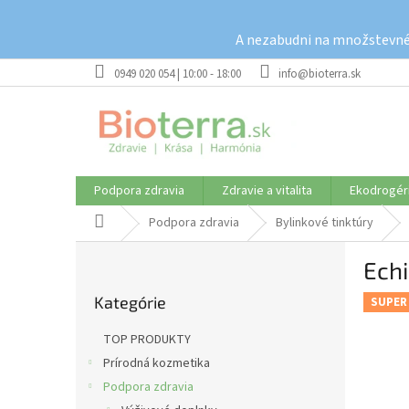
Prejsť
na
A nezabudni na množstevné 
obsah
0949 020 054 | 10:00 - 18:00
info@bioterra.sk
Podpora zdravia
Zdravie a vitalita
Ekodrogér
Domov
Podpora zdravia
Bylinkové tinktúry
B
Echi
o
Preskočiť
č
Kategórie
kategórie
SUPER
n
ý
TOP PRODUKTY
p
Prírodná kozmetika
a
Podpora zdravia
n