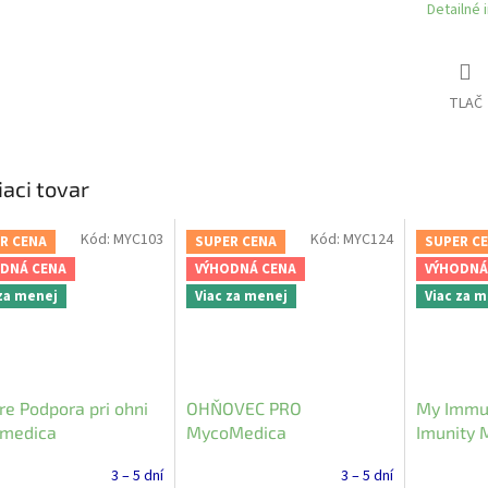
Detailné 
TLAČ
iaci tovar
Kód:
MYC103
Kód:
MYC124
R CENA
SUPER CENA
SUPER C
DNÁ CENA
VÝHODNÁ CENA
VÝHODNÁ
 za menej
Viac za menej
Viac za 
re Podpora pri ohni
OHŇOVEC PRO
My Immu
medica
MycoMedica
Imunity
3 – 5 dní
3 – 5 dní