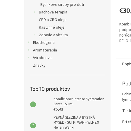
Bylinkové sirupy pre deti
€30
Bachova terapia
CBD a CBG oleje
Kombin
Rastlinné oleje
podpor
Zdravie a vitalita
horúča
RE. Od
Ekodrogéria
ochlad
Aromaterapia
Výrobcovia
Popi
Značky
Pod
Top 10 produktov
Echi
Kondicionér Intense hydratation
lymf
Sante 150 ml
€5,41
Takt
PEVNÁ SLEZINA A BYSTRÁ
Pri 
MYSEĽ - GUI PI WAN - WLH3.9
Henan Wanxi