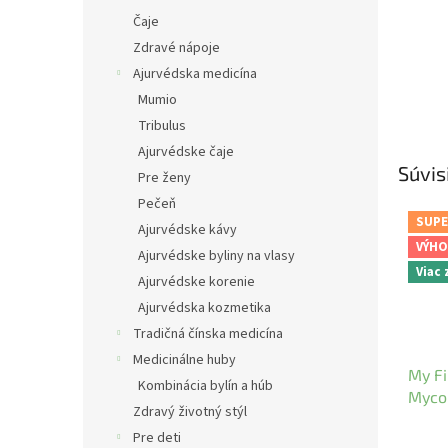
Čaje
Zdravé nápoje
Ajurvédska medicína
Mumio
Tribulus
Ajurvédske čaje
Súvis
Pre ženy
Pečeň
SUPE
Ajurvédske kávy
VÝHO
Ajurvédske byliny na vlasy
Viac
Ajurvédske korenie
Ajurvédska kozmetika
Tradičná čínska medicína
Medicinálne huby
My Fi
Kombinácia bylín a húb
Myco
Zdravý životný stýl
Pre deti