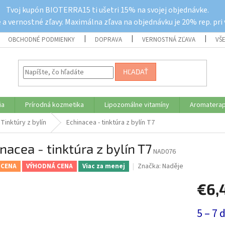
Tvoj kupón BIOTERRA15 ti ušetri 15% na svojej objednávke.
a vernostné zľavy. Maximálna zľava na objednávku je 20% rep. pri
OBCHODNÉ PODMIENKY
DOPRAVA
VERNOSTNÁ ZĽAVA
VŠ
HĽADAŤ
ia
Prírodná kozmetika
Lipozomálne vitamíny
Aromaterap
Tinktúry z bylín
Echinacea - tinktúra z bylín T7
nacea - tinktúra z bylín T7
NAD076
Značka:
Naděje
 CENA
VÝHODNÁ CENA
Viac za menej
€6,
Jednotk
5 – 7 
cena: