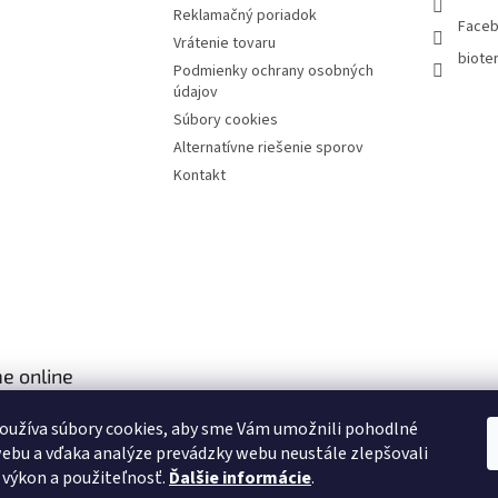
Reklamačný poriadok
Face
Vrátenie tovaru
bioter
Podmienky ochrany osobných
údajov
Súbory cookies
Alternatívne riešenie sporov
Kontakt
e online
oužíva súbory cookies, aby sme Vám umožnili pohodlné
ebu a vďaka analýze prevádzky webu neustále zlepšovali
, výkon a použiteľnosť.
Ďalšie informácie
.