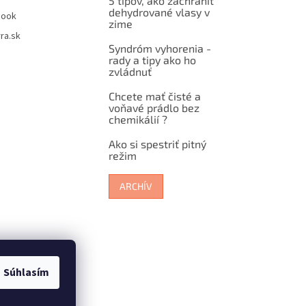
5 tipov, ako zachrániť
dehydrované vlasy v
book
zime
ra.sk
Syndróm vyhorenia -
rady a tipy ako ho
zvládnuť
Chcete mať čisté a
voňavé prádlo bez
chemikálií ?
Ako si spestriť pitný
režim
ARCHÍV
Súhlasím