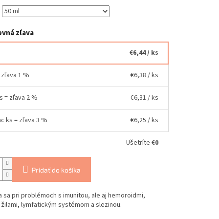
vná zľava
€6,44
/ ks
= zľava 1 %
€6,38
/ ks
ks = zľava 2 %
€6,31
/ ks
ac ks = zľava 3 %
€6,25
/ ks
Ušetríte
€0
Pridať do košíka
sa pri problémoch s imunitou, ale aj hemoroidmi,
žilami, lymfatickým systémom a slezinou.