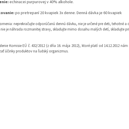
enie:
echinacei purpurovej v 40% alkohole.
ovanie:
po pretrepaní 20 kvapiek 3x denne. Denná dávka je 60 kvapiek
rnenia: neprekračujte odporúčanú dennú dávku, nie je určené pre deti, tehotné a 
 nie je náhrada rozmanitej stravy, skladujte mimo dosahu malých detí, skladujte pr
denie Komisie EÚ č. 432/2012 (z dňa 16. mája 2012), ktoré platí od 14.12.2012 ná
ať účinky produktov na ľudský organizmus.