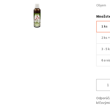
Objem
Množste
1 ks
2 ks 
3 - 5 
6 a vi
Odporúča 
kŕčovými 