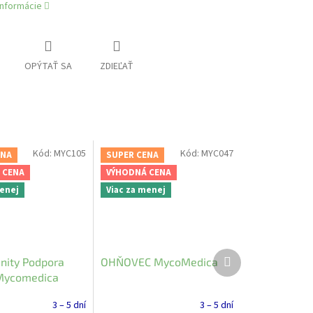
informácie
OPÝTAŤ SA
ZDIEĽAŤ
Kód:
MYC105
Kód:
MYC047
ENA
SUPER CENA
 CENA
VÝHODNÁ CENA
menej
Viac za menej
Ďalší
nity Podpora
OHŇOVEC MycoMedica
produkt
 Mycomedica
3 – 5 dní
3 – 5 dní