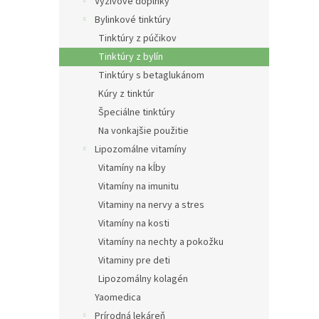
e
Výživové doplnky
l
Bylinkové tinktúry
Tinktúry z púčikov
Tinktúry z bylín
Tinktúry s betaglukánom
Kúry z tinktúr
Špeciálne tinktúry
Na vonkajšie použitie
Lipozomálne vitamíny
Vitamíny na kĺby
Vitamíny na imunitu
Vitaminy na nervy a stres
Vitamíny na kosti
Vitamíny na nechty a pokožku
Vitaminy pre deti
Lipozomálny kolagén
Yaomedica
Prírodná lekáreň