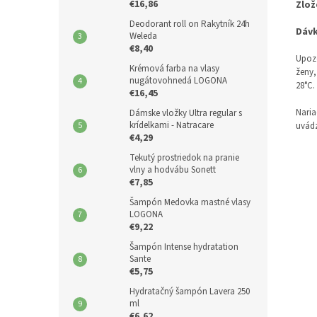
€16,86
Zlož
Deodorant roll on Rakytník 24h
Dávk
Weleda
€8,40
Upozo
Krémová farba na vlasy
ženy,
nugátovohnedá LOGONA
28°C.
€16,45
Naria
Dámske vložky Ultra regular s
krídelkami - Natracare
uvádz
€4,29
Tekutý prostriedok na pranie
vlny a hodvábu Sonett
€7,85
Šampón Medovka mastné vlasy
LOGONA
€9,22
Šampón Intense hydratation
Sante
€5,75
Hydratačný šampón Lavera 250
ml
€6,62