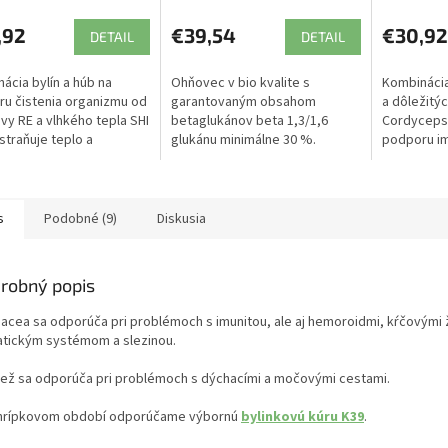
,92
€39,54
€30,92
DETAIL
DETAIL
ácia bylín a húb na
Ohňovec v bio kvalite s
Kombinácia
u čistenia organizmu od
garantovaným obsahom
a dôležitýc
vy RE a vlhkého tepla SHI
betaglukánov beta 1,3/1,6
Cordyceps,
straňuje teplo a
glukánu minimálne 30 %.
podporu im
zuje krv.
Harmonizuje organizmus.
Odstraňuje vlhké teplo a
stagnáciu krvi.
s
Podobné (9)
Diskusia
robný popis
nacea sa odporúča pri problémoch s imunitou, ale aj hemoroidmi, kŕčovými ž
atickým systémom a slezinou.
iež sa odporúča pri problémoch s dýchacími a močovými cestami.
chrípkovom období odporúčame výbornú
bylinkovú kúru K39
.