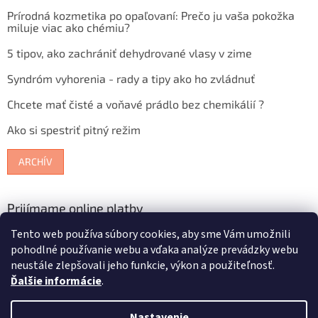
Prírodná kozmetika po opaľovaní: Prečo ju vaša pokožka
miluje viac ako chémiu?
5 tipov, ako zachrániť dehydrované vlasy v zime
Syndróm vyhorenia - rady a tipy ako ho zvládnuť
Chcete mať čisté a voňavé prádlo bez chemikálií ?
Ako si spestriť pitný režim
ARCHÍV
Prijímame online platby
Tento web používa súbory cookies, aby sme Vám umožnili
pohodlné používanie webu a vďaka analýze prevádzky webu
neustále zlepšovali jeho funkcie, výkon a použiteľnosť.
Ďalšie informácie
.
Vytvoril Shoptet
Nastavenie