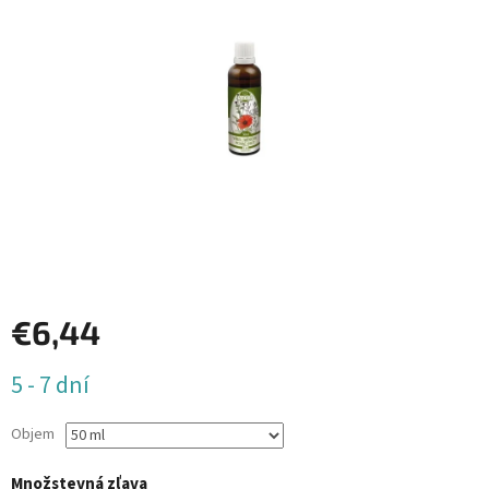
€6,44
Jednotková
5 - 7 dní
cena:
Objem
Množstevná zľava