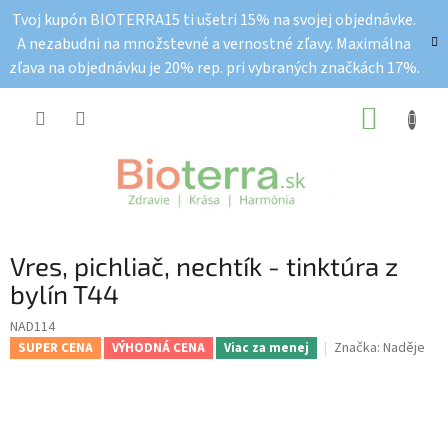
Prejsť
Tvoj kupón BIOTERRA15 ti ušetri 15% na svojej objednávke.
na
A nezabudni na množstevné a vernostné zľavy. Maximálna
obsah
zľava na objednávku je 20% rep. pri vybraných značkách 17%.
NÁKUP
KOŠÍK
Vres, pichliač, nechtík - tinktúra z
bylín T44
NAD114
Značka:
Naděje
SUPER CENA
VÝHODNÁ CENA
Viac za menej