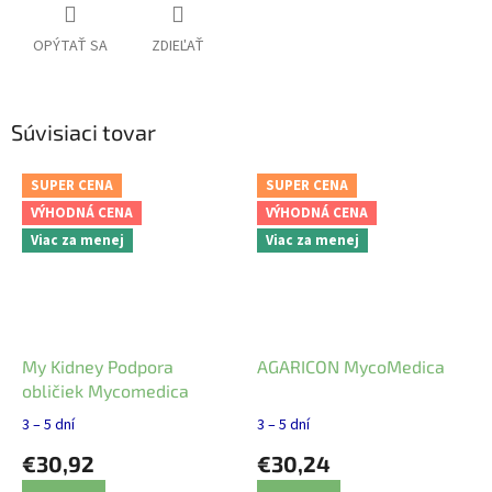
OPÝTAŤ SA
ZDIEĽAŤ
Súvisiaci tovar
SUPER CENA
SUPER CENA
VÝHODNÁ CENA
VÝHODNÁ CENA
Viac za menej
Viac za menej
My Kidney Podpora
AGARICON MycoMedica
obličiek Mycomedica
3 – 5 dní
3 – 5 dní
€30,92
€30,24