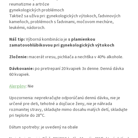
reumatizme a artróze
gynekologických problémoch
Taktiež sa užíva pri: gynekologických výtokoch, ľadvinových
kameňoch, problémoch s ľadvinami, močovom mechúre,
leukémii, nádoroch.
Náš tip:
Výborná kombinácia je
s plamienkou
zamatovohlúbikovou pri gynekologických výtokoch
Zloženie:
macerát vresu, pichliača a nechtíka v 40% alkohole.
Dávkovanie:
po pretrepaní 20 kvapiek 3x denne. Denná dávka
60 kvapiek.
Alergény
: Nie
Upozornenia: neprekračujte odporúčanú dennú dávku, nie je
určené pre deti, tehotné a dojčiace ženy, nie je náhrada
rozmanitej stravy, skladujte mimo dosahu malých detí, skladujte
pri teplote do 28°C.
Dátum spotreby: je uvedený na obale