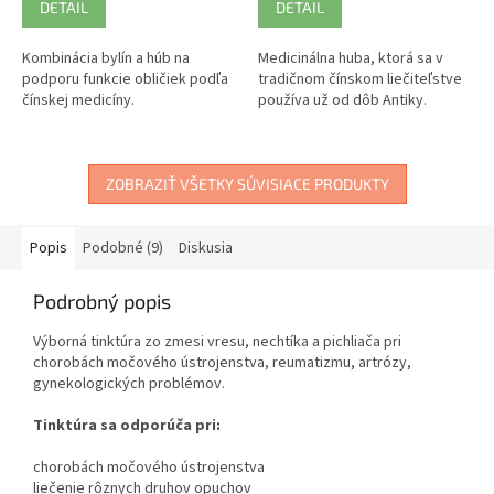
DETAIL
DETAIL
Kombinácia bylín a húb na
Medicinálna huba, ktorá sa v
podporu funkcie obličiek podľa
tradičnom čínskom liečiteľstve
čínskej medicíny.
používa už od dôb Antiky.
ZOBRAZIŤ VŠETKY SÚVISIACE PRODUKTY
Popis
Podobné (9)
Diskusia
Podrobný popis
Výborná tinktúra zo zmesi vresu, nechtíka a pichliača pri
chorobách močového ústrojenstva, reumatizmu, artrózy,
gynekologických problémov.
Tinktúra sa odporúča pri:
chorobách močového ústrojenstva
liečenie rôznych druhov opuchov