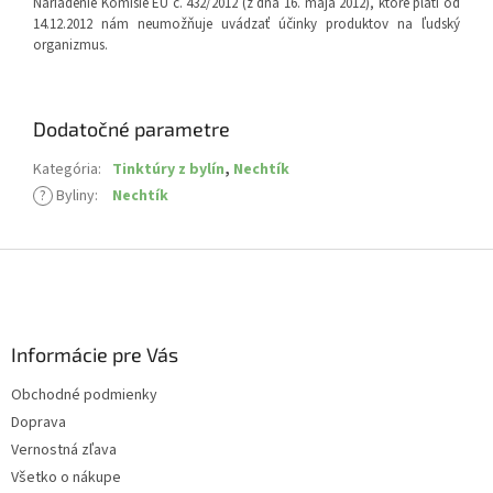
Nariadenie Komisie EÚ č. 432/2012 (z dňa 16. mája 2012), ktoré platí od
14.12.2012 nám neumožňuje uvádzať účinky produktov na ľudský
organizmus.
Dodatočné parametre
Kategória
:
Tinktúry z bylín
,
Nechtík
?
Byliny
:
Nechtík
Z
á
p
ä
Informácie pre Vás
t
i
Obchodné podmienky
e
Doprava
Vernostná zľava
Všetko o nákupe