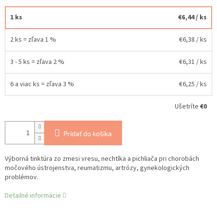
1 ks
€6,44
/ ks
2 ks = zľava 1 %
€6,38
/ ks
3 - 5 ks = zľava 2 %
€6,31
/ ks
6 a viac ks = zľava 3 %
€6,25
/ ks
Ušetríte
€0
Pridať do košíka
Výborná tinktúra zo zmesi vresu, nechtíka a pichliača pri chorobách
močového ústrojenstva, reumatizmu, artrózy, gynekologických
problémov.
Detailné informácie