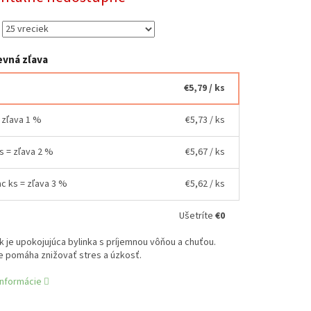
vná zľava
€5,79
/ ks
= zľava 1 %
€5,73
/ ks
ks = zľava 2 %
€5,67
/ ks
ac ks = zľava 3 %
€5,62
/ ks
Ušetríte
€0
je upokojujúca bylinka s príjemnou vôňou a chuťou.
 pomáha znižovať stres a úzkosť.
informácie