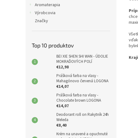
Aromaterapia
Príp
Výrobcovia
chce
Značky
maxim
Všet
vďak
Top 10 produktov
bylin
BEI XIE SHEN SHI WAN - ÚDOLIE
Kraj
MOKRAĎOVÝCH POLÍ
€12,98
Prášková farba na vlasy -
Mahagónovo červená LOGONA
€14,07
Prášková farba na vlasy -
Chocolate brown LOGONA
€14,07
Deodorant roll on Rakytník 24h
Weleda
€8,40
Krém na unavené a opuchnuté