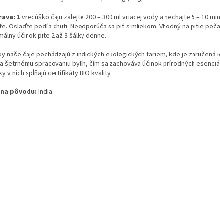
rava: 1
vrecúško čaju zalejte 200 – 300 ml vriacej vody a nechajte 5 – 10 min
te. Oslaďte podľa chuti. Neodporúča sa piť s mliekom. Vhodný na pitie poč
álny účinok pite 2 až 3 šálky denne.
ky naše čaje pochádzajú z indických ekologických fariem, kde je zaručená i
a šetrnému spracovaniu bylín, čím sa zachováva účinok prírodných esenciáln
ky v nich spĺňajú certifikáty BIO kvality.
ina pôvodu:
India