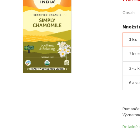
Obsah
Množste
1 ks
2 ks 
3 - 5 
6 a vi
Rumanček 
Významne
Detailné 