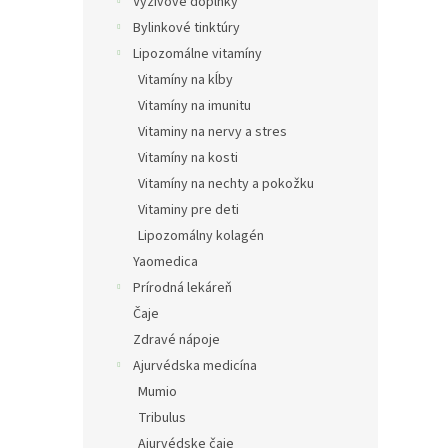
e
Výživové doplnky
l
Bylinkové tinktúry
Lipozomálne vitamíny
Vitamíny na kĺby
Vitamíny na imunitu
Vitaminy na nervy a stres
Vitamíny na kosti
Vitamíny na nechty a pokožku
Vitaminy pre deti
Lipozomálny kolagén
Yaomedica
Prírodná lekáreň
Čaje
Zdravé nápoje
Ajurvédska medicína
Mumio
Tribulus
Ajurvédske čaje