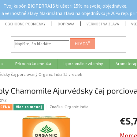
Tvoj kupón BIOTERRA15 ti ušetri 15% na svojej objednávke.
a vernostné zľavy. Maximálna zľava na objednávku je 20% rep. pri
OBCHODNÉ PODMIENKY
DOPRAVA
VERNOSTNÁ ZĽAVA
VŠ
HĽADAŤ
ia
Prírodná kozmetika
Lipozomálne vitamíny
Aromaterap
dsky čaj porciovaný Organic India 25 vreciek
ly Chamomile Ajurvédsky čaj porciovan
PXYZ
Značka:
Organic India
 CENA
Viac za menej
€5,
Jednotk
Momen
cena: