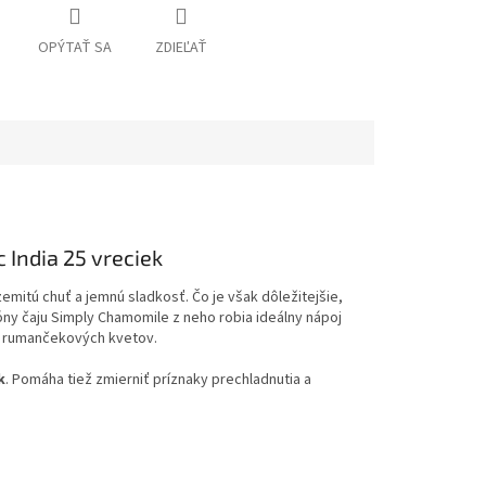
OPÝTAŤ SA
ZDIEĽAŤ
 India 25 vreciek
emitú chuť a jemnú sladkosť. Čo je však dôležitejšie,
óny čaju Simply Chamomile z neho robia ideálny nápoj
ľa rumančekových kvetov.
k
. Pomáha tiež zmierniť príznaky prechladnutia a