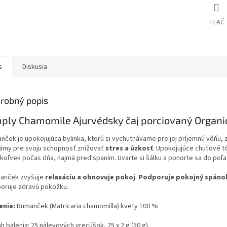
TLAČ
s
Diskusia
robný popis
ply Chamomile Ajurvédsky čaj porciovaný Organic
nček je upokojujúca bylinka, ktorú si vychutnávame pre jej príjemnú vôňu, z
námy pre svoju schopnosť znižovať
stres a úzkosť
. Upokojujúce chuťové t
koľvek počas dňa, najmä pred spaním. Uvarte si šálku a ponorte sa do po
anček zvyšuje
relaxáciu a obnovuje pokoj
.
Podporuje pokojný spáno
oruje zdravú pokožku.
enie:
Rumanček (Matricaria chamomilla) kvety 100 %
 balenia: 25 nálevových vrecúšok, 25 x 2 g (50 g).