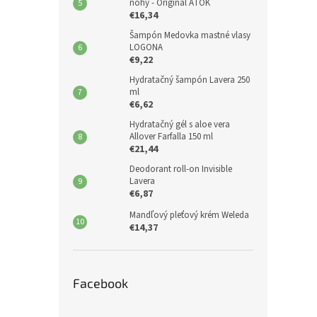
nohy - Original ATOK
€16,34
Šampón Medovka mastné vlasy
LOGONA
€9,22
Hydratačný šampón Lavera 250
ml
€6,62
Hydratačný gél s aloe vera
Allover Farfalla 150 ml
€21,44
Deodorant roll-on Invisible
Lavera
€6,87
Mandľový pleťový krém Weleda
€14,37
Facebook