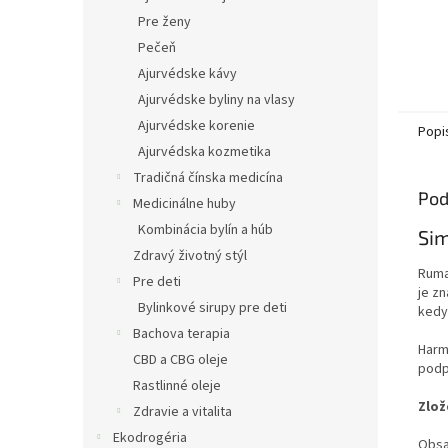
Pre ženy
Pečeň
Ajurvédske kávy
Ajurvédske byliny na vlasy
Ajurvédske korenie
Popi
Ajurvédska kozmetika
Tradičná čínska medicína
Pod
Medicinálne huby
Kombinácia bylín a húb
Sim
Zdravý životný stýl
Ruma
Pre deti
je z
Bylinkové sirupy pre deti
kedy
Bachova terapia
Harm
CBD a CBG oleje
podp
Rastlinné oleje
Zlož
Zdravie a vitalita
Ekodrogéria
Obsah