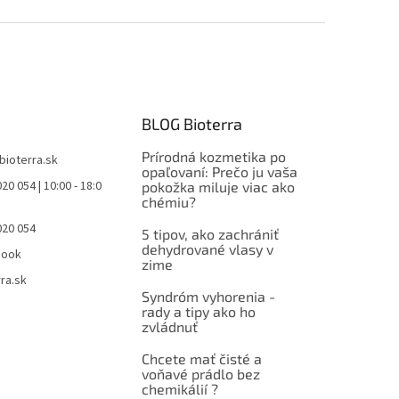
BLOG Bioterra
Prírodná kozmetika po
bioterra.sk
opaľovaní: Prečo ju vaša
20 054 | 10:00 - 18:0
pokožka miluje viac ako
chémiu?
020 054
5 tipov, ako zachrániť
dehydrované vlasy v
book
zime
ra.sk
Syndróm vyhorenia -
rady a tipy ako ho
zvládnuť
Chcete mať čisté a
voňavé prádlo bez
chemikálií ?