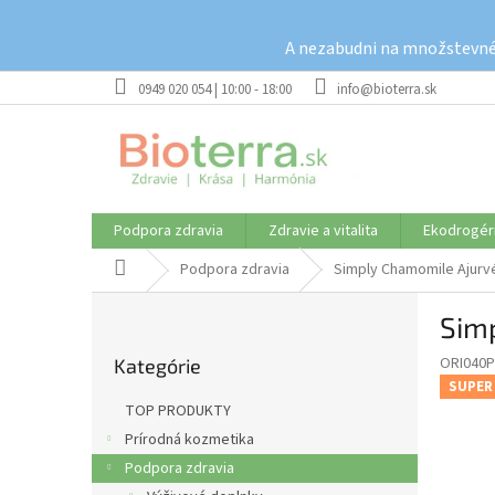
Prejsť
na
A nezabudni na množstevné 
obsah
0949 020 054 | 10:00 - 18:00
info@bioterra.sk
Podpora zdravia
Zdravie a vitalita
Ekodrogér
Domov
Podpora zdravia
Simply Chamomile Ajurvé
B
Simp
o
Preskočiť
č
ORI040
Kategórie
kategórie
n
SUPER
ý
TOP PRODUKTY
p
Prírodná kozmetika
a
Podpora zdravia
n