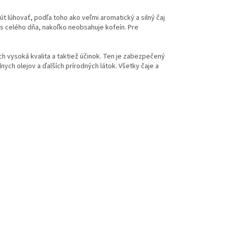
út lúhovať, podľa toho ako veľmi aromatický a silný čaj
as celého dňa, nakoľko neobsahuje kofeín. Pre
ch vysoká kvalita a taktiež účinok. Ten je zabezpečený
ych olejov a ďalších prírodných látok. Všetky čaje a